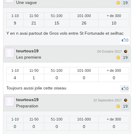
Une vague
19
1-10
11-50
51-100
101-300
+ de 300
9
21
15
26
10
Y en n avai partout de Gros vols entre St Fortunade et seilhac
0
tourtous19
04 Octobre 2017
Les premiere
19
1-10
11-50
51-100
101-300
+ de 300
4
1
0
0
0
Toujours aussi jolie cette oiseau
0
tourtous19
22 Septembre 2017
Preparation
19
1-10
11-50
51-100
101-300
+ de 300
0
0
0
0
0