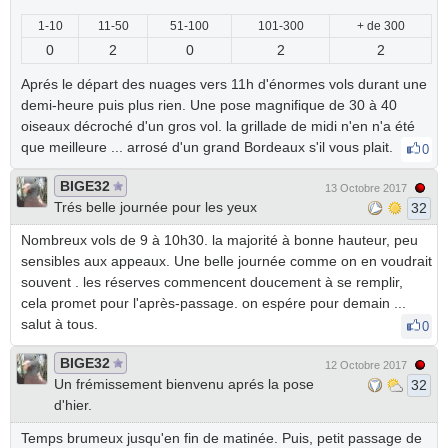
1-10
11-50
51-100
101-300
+ de 300
0
2
0
2
2
Aprés le départ des nuages vers 11h d'énormes vols durant une
demi-heure puis plus rien. Une pose magnifique de 30 à 40
oiseaux décroché d'un gros vol. la grillade de midi n'en n'a été
que meilleure ... arrosé d'un grand Bordeaux s'il vous plait.
0
BIGE32
13 Octobre 2017
Trés belle journée pour les yeux
32
Nombreux vols de 9 à 10h30. la majorité à bonne hauteur, peu
sensibles aux appeaux. Une belle journée comme on en voudrait
souvent . les réserves commencent doucement à se remplir,
cela promet pour l'après-passage. on espére pour demain ...
salut à tous.
0
BIGE32
12 Octobre 2017
Un frémissement bienvenu aprés la pose
32
d'hier.
Temps brumeux jusqu'en fin de matinée. Puis, petit passage de