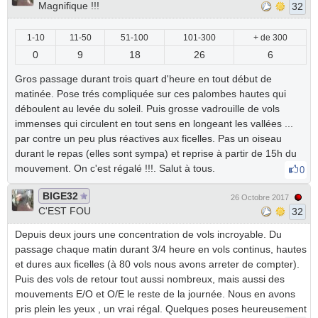
Magnifique !!!
32
1-10
11-50
51-100
101-300
+ de 300
0
9
18
26
6
Gros passage durant trois quart d'heure en tout début de
matinée. Pose trés compliquée sur ces palombes hautes qui
déboulent au levée du soleil. Puis grosse vadrouille de vols
immenses qui circulent en tout sens en longeant les vallées ...
par contre un peu plus réactives aux ficelles. Pas un oiseau
durant le repas (elles sont sympa) et reprise à partir de 15h du
mouvement. On c'est régalé !!!. Salut à tous.
0
BIGE32
26 Octobre 2017
C'EST FOU
32
Depuis deux jours une concentration de vols incroyable. Du
passage chaque matin durant 3/4 heure en vols continus, hautes
et dures aux ficelles (à 80 vols nous avons arreter de compter).
Puis des vols de retour tout aussi nombreux, mais aussi des
mouvements E/O et O/E le reste de la journée. Nous en avons
pris plein les yeux , un vrai régal. Quelques poses heureusement