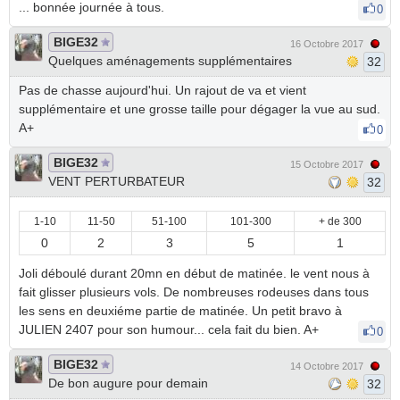
... bonnée journée à tous.
0
BIGE32
16 Octobre 2017
Quelques aménagements supplémentaires
32
Pas de chasse aujourd'hui. Un rajout de va et vient
supplémentaire et une grosse taille pour dégager la vue au sud.
A+
0
BIGE32
15 Octobre 2017
VENT PERTURBATEUR
32
1-10
11-50
51-100
101-300
+ de 300
0
2
3
5
1
Joli déboulé durant 20mn en début de matinée. le vent nous à
fait glisser plusieurs vols. De nombreuses rodeuses dans tous
les sens en deuxiéme partie de matinée. Un petit bravo à
JULIEN 2407 pour son humour... cela fait du bien. A+
0
BIGE32
14 Octobre 2017
De bon augure pour demain
32