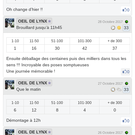
Oh change d’hier !!
0
OEIL DE LYNX
28 Octobre 2017
Brouillard jusqu’à 11h45
33
1-10
11-50
51-100
101-300
+ de 300
1
16
30
42
37
Ensuite déballage des centaines puis des milliers dans tous les
sens !!! Incroyable des poses somptueuses
Une journée mémorable !
0
OEIL DE LYNX
27 Octobre 2017
Que le matin
33
1-10
11-50
51-100
101-300
+ de 300
6
12
8
4
0
Démontage à 12h
0
OEIL DE LYNX
26 Octobre 2017