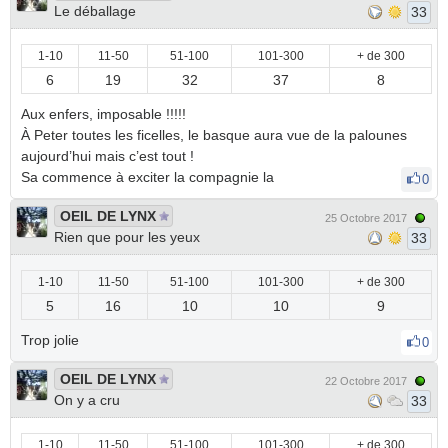
Le déballage
33
1-10
11-50
51-100
101-300
+ de 300
6
19
32
37
8
Aux enfers, imposable !!!!!
À Peter toutes les ficelles, le basque aura vue de la palounes
aujourd’hui mais c’est tout !
Sa commence à exciter la compagnie la
0
OEIL DE LYNX
25 Octobre 2017
Rien que pour les yeux
33
1-10
11-50
51-100
101-300
+ de 300
5
16
10
10
9
Trop jolie
0
OEIL DE LYNX
22 Octobre 2017
On y a cru
33
1-10
11-50
51-100
101-300
+ de 300