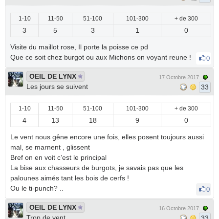
1-10
11-50
51-100
101-300
+ de 300
3
5
3
1
0
Visite du maillot rose, Il porte la poisse ce pd
Que ce soit chez burgot ou aux Michons on voyant reune !
0
OEIL DE LYNX
17 Octobre 2017
Les jours se suivent
33
1-10
11-50
51-100
101-300
+ de 300
4
13
18
9
0
Le vent nous gêne encore une fois, elles posent toujours aussi
mal, se marnent , glissent
Bref on en voit c’est le principal
La bise aux chasseurs de burgots, je savais pas que les
palounes aimés tant les bois de cerfs !
Ou le ti-punch? ..
0
OEIL DE LYNX
16 Octobre 2017
Trop de vent
33