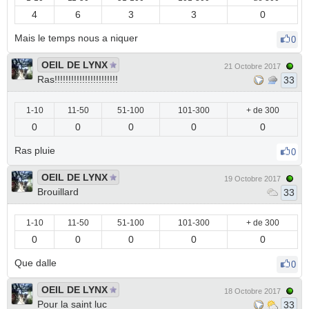
4
6
3
3
0
Mais le temps nous a niquer
0
OEIL DE LYNX
21 Octobre 2017
Ras!!!!!!!!!!!!!!!!!!!!!!!
33
1-10
11-50
51-100
101-300
+ de 300
0
0
0
0
0
Ras pluie
0
OEIL DE LYNX
19 Octobre 2017
Brouillard
33
1-10
11-50
51-100
101-300
+ de 300
0
0
0
0
0
Que dalle
0
OEIL DE LYNX
18 Octobre 2017
Pour la saint luc
33