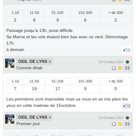
1-10
11-50
51-100
101-300
+ de 300
2
8
9
6
2
Passage jusqu’à 13h, pose difficile.
Se Marne et les vols étaient bien bas avec ce vent. Démontage
17h
à demain
0
OEIL DE LYNX
15 Octobre 2017
Comme dhab
33
1-10
11-50
51-100
101-300
+ de 300
7
19
17
9
0
Les premières sont imposable mais sa nous en as mis plein les
yeux en cette matinée de 15octobre
0
OEIL DE LYNX
13 Octobre 2017
Premier jour
33