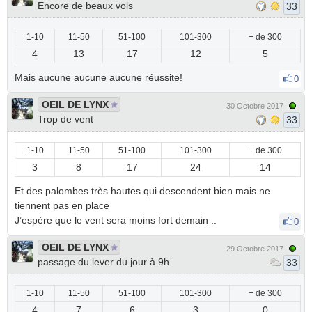
Encore de beaux vols
33
1-10
11-50
51-100
101-300
+ de 300
4
13
17
12
5
Mais aucune aucune aucune réussite!
0
OEIL DE LYNX
30 Octobre 2017
Trop de vent
33
1-10
11-50
51-100
101-300
+ de 300
3
8
17
24
14
Et des palombes très hautes qui descendent bien mais ne
tiennent pas en place
J’espère que le vent sera moins fort demain ..
0
OEIL DE LYNX
29 Octobre 2017
passage du lever du jour à 9h
33
1-10
11-50
51-100
101-300
+ de 300
4
7
6
3
0