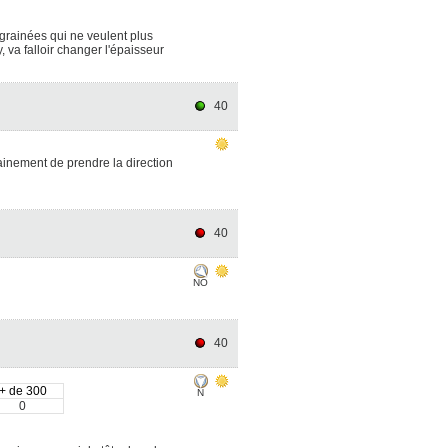
grainées qui ne veulent plus
, va falloir changer l'épaisseur
40
ainement de prendre la direction
40
NO
40
+ de 300
N
0