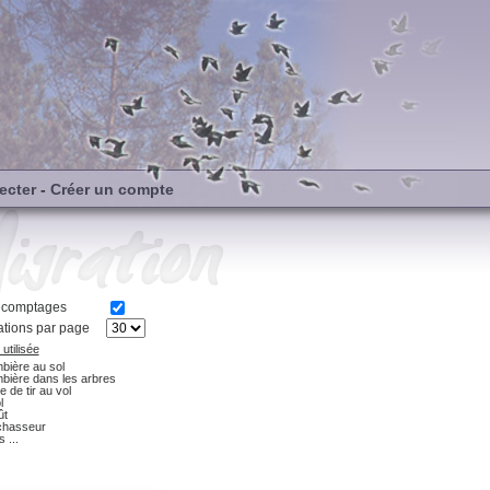
ecter
-
Créer un compte
s comptages
tions par page
utilisée
bière au sol
bière dans les arbres
e de tir au vol
l
ût
chasseur
 ...