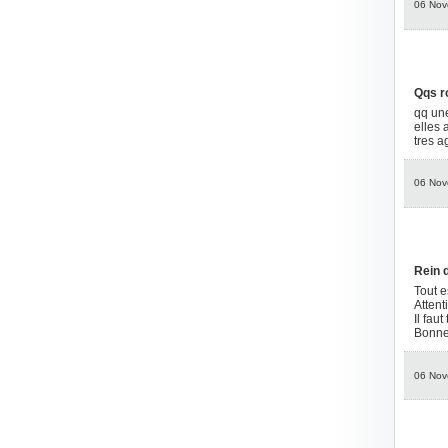
06 Nov
Qqs r
qq un
elles 
tres 
06 Nov
Rein d
Tout e
Attent
Il faut
Bonne
06 Nov