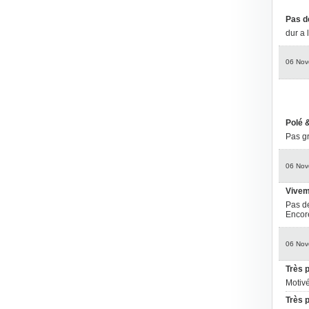
Pas d
dur a 
06 Nov
Polé &
Pas gr
06 Nov
Vivem
Pas de
Encore
06 Nov
Très 
Motivé
Très 