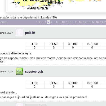
rvations dans le département : Landes (40)
cédent
1
2
3
4
5
6
7
8
9
10
11
12
13
14
15
16
17
18
19
2
polé40
embre 2017
1-10
11-50
51-100
101-300
0
0
0
0
 coco vallée de la leyre
e des appeaux avec - 3° il faut être motivé ,pour ne rien voir par la suite ,ont se dir
tz .
saouteplech
embre 2017
1-10
11-50
51-100
101-300
0
0
0
0
roid et vide...
 passages aujourd’hui juste un ou deux gros vols qui se promènent