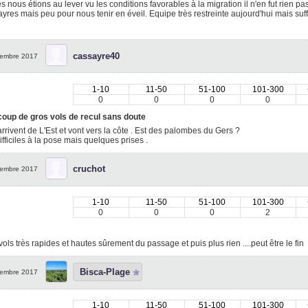
s nous étions au lever vu les conditions favorables à la migration il n'en fut rien 
ayres mais peu pour nous tenir en éveil. Equipe très restreinte aujourd'hui mais suf
cassayre40
embre 2017
1-10
11-50
51-100
101-300
0
0
0
0
oup de gros vols de recul sans doute
arrivent de L'Est et vont vers la côte . Est des palombes du Gers ?
ifficiles à la pose mais quelques prises .
cruchot
embre 2017
1-10
11-50
51-100
101-300
0
0
0
2
ols très rapides et hautes sûrement du passage et puis plus rien ....peut être le fin
Bisca-Plage
embre 2017
1-10
11-50
51-100
101-300