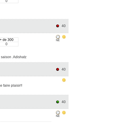
0
40
+ de 300
NE
0
e saison .Adishatz
40
faire plaisir!!
40
NE