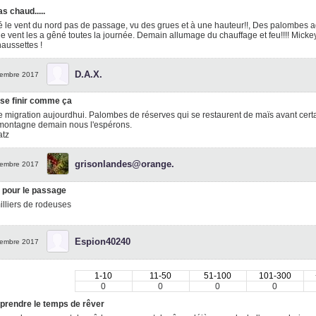
as chaud.....
 le vent du nord pas de passage, vu des grues et à une hauteur!!, Des palombes a
 le vent les a gêné toutes la journée. Demain allumage du chauffage et feu!!!! Mickey
aussettes !
D.A.X.
embre 2017
 se finir comme ça
 migration aujourdhui. Palombes de réserves qui se restaurent de maïs avant cert
 montagne demain nous l'espérons.
atz
grisonlandes@orange.
embre 2017
 pour le passage
lliers de rodeuses
Espion40240
embre 2017
1-10
11-50
51-100
101-300
0
0
0
0
t prendre le temps de rêver