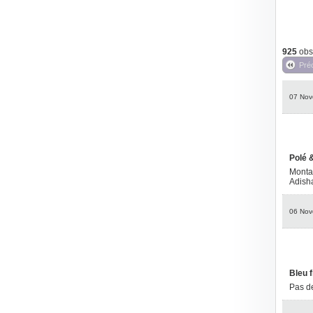
925
obse
Pré
07 Nov
Polé &
Montag
Adisha
06 Nov
Bleu f
Pas de