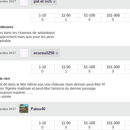
pat et rich
embre 2017
1-10
11-50
51-100
101-300
0
1
0
0
odeuses
es dans les chaenes de sebastopol
approchent mais que pour les yeux
agréable
ecureuil250
embre 2017
1-10
11-50
51-100
101-300
0
1
0
0
e rien
st dit dans le titre même pas une rôdeuse mais demain peut-être !!!!
ion !!!gelée matinale et peut-être l'amorce du dernier passage .
 toujours espérer ........
 soirée
Patou40
embre 2017
1-10
11-50
51-100
101-300
0
0
0
0