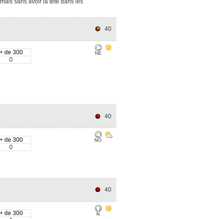
mais sans avoir la tête dans les
40
+ de 300
NE
0
40
+ de 300
NO
0
40
+ de 300
N