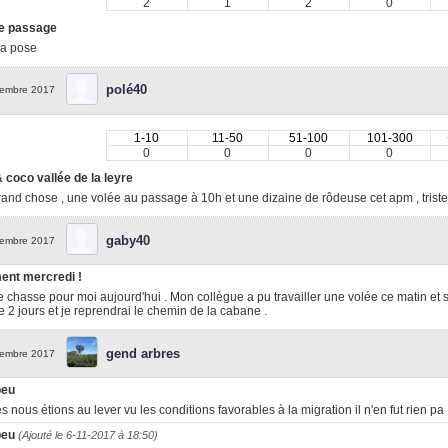
2
1
2
0
e passage
la pose
polé40
embre 2017
1-10
11-50
51-100
101-300
0
0
0
0
 coco vallée de la leyre
and chose , une volée au passage à 10h et une dizaine de rôdeuse cet apm , trist
gaby40
embre 2017
ent mercredi !
 chasse pour moi aujourd'hui . Mon collègue a pu travailler une volée ce matin et se 
 2 jours et je reprendrai le chemin de la cabane .
gend arbres
embre 2017
peu
s nous étions au lever vu les conditions favorables à la migration il n'en fut rien pa
peu
(Ajouté le 6-11-2017 à 18:50)