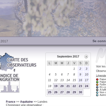
Se conn
 2017
Septembre 2017
L
M
M
J
V
S
D
Voir le
1
2
3
Observa
4
5
6
7
8
9
10
Légende 
Palom
11
12
13
14
15
16
17
Palom
Pylôn
18
19
20
21
22
23
24
En co
A l'aff
25
26
27
28
29
30
Non 
Autres
France
>>
Aquitaine
>> Landes
Choisissez une observateur :