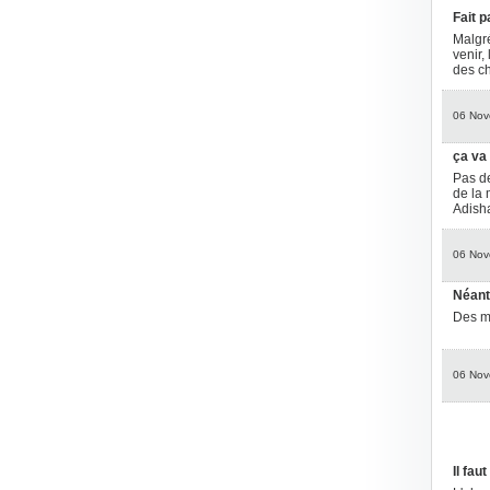
Fait p
Malgré
venir,
des ch
06 Nov
ça va
Pas de
de la
Adish
06 Nov
Néant
Des mi
06 Nov
Il fau