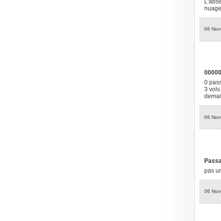
L'abse
nuages
06 Nov
00000
0 pass
3 vols
demai
06 Nov
Passa
pas un
06 Nov