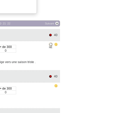
0
21
22
Suivant
40
+ de 300
NE
0
ige vers une saison triste .
40
+ de 300
0