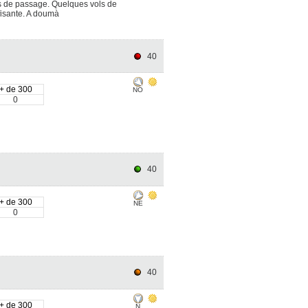
pas de passage. Quelques vols de
fisante. A doumà
40
+ de 300
NO
0
40
+ de 300
NE
0
40
+ de 300
N