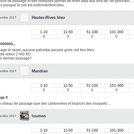
nce de passage et des rôdeuses permet de rêver déjà aux vols de l'an prochain.....
 puisque le ciel est uniformément bleu.
Hautes-Rives bleu
embre 2017
1-10
11-50
51-100
101-300
0
0
0
0
000000...
age le neant ,aucune palombe aucune grive ciel tres bleu
 de retour 2 /40/ 8O
n dernier passage?
Mandran
embre 2017
1-10
11-50
51-100
101-300
0
0
0
0
ge 0
 oiseau de passage que des cantonnées et toujours des rouquets ...
loumen
embre 2017
1-10
11-50
51-100
101-300