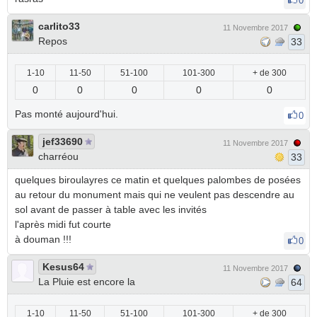
0
carlito33
11 Novembre 2017
Repos
33
1-10
11-50
51-100
101-300
+ de 300
0
0
0
0
0
Pas monté aujourd'hui.
0
jef33690
11 Novembre 2017
charréou
33
quelques biroulayres ce matin et quelques palombes de posées
au retour du monument mais qui ne veulent pas descendre au
sol avant de passer à table avec les invités
l'après midi fut courte
à douman !!!
0
Kesus64
11 Novembre 2017
La Pluie est encore la
64
1-10
11-50
51-100
101-300
+ de 300