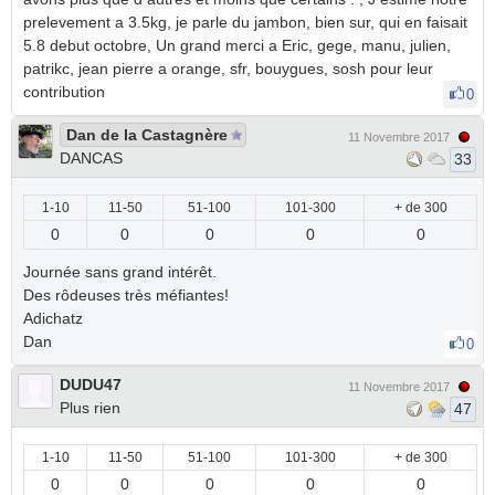
prelevement a 3.5kg, je parle du jambon, bien sur, qui en faisait
5.8 debut octobre, Un grand merci a Eric, gege, manu, julien,
patrikc, jean pierre a orange, sfr, bouygues, sosh pour leur
contribution
0
Dan de la Castagnère
11 Novembre 2017
DANCAS
33
1-10
11-50
51-100
101-300
+ de 300
0
0
0
0
0
Journée sans grand intérêt.
Des rôdeuses très méfiantes!
Adichatz
Dan
0
DUDU47
11 Novembre 2017
Plus rien
47
1-10
11-50
51-100
101-300
+ de 300
0
0
0
0
0