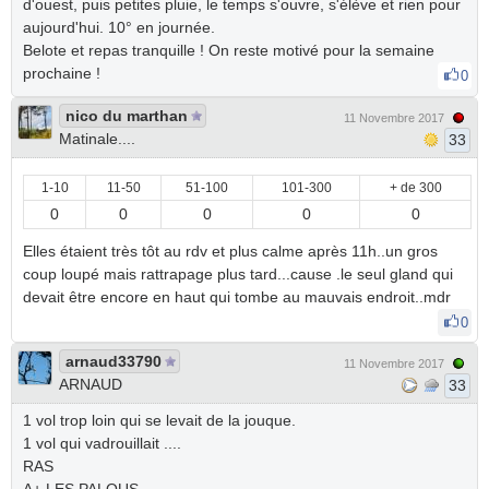
d'ouest, puis petites pluie, le temps s'ouvre, s'élève et rien pour
aujourd'hui. 10° en journée.
Belote et repas tranquille ! On reste motivé pour la semaine
prochaine !
0
nico du marthan
11 Novembre 2017
Matinale....
33
1-10
11-50
51-100
101-300
+ de 300
0
0
0
0
0
Elles étaient très tôt au rdv et plus calme après 11h..un gros
coup loupé mais rattrapage plus tard...cause .le seul gland qui
devait être encore en haut qui tombe au mauvais endroit..mdr
0
arnaud33790
11 Novembre 2017
ARNAUD
33
1 vol trop loin qui se levait de la jouque.
1 vol qui vadrouillait ....
RAS