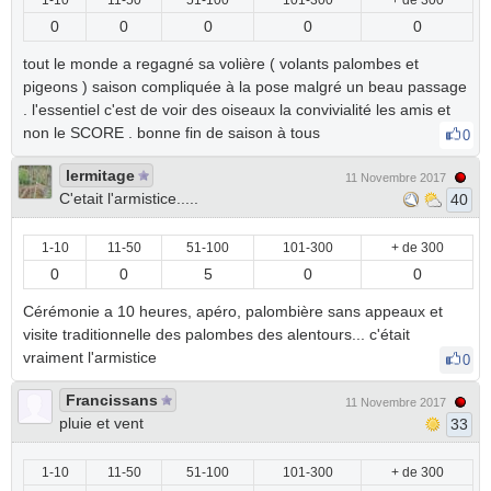
1-10
11-50
51-100
101-300
+ de 300
0
0
0
0
0
tout le monde a regagné sa volière ( volants palombes et
pigeons ) saison compliquée à la pose malgré un beau passage
. l'essentiel c'est de voir des oiseaux la convivialité les amis et
non le SCORE . bonne fin de saison à tous
0
lermitage
11 Novembre 2017
C'etait l'armistice.....
40
1-10
11-50
51-100
101-300
+ de 300
0
0
5
0
0
Cérémonie a 10 heures, apéro, palombière sans appeaux et
visite traditionnelle des palombes des alentours... c'était
vraiment l'armistice
0
Francissans
11 Novembre 2017
pluie et vent
33
1-10
11-50
51-100
101-300
+ de 300