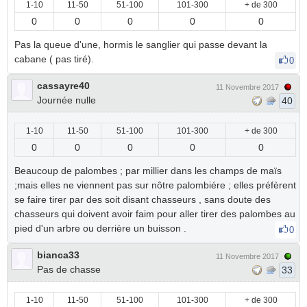
1-10
11-50
51-100
101-300
+ de 300
0
0
0
0
0
Pas la queue d'une, hormis le sanglier qui passe devant la
cabane ( pas tiré).
0
cassayre40
11 Novembre 2017
Journée nulle
40
1-10
11-50
51-100
101-300
+ de 300
0
0
0
0
0
Beaucoup de palombes ; par millier dans les champs de maïs
;mais elles ne viennent pas sur nôtre palombiére ; elles préfèrent
se faire tirer par des soit disant chasseurs , sans doute des
chasseurs qui doivent avoir faim pour aller tirer des palombes au
pied d'un arbre ou derrière un buisson .
0
bianca33
11 Novembre 2017
Pas de chasse
33
1-10
11-50
51-100
101-300
+ de 300