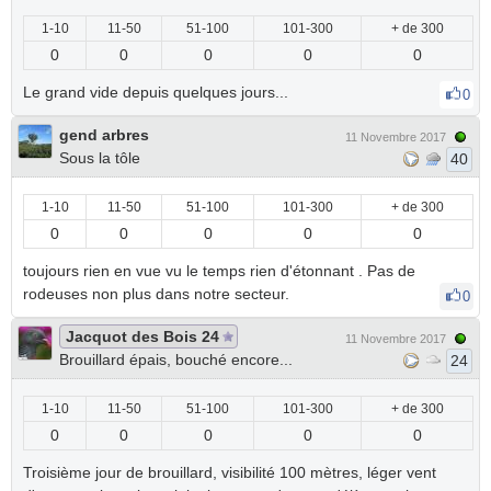
1-10
11-50
51-100
101-300
+ de 300
0
0
0
0
0
Le grand vide depuis quelques jours...
0
gend arbres
11 Novembre 2017
Sous la tôle
40
1-10
11-50
51-100
101-300
+ de 300
0
0
0
0
0
toujours rien en vue vu le temps rien d'étonnant . Pas de
rodeuses non plus dans notre secteur.
0
Jacquot des Bois 24
11 Novembre 2017
Brouillard épais, bouché encore...
24
1-10
11-50
51-100
101-300
+ de 300
0
0
0
0
0
Troisième jour de brouillard, visibilité 100 mètres, léger vent