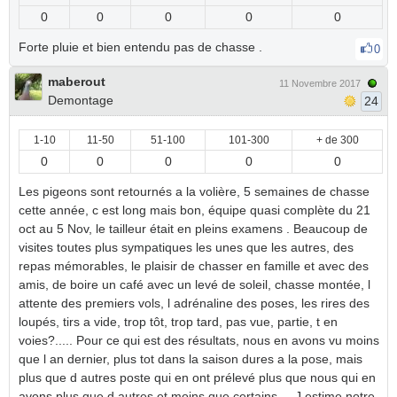
0
0
0
0
0
Forte pluie et bien entendu pas de chasse .
0
maberout
11 Novembre 2017
Demontage
24
1-10
11-50
51-100
101-300
+ de 300
0
0
0
0
0
Les pigeons sont retournés a la volière, 5 semaines de chasse
cette année, c est long mais bon, équipe quasi complète du 21
oct au 5 Nov, le tailleur était en pleins examens . Beaucoup de
visites toutes plus sympatiques les unes que les autres, des
repas mémorables, le plaisir de chasser en famille et avec des
amis, de boire un café avec un levé de soleil, chasse montée, l
attente des premiers vols, l adrénaline des poses, les rires des
loupés, tirs a vide, trop tôt, trop tard, pas vue, partie, t en
voies?..... Pour ce qui est des résultats, nous en avons vu moins
que l an dernier, plus tot dans la saison dures a la pose, mais
plus que d autres poste qui en ont prélevé plus que nous qui en
avons plus que d autres et moins que certains . , J estime notre