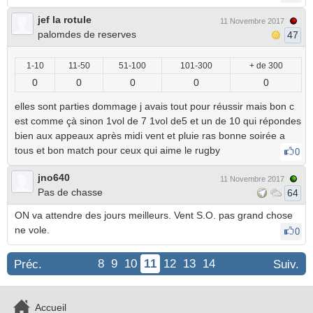
jef la rotule
11 Novembre 2017
palomdes de reserves
47
1-10
11-50
51-100
101-300
+ de 300
0
0
0
0
0
elles sont parties dommage j avais tout pour réussir mais bon c
est comme çà sinon 1vol de 7 1vol de5 et un de 10 qui répondes
bien aux appeaux après midi vent et pluie ras bonne soirée a
tous et bon match pour ceux qui aime le rugby
0
jno640
11 Novembre 2017
Pas de chasse
64
ON va attendre des jours meilleurs. Vent S.O. pas grand chose
ne vole.
0
8
9
10
11
12
13
14
Préc.
Suiv.
Accueil