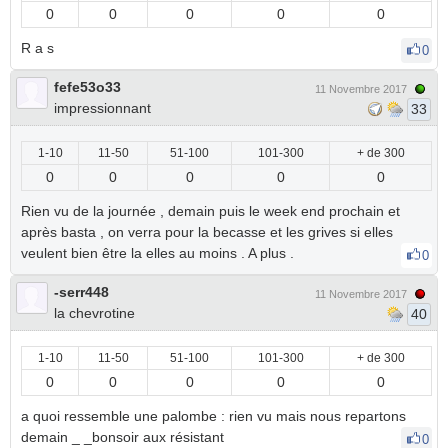
0
0
0
0
0
R a s
0
fefe53o33
11 Novembre 2017
impressionnant
33
1-10
11-50
51-100
101-300
+ de 300
0
0
0
0
0
Rien vu de la journée , demain puis le week end prochain et
après basta , on verra pour la becasse et les grives si elles
veulent bien être la elles au moins . A plus .
0
-serr448
11 Novembre 2017
la chevrotine
40
1-10
11-50
51-100
101-300
+ de 300
0
0
0
0
0
a quoi ressemble une palombe : rien vu mais nous repartons
demain _ _bonsoir aux résistant
0