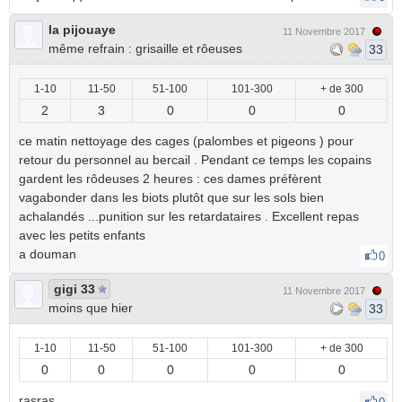
la pijouaye
11 Novembre 2017
même refrain : grisaille et rôeuses
33
1-10
11-50
51-100
101-300
+ de 300
2
3
0
0
0
ce matin nettoyage des cages (palombes et pigeons ) pour
retour du personnel au bercail . Pendant ce temps les copains
gardent les rôdeuses 2 heures : ces dames préfèrent
vagabonder dans les biots plutôt que sur les sols bien
achalandés ...punition sur les retardataires . Excellent repas
avec les petits enfants
a douman
0
gigi 33
11 Novembre 2017
moins que hier
33
1-10
11-50
51-100
101-300
+ de 300
0
0
0
0
0
rasras