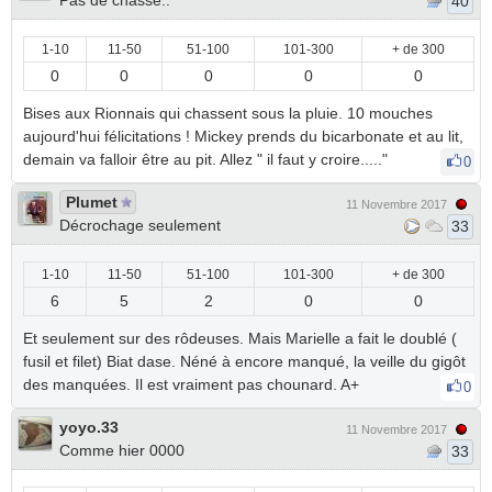
Pas de chasse..
40
1-10
11-50
51-100
101-300
+ de 300
0
0
0
0
0
Bises aux Rionnais qui chassent sous la pluie. 10 mouches
aujourd'hui félicitations ! Mickey prends du bicarbonate et au lit,
demain va falloir être au pit. Allez " il faut y croire....."
0
Plumet
11 Novembre 2017
Décrochage seulement
33
1-10
11-50
51-100
101-300
+ de 300
6
5
2
0
0
Et seulement sur des rôdeuses. Mais Marielle a fait le doublé (
fusil et filet) Biat dase. Néné à encore manqué, la veille du gigôt
des manquées. Il est vraiment pas chounard. A+
0
yoyo.33
11 Novembre 2017
Comme hier 0000
33