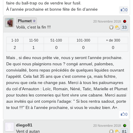
faire du ball-trap ou de vendre leur fusil.
À l’année prochaine et bonne fête de fin d’année
0
Plumet
20 Novembre 2018
Voilà, c'est la fin !!!
33
1-10
11-50
51-100
101-300
+ de 300
2
1
0
0
0
Mais , si dieu nous prête vie, nous y seront l'année prochaine.
De quoi nous plaignions nous ? congé annuel, palombes,
convivialité, bons repas précédés de quelques liquides ouvrant
l'appétit. Cela fait 35 ans que c'est comme ça, mais fichtre,
pourvu que cela ne change pas. Merci à tous les paloumayres
du col d'Arnauton : Loïc, Romain, Néné, Tatic, Marielle et Plumet
pour toutes les conneries qui font vivre une cabane. Merci aussi
aux invités qui ont compris l'adage: " Si bos rentra sadout, porte
te tout !!!" Et à l'année prochaine, si vous le voulez bien. A+.
0
diego81
20 Novembre 2018
Vent d autan
81