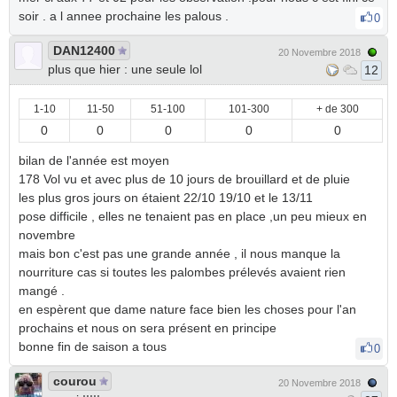
soir . a l annee prochaine les palous .
0
DAN12400
20 Novembre 2018
plus que hier : une seule lol
12
1-10
11-50
51-100
101-300
+ de 300
0
0
0
0
0
bilan de l'année est moyen
178 Vol vu et avec plus de 10 jours de brouillard et de pluie
les plus gros jours on étaient 22/10 19/10 et le 13/11
pose difficile , elles ne tenaient pas en place ,un peu mieux en
novembre
mais bon c'est pas une grande année , il nous manque la
nourriture cas si toutes les palombes prélevés avaient rien
mangé .
en espèrent que dame nature face bien les choses pour l'an
prochains et nous on sera présent en principe
bonne fin de saison a tous
0
courou
20 Novembre 2018