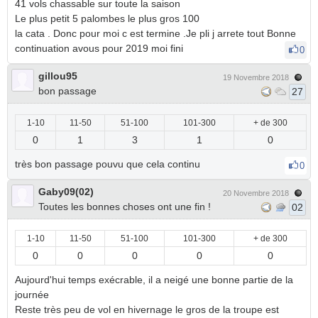
41 vols chassable sur toute la saison
Le plus petit 5 palombes le plus gros 100
la cata . Donc pour moi c est termine .Je pli j arrete tout Bonne
continuation avous pour 2019 moi fini
0
gillou95
19 Novembre 2018
bon passage
27
1-10
11-50
51-100
101-300
+ de 300
0
1
3
1
0
très bon passage pouvu que cela continu
0
Gaby09(02)
20 Novembre 2018
Toutes les bonnes choses ont une fin !
02
1-10
11-50
51-100
101-300
+ de 300
0
0
0
0
0
Aujourd'hui temps exécrable, il a neigé une bonne partie de la
journée
Reste très peu de vol en hivernage le gros de la troupe est