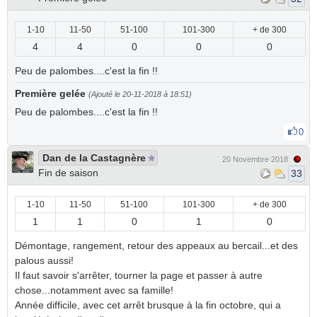
1-10
11-50
51-100
101-300
+ de 300
4
4
0
0
0
Peu de palombes....c'est la fin !!
Première gelée
(Ajouté le 20-11-2018 à 18:51)
Peu de palombes....c'est la fin !!
0
Dan de la Castagnère
20 Novembre 2018
Fin de saison
33
1-10
11-50
51-100
101-300
+ de 300
1
1
0
1
0
Démontage, rangement, retour des appeaux au bercail...et des
palous aussi!
Il faut savoir s'arrêter, tourner la page et passer à autre
chose...notamment avec sa famille!
Année difficile, avec cet arrêt brusque à la fin octobre, qui a