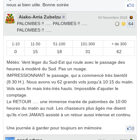
nous ai bien utile. Bonne soirée
0
Aiako-Arria Zubelzu
04 Novembre 2018
PALOMBES !! ..... PALOMBES !! .....
64
PALOMBES !! .....
1-10
11-50
51-100
101-300
+ de 300
0
15
18
31
62
Météo: Vent léger du Sud-Est qui roule avec le passage des
heures à modéré du Sud. Pas un nuage.
IMPRESSIONNANT le passage, qui a commencé très bientôt
(8:30 H.). Nous avons vu 62 grands vols jusqu'à 10:15 du matin.
Vols sans fin mais très-très hauts. Impossible d'ajuster le
comptage.
Le RETOUR ..... une immense marée de palombes de 10:00
heures du matin au nuit. Les chasseurs plus âgés me disent
qu'ils n'ont JAMAIS assisté à un retour aussi intense et continu.
Une journée à garder pour toujours en mémoire.
0