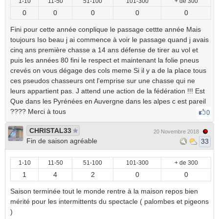
1-10
11-50
51-100
101-300
+ de 300
0
0
0
0
0
Fini pour cette année conplique le passage cettte année Mais
toujours Iso beau j ai commence à voir le passage quand j avais
cinq ans première chasse a 14 ans défense de tirer au vol et
puis les années 80 fini le respect et maintenant la folie pneus
crevés on vous dégage des cols meme Si il y a de la place tous
ces pseudos chasseurs ont l'emprise sur une chasse qui ne
leurs appartient pas. J attend une action de la fédération !!! Est
Que dans les Pyrénées en Auvergne dans les alpes c est pareil
???? Merci à tous
0
CHRISTAL33
20 Novembre 2018
Fin de saison agréable
33
1-10
11-50
51-100
101-300
+ de 300
1
4
2
0
0
Saison terminée tout le monde rentre à la maison repos bien
mérité pour les intermittents du spectacle ( palombes et pigeons
)