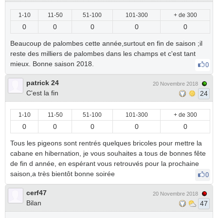
1-10
11-50
51-100
101-300
+ de 300
0
0
0
0
0
Beaucoup de palombes cette année,surtout en fin de saison ;il
reste des milliers de palombes dans les champs et c'est tant
mieux. Bonne saison 2018.
0
patrick 24
20 Novembre 2018
C'est la fin
24
1-10
11-50
51-100
101-300
+ de 300
0
0
0
0
0
Tous les pigeons sont rentrés quelques bricoles pour mettre la
cabane en hibernation, je vous souhaites a tous de bonnes fête
de fin d année, en espérant vous retrouvés pour la prochaine
saison,a très bientôt bonne soirée
0
cerf47
20 Novembre 2018
Bilan
47