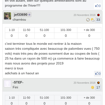
en voit autant, bien sûr quelques améliorations sont au
programme de l’hiver!!!!
0
jef33690
20 Novembre 2018
charréou
33
1-10
11-50
51-100
101-300
+ de 300
0
0
0
0
0
c'est terminer tous le monde est rentrer à la maison
saison très compliquée avec beaucoup de palombes vues ( 750
vols) mais très peu de poses surement due au coupes de bois (
25 ha dans un rayon de 500 m) ça commence à faire beaucoup
mais nous avons des projets pour 2019
merci à tous
adichats à un haout an
0
-STEF-
20 Novembre 2018
Fini
17
1-10
11-50
51-100
101-300
+ de 300
0
0
0
0
0