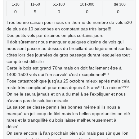
1-10
11-50
51-100
101-300
+ de 300
0
5
0
0
0
Très bonne saison pour nous en therme de nombre de vols 520
de plus de 10 palombes en comptant pas très large!!!
Des petits vols par dizaines en plus certains jours
Il doit sûrement nous manquer quelques dizaine de vols qui
nous sont passer au dessus du brouillard ou légèrement sur les
côtés lors des journées de gros passage durant lesquelles tout
compté est difficille....
Certe le bois est grand 70ha mais on doit facilement être à
1400-1500 vols qui l’on survolé c’est exceptionnel!!!!
Pose catastrophique jusq’au 25 octobre mieux après mais cela
reste très compliqué pour nous depuis 4-5 ans!!! La raison???
On ne le saura jamais et on a du mal à se l’expliquer et nous
n’avons pas de solution miracle....
La saison se classe parmis les bonnes même si ils nous a
manqué un joli coup de filet mais les belles opportunités on été
rares et la tranquillité du bois laisse malheureusement à
désiré....
On sera encore là l’an prochain bien sûr mais pas sûr que l’on