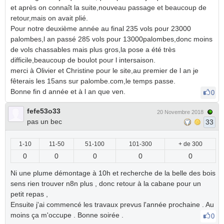
et après on connaît la suite,nouveau passage et beaucoup de
retour,mais on avait plié.
Pour notre deuxième année au final 235 vols pour 23000
palombes,l an passé 285 vols pour 13000palombes,donc moins
de vols chassables mais plus gros,la pose a été très
difficile,beaucoup de boulot pour l intersaison.
merci à Olivier et Christine pour le site,au premier de l an je
fêterais les 15ans sur palombe.com,le temps passe.
Bonne fin d année et à l an que ven.
0
fefe53o33
20 Novembre 2018
pas un bec
33
1-10
11-50
51-100
101-300
+ de 300
0
0
0
0
0
Ni une plume démontage à 10h et recherche de la belle des bois
sens rien trouver n8n plus , donc retour à la cabane pour un
petit repas ,
Ensuite j'ai commencé les travaux prevus l'année prochaine . Au
moins ça m'occupe . Bonne soirée .
0