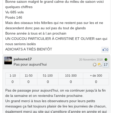
Bonne saison malgré le grand calme du milieu de saison voici
quelques chiffres
Vu 685 vols
Posés 146
Mais des oiseaux très fébriles qui ne restent pas sur les et ne
descendent donc pas au sol pas du tout de glands
Bonne année à tous et à l.an prochain
UN COUCOU PARTICULIER À CHRISTINE ET OLIVIER san qui
nous serions isolés
ADICHATS A TRÈS BIENTÔT
0
paloune17
20 Novembre 2018
Pas pour aujourd'hui
17
1-10
11-50
51-100
101-300
+ de 300
0
0
0
0
0
Pas de passage pour aujourd'hui, on va continuer jusqu'à la fin
de la semaine et on reviendra l'année prochaine.
Un grand merci à tous les observateurs pour leurs petits
messages ça fait toujours plaisir de lire les journées de chacun,
également merci au site qui s'améliore d'année en année et qui