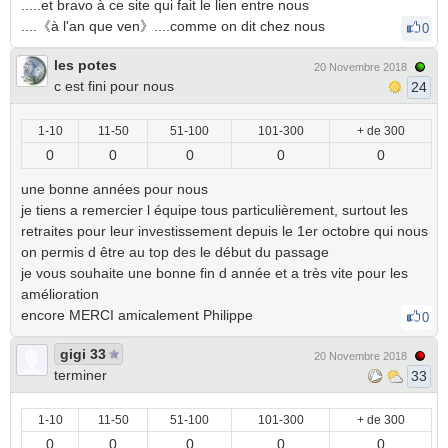
.....et bravo à ce site qui fait le lien entre nous
....《à l'an que ven》....comme on dit chez nous
0
les potes
20 Novembre 2018
c est fini pour nous
24
1-10
11-50
51-100
101-300
+ de 300
0
0
0
0
0
une bonne années pour nous
je tiens a remercier l équipe tous particulièrement, surtout les
retraites pour leur investissement depuis le 1er octobre qui nous
on permis d être au top des le début du passage
je vous souhaite une bonne fin d année et a très vite pour les
amélioration
encore MERCI amicalement Philippe
0
gigi 33
20 Novembre 2018
terminer
33
1-10
11-50
51-100
101-300
+ de 300
0
0
0
0
0