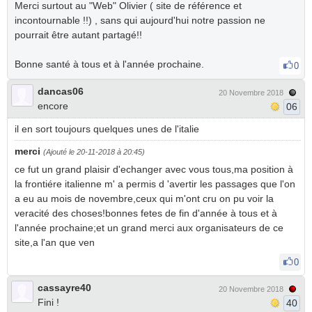
Merci surtout au "Web" Olivier ( site de référence et
incontournable !!) , sans qui aujourd'hui notre passion ne
pourrait être autant partagé!!
Bonne santé à tous et à l'année prochaine.
0
dancas06
20 Novembre 2018
encore
06
il en sort toujours quelques unes de l'italie
merci
(Ajouté le 20-11-2018 à 20:45)
ce fut un grand plaisir d'echanger avec vous tous,ma position à
la frontiére italienne m' a permis d 'avertir les passages que l'on
a eu au mois de novembre,ceux qui m'ont cru on pu voir la
veracité des choses!bonnes fetes de fin d'année à tous et à
l'année prochaine;et un grand merci aux organisateurs de ce
site,a l'an que ven
0
cassayre40
20 Novembre 2018
Fini !
40