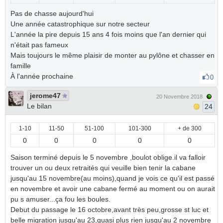
Pas de chasse aujourd'hui
Une année catastrophique sur notre secteur
L'année la pire depuis 15 ans 4 fois moins que l'an dernier qui
n'était pas fameux
Mais toujours le même plaisir de monter au pylône et chasser en
famille
À l'année prochaine
0
jerome47
20 Novembre 2018
Le bilan
24
1-10
11-50
51-100
101-300
+ de 300
0
0
0
0
0
Saison terminé depuis le 5 novembre ,boulot oblige.il va falloir
trouver un ou deux retraités qui veuille bien tenir la cabane
jusqu'au 15 novembre(au moins),quand je vois ce qu'il est passé
en novembre et avoir une cabane fermé au moment ou on aurait
pu s amuser...ça fou les boules.
Debut du passage le 16 octobre,avant très peu,grosse st luc et
belle migration jusqu'au 23,quasi plus rien jusqu'au 2 novembre