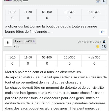
merci !!!!!
07
1-10
11-50
51-100
101-300
+ de 300
0
0
0
0
0
a olivier qui fait tourner la boutique depuis toute ses année
bonne fêtes de fin d'année ….
0
Franchi20
20 Novembre 2018
Fini
2B
1-10
11-50
51-100
101-300
+ de 300
0
0
0
0
0
Merci à palombe.com et à tous les observateurs.
Je rejoins Sinatra2B sur le fait que certains se croit au dessus de
tout et se permettent de virer d’autres chasseurs.
La chasse devrait être un moment de détente et de convivialité
mais ces intelligents plus « viandars » qu’autre chose finissent
par faire passer tous les chasseurs pour des gens limités et
destructeurs de la nature pour preuve dès palombes retrouvées
dans des sacs poubelles alors ces gens là feraient mieux de