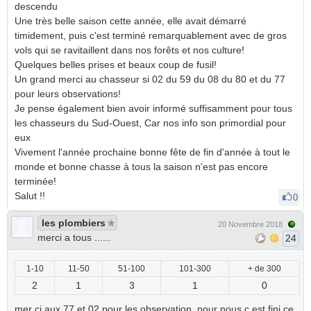
descendu
Une très belle saison cette année, elle avait démarré
timidement, puis c'est terminé remarquablement avec de gros
vols qui se ravitaillent dans nos forêts et nos culture!
Quelques belles prises et beaux coup de fusil!
Un grand merci au chasseur si 02 du 59 du 08 du 80 et du 77
pour leurs observations!
Je pense également bien avoir informé suffisamment pour tous
les chasseurs du Sud-Ouest, Car nos info son primordial pour
eux
Vivement l'année prochaine bonne fête de fin d'année à tout le
monde et bonne chasse à tous la saison n'est pas encore
terminée!
Salut !!
0
les plombiers
20 Novembre 2018
merci a tous ......
24
1-10
11-50
51-100
101-300
+ de 300
2
1
3
1
0
mer ci aux 77 et 02 pour les observation .pour nous c est fini ce