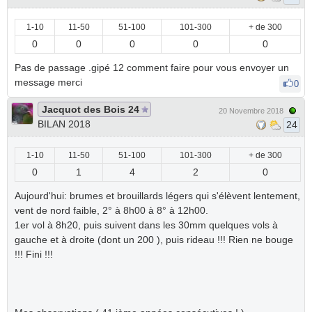
1-10
11-50
51-100
101-300
+ de 300
0
0
0
0
0
Pas de passage .gipé 12 comment faire pour vous envoyer un
message merci
0
Jacquot des Bois 24
20 Novembre 2018
BILAN 2018
24
1-10
11-50
51-100
101-300
+ de 300
0
1
4
2
0
Aujourd'hui: brumes et brouillards légers qui s'élèvent lentement,
vent de nord faible, 2° à 8h00 à 8° à 12h00.
1er vol à 8h20, puis suivent dans les 30mm quelques vols à
gauche et à droite (dont un 200 ), puis rideau !!! Rien ne bouge
!!! Fini !!!