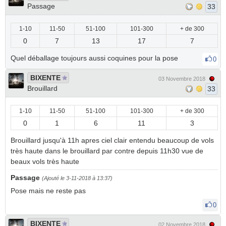
Passage
33
1-10
11-50
51-100
101-300
+ de 300
0
7
13
17
7
Quel déballage toujours aussi coquines pour la pose
0
BIXENTE
03 Novembre 2018
Brouillard
33
1-10
11-50
51-100
101-300
+ de 300
0
1
6
11
3
Brouillard jusqu'à 11h apres ciel clair entendu beaucoup de vols
très haute dans le brouillard par contre depuis 11h30 vue de
beaux vols très haute
Passage
(Ajouté le 3-11-2018 à 13:37)
Pose mais ne reste pas
0
BIXENTE
02 Novembre 2018