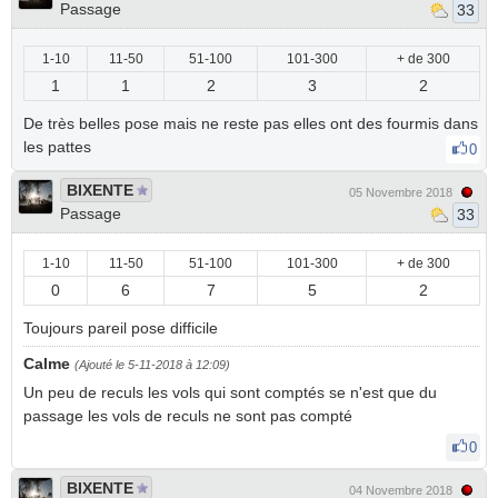
Passage
33
1-10
11-50
51-100
101-300
+ de 300
1
1
2
3
2
De très belles pose mais ne reste pas elles ont des fourmis dans
les pattes
0
BIXENTE
05 Novembre 2018
Passage
33
1-10
11-50
51-100
101-300
+ de 300
0
6
7
5
2
Toujours pareil pose difficile
Calme
(Ajouté le 5-11-2018 à 12:09)
Un peu de reculs les vols qui sont comptés se n'est que du
passage les vols de reculs ne sont pas compté
0
BIXENTE
04 Novembre 2018