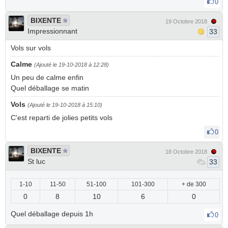
0
BIXENTE
19 Octobre 2018
Impressionnant
33
Vols sur vols
Calme
(Ajouté le 19-10-2018 à 12:28)
Un peu de calme enfin
Quel déballage se matin
Vols
(Ajouté le 19-10-2018 à 15:10)
C'est reparti de jolies petits vols
0
BIXENTE
18 Octobre 2018
St luc
33
1-10
11-50
51-100
101-300
+ de 300
0
8
10
6
0
Quel déballage depuis 1h
0