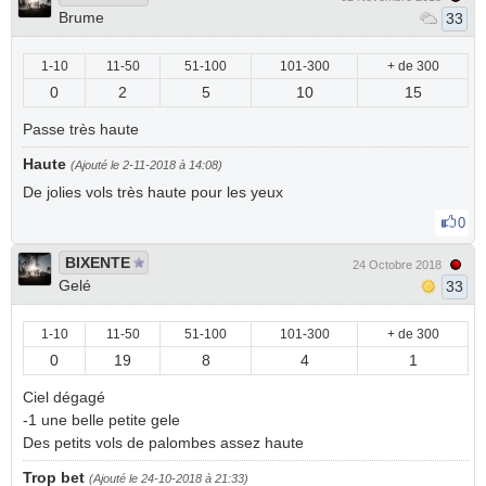
Brume
33
1-10
11-50
51-100
101-300
+ de 300
0
2
5
10
15
Passe très haute
Haute
(Ajouté le 2-11-2018 à 14:08)
De jolies vols très haute pour les yeux
0
BIXENTE
24 Octobre 2018
Gelé
33
1-10
11-50
51-100
101-300
+ de 300
0
19
8
4
1
Ciel dégagé
-1 une belle petite gele
Des petits vols de palombes assez haute
Trop bet
(Ajouté le 24-10-2018 à 21:33)