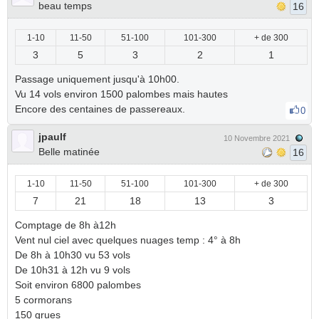
beau temps
16
1-10
11-50
51-100
101-300
+ de 300
3
5
3
2
1
Passage uniquement jusqu'à 10h00.
Vu 14 vols environ 1500 palombes mais hautes
Encore des centaines de passereaux.
0
jpaulf
10 Novembre 2021
Belle matinée
16
1-10
11-50
51-100
101-300
+ de 300
7
21
18
13
3
Comptage de 8h à12h
Vent nul ciel avec quelques nuages temp : 4° à 8h
De 8h à 10h30 vu 53 vols
De 10h31 à 12h vu 9 vols
Soit environ 6800 palombes
5 cormorans
150 grues