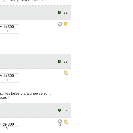
32
+ de 300
E
0
32
+ de 300
0
i… les toiles d araignée ce sont
ses !!!
32
+ de 300
O
0