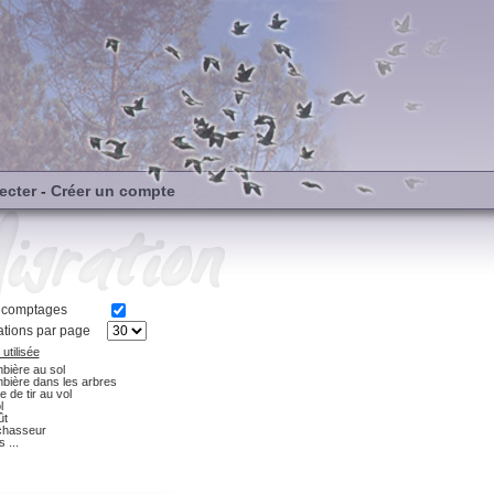
ecter
-
Créer un compte
s comptages
tions par page
utilisée
bière au sol
bière dans les arbres
e de tir au vol
l
ût
chasseur
 ...