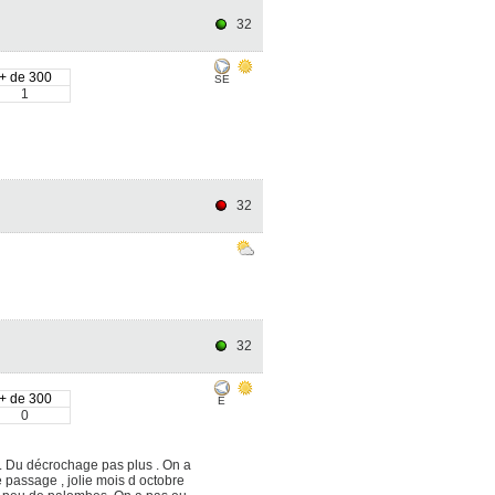
32
+ de 300
SE
1
32
32
+ de 300
E
0
. Du décrochage pas plus . On a
passage , jolie mois d octobre