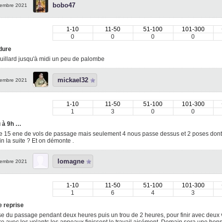
bobo47
embre 2021
1-10
11-50
51-100
101-300
0
0
0
0
dure
uillard jusqu'à midi un peu de palombe
mickael32
embre 2021
1-10
11-50
51-100
101-300
1
3
0
0
 à 9h …
 15 ene de vols de passage mais seulement 4 nous passe dessus et 2 poses dont un
 la suite ? Et on démonte .
lomagne
embre 2021
1-10
11-50
51-100
101-300
1
6
4
3
e reprise
e du passage pendant deux heures puis un trou de 2 heures, pour finir avec deux v
e avec les volants les appeaux finissent le travail aisément. Demain sera une bo