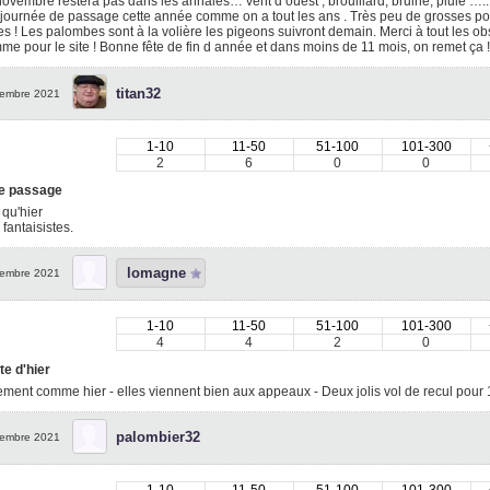
ovembre restera pas dans les annales… vent d ouest , brouillard, bruine, pluie …
 journée de passage cette année comme on a tout les ans . Très peu de grosses p
s ! Les palombes sont à la volière les pigeons suivront demain. Merci à tout les obs
me pour le site ! Bonne fête de fin d année et dans moins de 11 mois, on remet ça 
titan32
embre 2021
1-10
11-50
51-100
101-300
2
6
0
0
e passage
qu'hier
fantaisistes.
lomagne
embre 2021
1-10
11-50
51-100
101-300
4
4
2
0
te d'hier
ment comme hier - elles viennent bien aux appeaux - Deux jolis vol de recul pour
palombier32
embre 2021