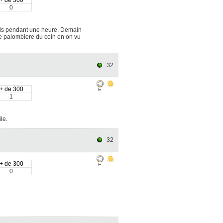
+ de 300
0
ols pendant une heure. Demain
ne palombiere du coin en on vu
32
+ de 300
E
1
ile.
32
+ de 300
E
0