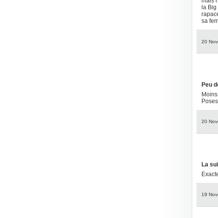
mais n
la Big
rapace
sa fem
20 Nov
Peu d
Moins 
Poses 
20 Nov
La sui
Exacte
19 Nov