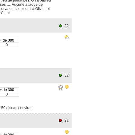
.. peu de palombes. On a pas eu
oses …. Aucune attaque de
ervateurs, et merci à Olivier et
! Ciao!
32
+ de 300
0
32
+ de 300
SE
0
 150 oiseaux environ.
32