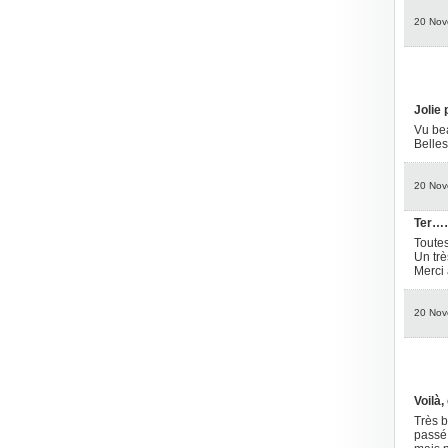
20 Nov
Jolie
Vu bea
Belles
20 Nov
Ter……
Toutes
Un trè
Merci 
20 Nov
Voilà,
Très b
passé 