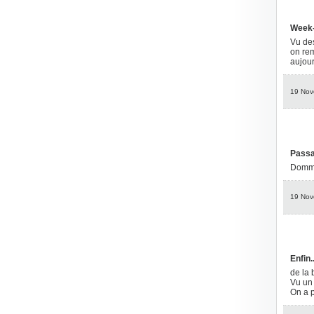
Week
Vu des
on rem
aujour
19 Nov
Passa
Dommag
19 Nov
Enfin..
de la 
Vu un 
On a p