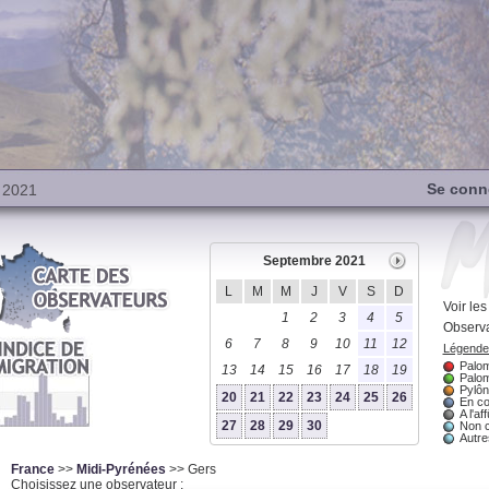
Se conn
 2021
Septembre 2021
L
M
M
J
V
S
D
Voir le
1
2
3
4
5
Observa
6
7
8
9
10
11
12
Légende 
Palom
13
14
15
16
17
18
19
Palom
Pylôn
20
21
22
23
24
25
26
En co
A l'aff
27
28
29
30
Non 
Autres
France
>>
Midi-Pyrénées
>> Gers
Choisissez une observateur :