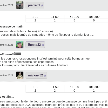
pierre31
embre 2021
1-10
11-50
51-100
101-300
2
1
5
0
 passage ce matin
ucoup de vols hors chasse( 20 environ)
 poses, mais journée de caguades même au filet pour le dernier jour .....
lhosto32
embre 2021
mi…….né!!!!!!
 les bonnes choses ont une fin,c’est terminé pour cette bonne année
s bon bilan dépassant toutes espérances
à tous en particulier Olivier et à sa dulcinée Adishatz
mickael32
embre 2021
1-10
11-50
51-100
101-300
2
2
0
1
 c est fini…
eau temps pour le dernier jour , encore un peu de passage comme hier à peu prêt 
une bonne saison 2021 avec une migration précoce, des le 10 octobre des vols de 