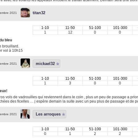
titan32
embre 2021
1-10
11-50
51-100
101-300
1
12
0
0
du bleu
 brouillard.
er vol à 10h15
mickael32
embre 2021
1-10
11-50
51-100
101-300
1
3
0
0
eux!
os vols de vadrouilles qui reviennent dans le coin , plus un peu de passage a prior
hées des ficelles … j espère demain la suite avec un peu plus de passage et de po
Les arroques
embre 2021
1-10
11-50
51-100
101-300
0
1
2
2