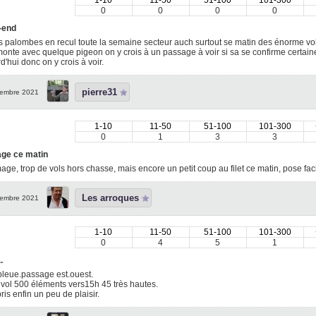
1-10
11-50
51-100
101-300
0
0
0
0
-end
 palombes en recul toute la semaine secteur auch surtout se matin des énorme v
onte avec quelque pigeon on y crois à un passage à voir si sa se confirme certai
d'hui donc on y crois à voir.
pierre31
embre 2021
1-10
11-50
51-100
101-300
0
1
3
3
ge ce matin
e, trop de vols hors chasse, mais encore un petit coup au filet ce matin, pose fac
Les arroques
embre 2021
1-10
11-50
51-100
101-300
0
4
5
1
.
bleue.passage est.ouest.
vol 500 éléments vers15h 45 très hautes.
ris enfin un peu de plaisir.