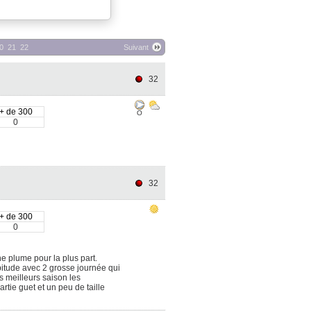
0
21
22
Suivant
32
+ de 300
O
0
32
+ de 300
0
ne plume pour la plus part.
bitude avec 2 grosse journée qui
s meilleurs saison les
rtie guet et un peu de taille