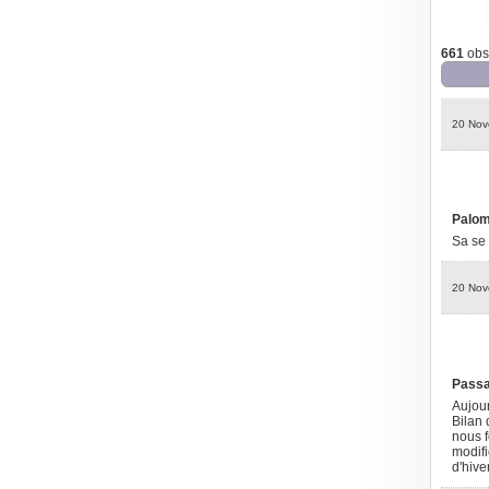
661
obse
20 Nov
Palo
Sa se
20 Nov
Pass
Aujour
Bilan 
nous f
modifi
d'hive