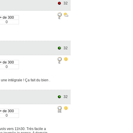
32
+ de 300
E
0
32
+ de 300
E
0
e intégrale ! Ça fait du bien .
32
+ de 300
SE
0
ols vers 11h30. Très facile a
nne journée je pense. A demain