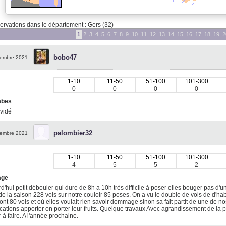
rvations dans le département : Gers (32)
1
2
3
4
5
6
7
8
9
10
11
12
13
14
15
16
17
18
19
2
bobo47
embre 2021
1-10
11-50
51-100
101-300
0
0
0
0
mbes
 vidé
palombier32
embre 2021
1-10
11-50
51-100
101-300
4
5
5
2
age
d'hui petit débouler qui dure de 8h a 10h très difficile à poser elles bouger pas d'u
de la saison 228 vols sur notre couloir 85 poses. On a vu le double de vols de d'ha
ont 80 vols et où elles voulait rien savoir dommage sinon sa fait partit de une de no
cations apporter on porter leur fruits. Quelque travaux Avec agrandissement de la pa
r à faire. A l'année prochaine.