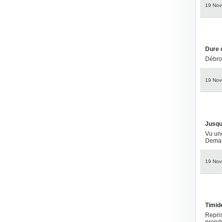
19 Nov
Dure 
Débro
19 Nov
Jusqu
Vu une
Demain
19 Nov
Timid
Repris
prendr