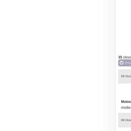
35
obser
Pré
09 Oct
Moins
moitie
08 Oct