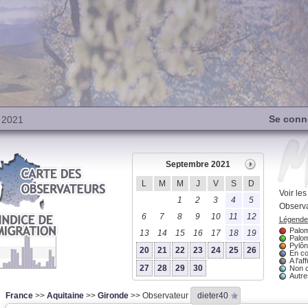
Se conn
 2021
Septembre 2021
L
M
M
J
V
S
D
Voir le
1
2
3
4
5
Observa
6
7
8
9
10
11
12
Légende 
Palom
13
14
15
16
17
18
19
Palom
Pylôn
20
21
22
23
24
25
26
En co
A l'aff
27
28
29
30
Non 
Autres
France
>>
Aquitaine
>>
Gironde
>> Observateur
dieter40