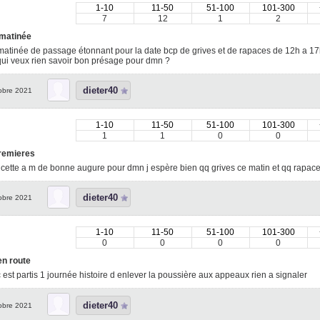
1-10
11-50
51-100
101-300
7
12
1
2
 matinée
matinée de passage étonnant pour la date bcp de grives et de rapaces de 12h a 17h
ui veux rien savoir bon présage pour dmn ?
dieter40
obre 2021
1-10
11-50
51-100
101-300
1
1
0
0
remieres
 cette a m de bonne augure pour dmn j espère bien qq grives ce matin et qq rapac
dieter40
obre 2021
1-10
11-50
51-100
101-300
0
0
0
0
en route
c est partis 1 journée histoire d enlever la poussière aux appeaux rien a signaler
dieter40
obre 2021