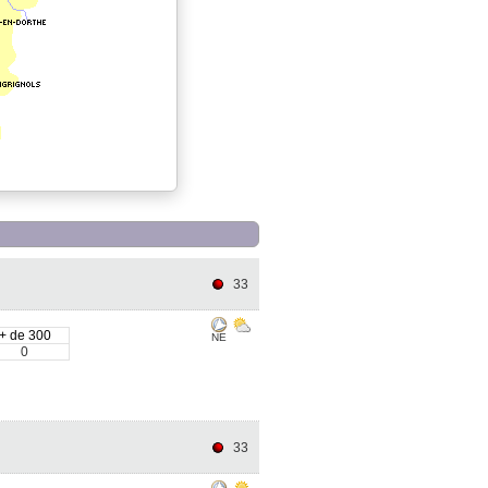
33
+ de 300
NE
0
33