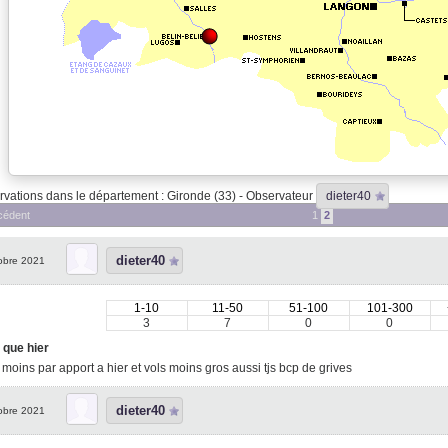
vations dans le département : Gironde (33) - Observateur
dieter40
cédent
1
2
dieter40
obre 2021
1-10
11-50
51-100
101-300
3
7
0
0
 que hier
 moins par apport a hier et vols moins gros aussi tjs bcp de grives
dieter40
obre 2021