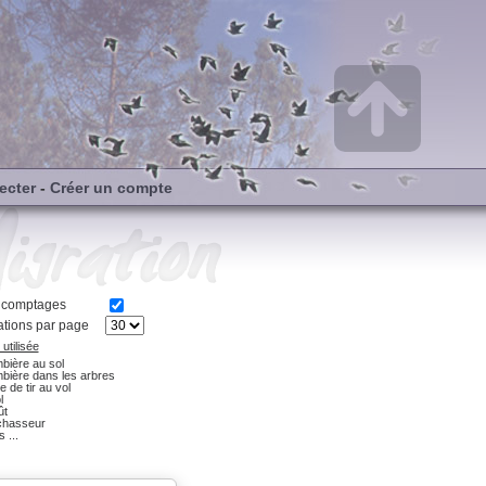
ecter
-
Créer un compte
s comptages
tions par page
utilisée
bière au sol
bière dans les arbres
e de tir au vol
l
ût
chasseur
 ...