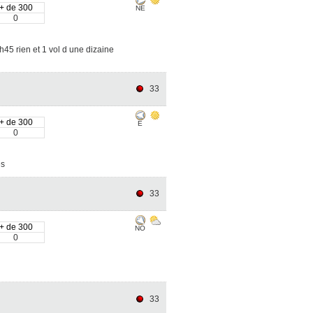
+ de 300
NE
0
45 rien et 1 vol d une dizaine
33
+ de 300
E
0
es
33
+ de 300
NO
0
33