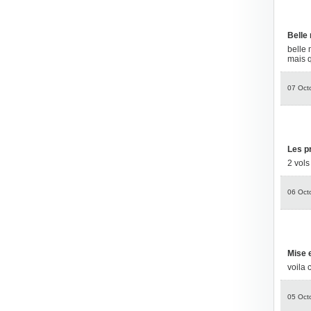
Belle
belle 
mais q
07 Oct
Les p
2 vols
06 Oct
Mise 
voila 
05 Oct