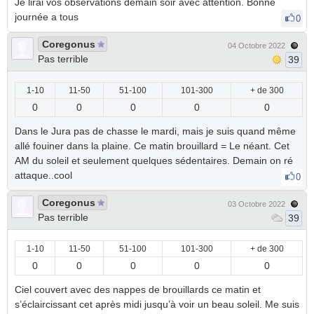
Je lirai vos observations demain soir avec attention. Bonne
journée a tous
0
Coregonus
04 Octobre 2022
Pas terrible
39
1-10
11-50
51-100
101-300
+ de 300
0
0
0
0
0
Dans le Jura pas de chasse le mardi, mais je suis quand même
allé fouiner dans la plaine. Ce matin brouillard = Le néant. Cet
AM du soleil et seulement quelques sédentaires. Demain on ré
attaque..cool
0
Coregonus
03 Octobre 2022
Pas terrible
39
1-10
11-50
51-100
101-300
+ de 300
0
0
0
0
0
Ciel couvert avec des nappes de brouillards ce matin et
s’éclaircissant cet après midi jusqu’à voir un beau soleil. Me suis