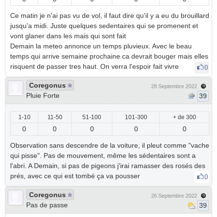
Ce matin je n'ai pas vu de vol, il faut dire qu'il y a eu du brouillard
jusqu'a midi. Juste quelques sedentaires qui se promenent et
vont glaner dans les mais qui sont fait
Demain la meteo annonce un temps pluvieux. Avec le beau
temps qui arrive semaine prochaine ca devrait bouger mais elles
risquent de passer tres haut. On verra l'espoir fait vivre
0
Coregonus
28 Septembre 2022
Pluie Forte
39
1-10
11-50
51-100
101-300
+ de 300
0
0
0
0
0
Observation sans descendre de la voiture, il pleut comme "vache
qui pisse". Pas de mouvement, même les sédentaires sont a
l'abri. A Demain, si pas de pigeons j'irai ramasser des rosés des
prés, avec ce qui est tombé ça va pousser
0
Coregonus
26 Septembre 2022
Pas de passe
39