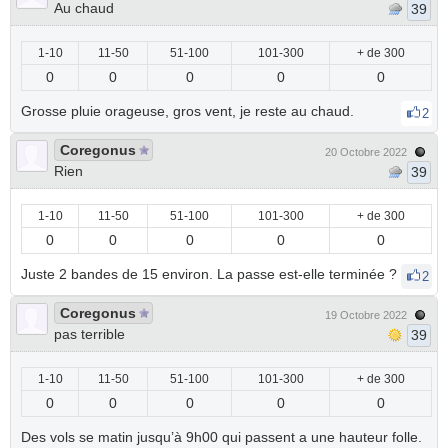
Au chaud
39
1-10
11-50
51-100
101-300
+ de 300
0
0
0
0
0
Grosse pluie orageuse, gros vent, je reste au chaud.
2
Coregonus
20 Octobre 2022
Rien
39
1-10
11-50
51-100
101-300
+ de 300
0
0
0
0
0
Juste 2 bandes de 15 environ. La passe est-elle terminée ?
2
Coregonus
19 Octobre 2022
pas terrible
39
1-10
11-50
51-100
101-300
+ de 300
0
0
0
0
0
Des vols se matin jusqu’à 9h00 qui passent a une hauteur folle.