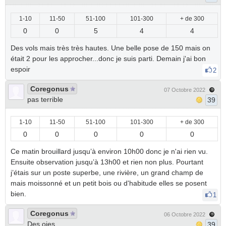
1-10
11-50
51-100
101-300
+ de 300
0
0
5
4
4
Des vols mais très très hautes. Une belle pose de 150 mais on
était 2 pour les approcher...donc je suis parti. Demain j'ai bon
espoir
2
Coregonus
07 Octobre 2022
pas terrible
39
1-10
11-50
51-100
101-300
+ de 300
0
0
0
0
0
Ce matin brouillard jusqu’à environ 10h00 donc je n'ai rien vu.
Ensuite observation jusqu’à 13h00 et rien non plus. Pourtant
j’étais sur un poste superbe, une rivière, un grand champ de
mais moissonné et un petit bois ou d'habitude elles se posent
bien.
1
Coregonus
06 Octobre 2022
Des oies
39