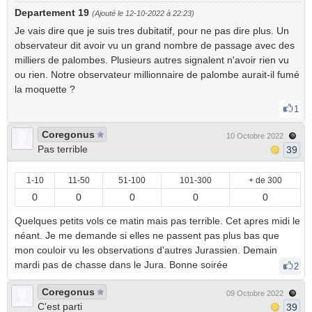
Departement 19
(Ajouté le 12-10-2022 à 22:23)
Je vais dire que je suis tres dubitatif, pour ne pas dire plus. Un
observateur dit avoir vu un grand nombre de passage avec des
milliers de palombes. Plusieurs autres signalent n'avoir rien vu
ou rien. Notre observateur millionnaire de palombe aurait-il fumé
la moquette ?
1
Coregonus
10 Octobre 2022
Pas terrible
39
1-10
11-50
51-100
101-300
+ de 300
0
0
0
0
0
Quelques petits vols ce matin mais pas terrible. Cet apres midi le
néant. Je me demande si elles ne passent pas plus bas que
mon couloir vu les observations d'autres Jurassien. Demain
mardi pas de chasse dans le Jura. Bonne soirée
2
Coregonus
09 Octobre 2022
C'est parti
39