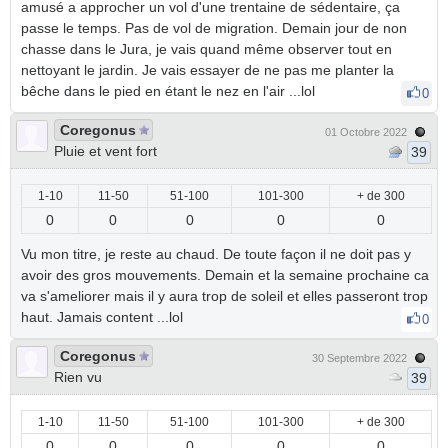
amusé a approcher un vol d'une trentaine de sédentaire, ça
passe le temps. Pas de vol de migration. Demain jour de non
chasse dans le Jura, je vais quand même observer tout en
nettoyant le jardin. Je vais essayer de ne pas me planter la
bêche dans le pied en étant le nez en l'air ...lol
0
Coregonus
01 Octobre 2022
Pluie et vent fort
39
1-10
11-50
51-100
101-300
+ de 300
0
0
0
0
0
Vu mon titre, je reste au chaud. De toute façon il ne doit pas y
avoir des gros mouvements. Demain et la semaine prochaine ca
va s'ameliorer mais il y aura trop de soleil et elles passeront trop
haut. Jamais content ...lol
0
Coregonus
30 Septembre 2022
Rien vu
39
1-10
11-50
51-100
101-300
+ de 300
0
0
0
0
0