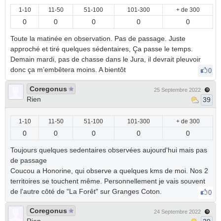
1-10
11-50
51-100
101-300
+ de 300
0
0
0
0
0
Toute la matinée en observation. Pas de passage. Juste
approché et tiré quelques sédentaires, Ça passe le temps.
Demain mardi, pas de chasse dans le Jura, il devrait pleuvoir
donc ça m’embêtera moins. A bientôt
0
Coregonus
25 Septembre 2022
Rien
39
1-10
11-50
51-100
101-300
+ de 300
0
0
0
0
0
Toujours quelques sedentaires observées aujourd'hui mais pas
de passage
Coucou a Honorine, qui observe a quelques kms de moi. Nos 2
territoires se touchent même. Personnellement je vais souvent
de l'autre côté de "La Forêt" sur Granges Coton.
0
Coregonus
24 Septembre 2022