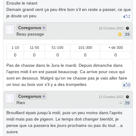
Ensuite le néant
Demain grand vent ça peu être bon s'il en reste a passer, ce que
je doute un peu
2
Coregonus
18 Octobre 2022
Beau passage
39
1-10
11-50
51-100
101-300
+ de 300
0
0
0
0
0
Pas de chasse dans le Jura le mardi. Depuis dimanche dans
l'apres midi il en est passé beaucoup. Ca arrive pour ceux qui
sont en dessous. Malgré qu'on ne chasse pas je vais aller faire
un tour au bois voir s'il y a des trompettes
0
Coregonus
12 Octobre 2022
Rien
39
Brouillard épais jusqu’à midi, puis un peu moins dans l'après
midi mais pas de pigeon. Le temps doit changer bientôt, je
pense que ca passera les jours prochains ou pas du tout ...a
suivre