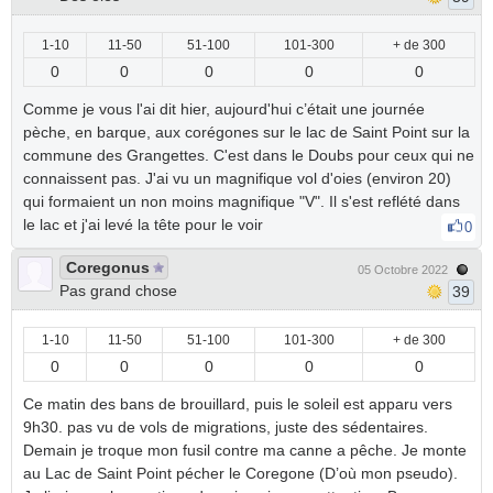
1-10
11-50
51-100
101-300
+ de 300
0
0
0
0
0
Comme je vous l'ai dit hier, aujourd'hui c’était une journée
pèche, en barque, aux corégones sur le lac de Saint Point sur la
commune des Grangettes. C'est dans le Doubs pour ceux qui ne
connaissent pas. J'ai vu un magnifique vol d'oies (environ 20)
qui formaient un non moins magnifique "V". Il s'est reflété dans
le lac et j'ai levé la tête pour le voir
0
Coregonus
05 Octobre 2022
Pas grand chose
39
1-10
11-50
51-100
101-300
+ de 300
0
0
0
0
0
Ce matin des bans de brouillard, puis le soleil est apparu vers
9h30. pas vu de vols de migrations, juste des sédentaires.
Demain je troque mon fusil contre ma canne a pêche. Je monte
au Lac de Saint Point pécher le Coregone (D’où mon pseudo).