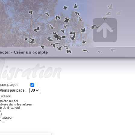
ecter
-
Créer un compte
s comptages
tions par page
utilisée
bière au sol
bière dans les arbres
e de tir au vol
l
ût
chasseur
 ...