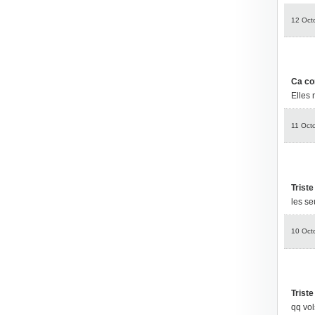
12 Oct
Ca co
Elles 
11 Oct
Triste
les se
10 Oct
Triste
qq vol