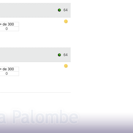
64
+ de 300
0
64
+ de 300
0