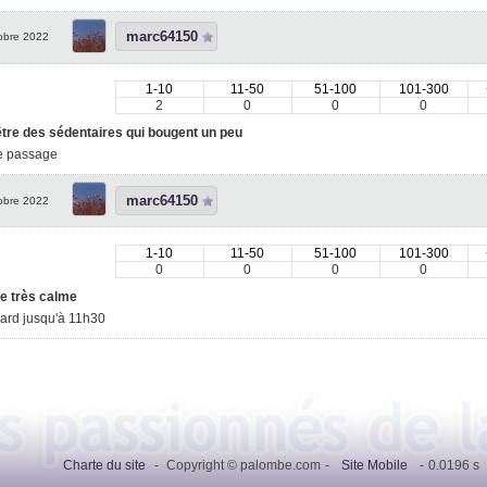
marc64150
obre 2022
1-10
11-50
51-100
101-300
2
0
0
0
être des sédentaires qui bougent un peu
e passage
marc64150
obre 2022
1-10
11-50
51-100
101-300
0
0
0
0
e très calme
lard jusqu'à 11h30
Charte du site
-
Copyright © palombe.com
-
Site Mobile
-
0.0196 s