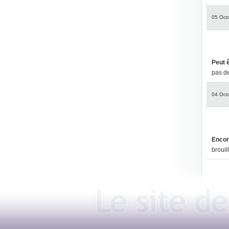
05 Oct
Peut 
pas d
04 Oct
Encor
brouil