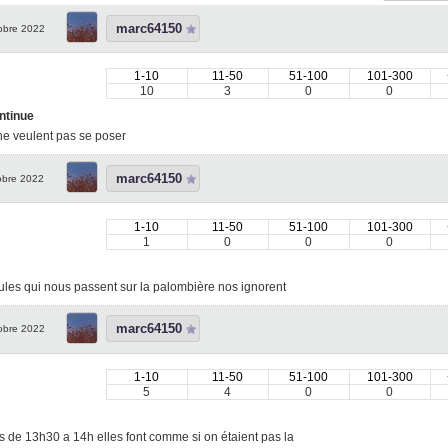
marc64150
obre 2022
1-10
11-50
51-100
101-300
10
3
0
0
ntinue
ne veulent pas se poser
marc64150
obre 2022
1-10
11-50
51-100
101-300
1
0
0
0
ules qui nous passent sur la palombière nos ignorent
marc64150
obre 2022
1-10
11-50
51-100
101-300
5
4
0
0
s de 13h30 a 14h elles font comme si on étaient pas la