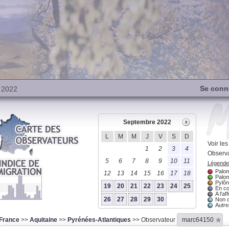
Se conn
 2022
Septembre 2022
L
M
M
J
V
S
D
Voir le
1
2
3
4
Observa
5
6
7
8
9
10
11
Légende 
Palom
12
13
14
15
16
17
18
Palom
Pylôn
19
20
21
22
23
24
25
En co
A l'aff
26
27
28
29
30
Non 
Autres
France
>>
Aquitaine
>>
Pyrénées-Atlantiques
>> Observateur
marc64150