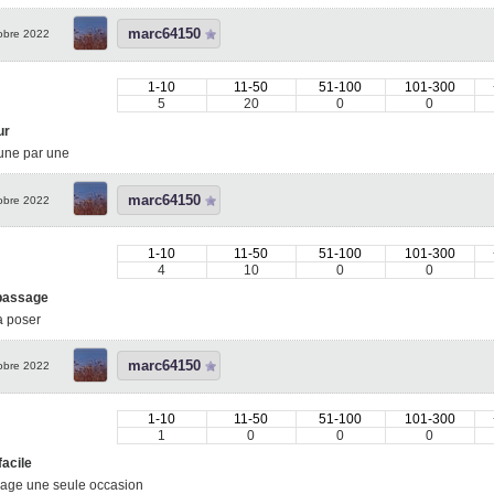
marc64150
obre 2022
1-10
11-50
51-100
101-300
5
20
0
0
ur
une par une
marc64150
obre 2022
1-10
11-50
51-100
101-300
4
10
0
0
 passage
a poser
marc64150
obre 2022
1-10
11-50
51-100
101-300
1
0
0
0
acile
ge une seule occasion