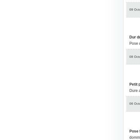
09 Oct
Dur d
Pose 
08 Oct
Petit
Dure 
06 Oct
Pose f
domma