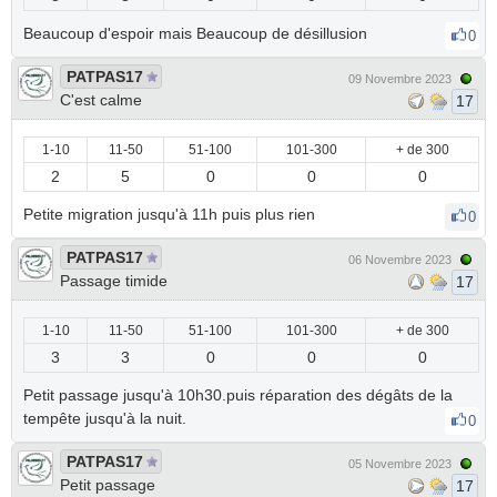
Beaucoup d'espoir mais Beaucoup de désillusion
0
PATPAS17
09 Novembre 2023
C'est calme
17
1-10
11-50
51-100
101-300
+ de 300
2
5
0
0
0
Petite migration jusqu'à 11h puis plus rien
0
PATPAS17
06 Novembre 2023
Passage timide
17
1-10
11-50
51-100
101-300
+ de 300
3
3
0
0
0
Petit passage jusqu'à 10h30.puis réparation des dégâts de la
tempête jusqu'à la nuit.
0
PATPAS17
05 Novembre 2023
Petit passage
17