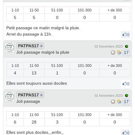
1-10
11-50
51-100
101-300
+ de 300
5
5
0
0
0
Petit passage ce matin malgré la pluie.
Arret du passage à 11h.
0
PATPAS17
02 Novembre 2023
Joli passage malgré la pluie
17
1-10
11-50
51-100
101-300
+ de 300
4
13
1
0
0
Elles sont toujours aussi dociles
0
PATPAS17
01 Novembre 2023
Joli passage
17
1-10
11-50
51-100
101-300
+ de 300
6
28
3
0
0
Elles sont plus dociles,,,enfin,,
0