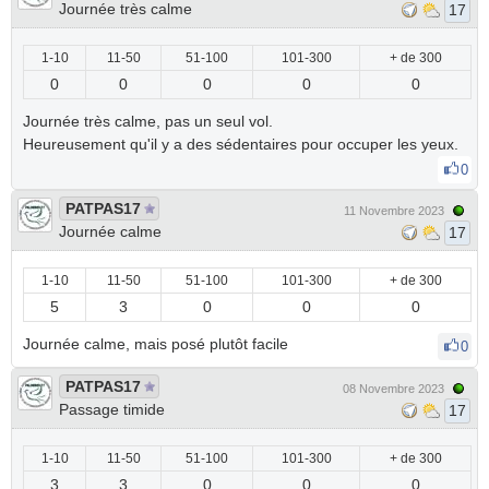
Journée très calme
17
1-10
11-50
51-100
101-300
+ de 300
0
0
0
0
0
Journée très calme, pas un seul vol.
Heureusement qu'il y a des sédentaires pour occuper les yeux.
0
PATPAS17
11 Novembre 2023
Journée calme
17
1-10
11-50
51-100
101-300
+ de 300
5
3
0
0
0
Journée calme, mais posé plutôt facile
0
PATPAS17
08 Novembre 2023
Passage timide
17
1-10
11-50
51-100
101-300
+ de 300
3
3
0
0
0