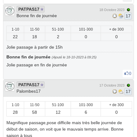
PATPAS17
18 Octobre 2023
Bonne fin de journée
17
1-10
11-50
51-100
101-300
+ de 300
22
18
2
0
0
Jolie passage à partir de 15h
Bonne fin de journée
(Ajouté le 18-10-2023 à 09:25)
Jolie passage en fin de journée
0
PATPAS17
17 Octobre 2023
Palombes17
17
1-10
11-50
51-100
101-300
+ de 300
28
58
12
6
0
Magnifique passage,pose difficile mais très belle journée de
début de saison, on voit que le mauvais temps arrive. Bonne
saison à tous