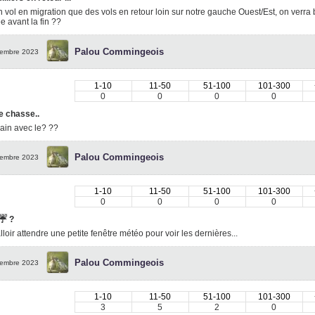
 vol en migration que des vols en retour loin sur notre gauche Ouest/Est, on verra
e avant la fin ??
Palou Commingeois
embre 2023
1-10
11-50
51-100
101-300
0
0
0
0
e chasse..
ain avec le? ??
Palou Commingeois
embre 2023
1-10
11-50
51-100
101-300
0
0
0
0
☔️
?
falloir attendre une petite fenêtre météo pour voir les dernières...
Palou Commingeois
embre 2023
1-10
11-50
51-100
101-300
3
5
2
0