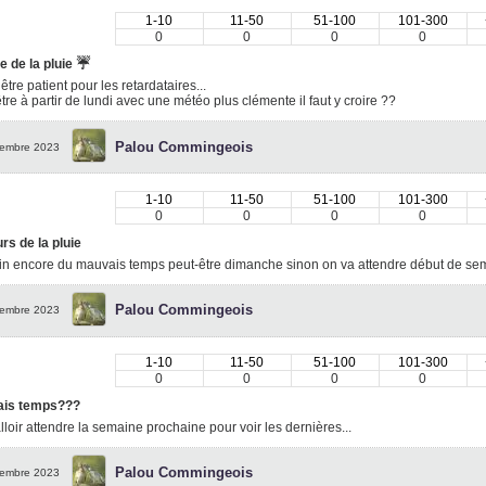
1-10
11-50
51-100
101-300
0
0
0
0
☔️
e de la pluie
être patient pour les retardataires...
tre à partir de lundi avec une météo plus clémente il faut y croire ??
Palou Commingeois
embre 2023
1-10
11-50
51-100
101-300
0
0
0
0
rs de la pluie
n encore du mauvais temps peut-être dimanche sinon on va attendre début de sem
Palou Commingeois
embre 2023
1-10
11-50
51-100
101-300
0
0
0
0
is temps???
falloir attendre la semaine prochaine pour voir les dernières...
Palou Commingeois
embre 2023