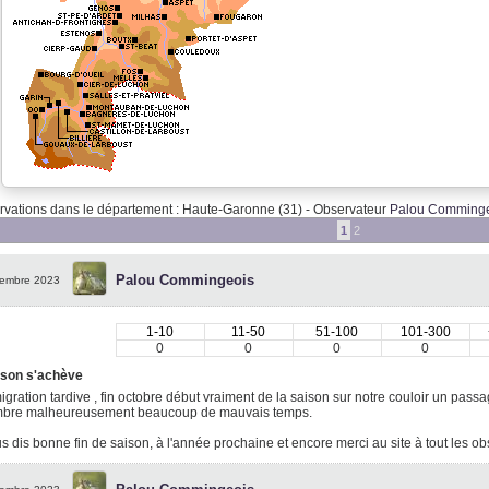
vations dans le département : Haute-Garonne (31) - Observateur
Palou Comminge
1
2
Palou Commingeois
embre 2023
1-10
11-50
51-100
101-300
0
0
0
0
ison s'achève
gration tardive , fin octobre début vraiment de la saison sur notre couloir un passa
bre malheureusement beaucoup de mauvais temps.
s dis bonne fin de saison, à l'année prochaine et encore merci au site à tout les o