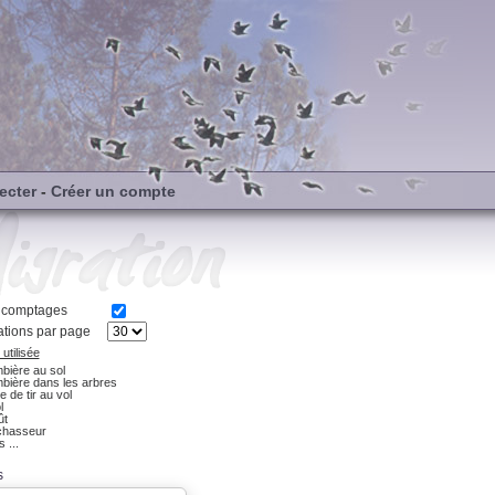
ecter
-
Créer un compte
s comptages
tions par page
utilisée
bière au sol
bière dans les arbres
e de tir au vol
l
ût
chasseur
 ...
s