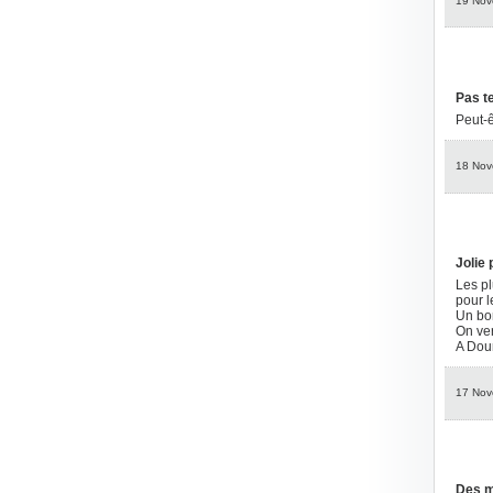
19 Nov
Pas te
Peut-ê
18 Nov
Jolie
Les pl
pour l
Un bon
On ver
A Do
17 Nov
Des mi