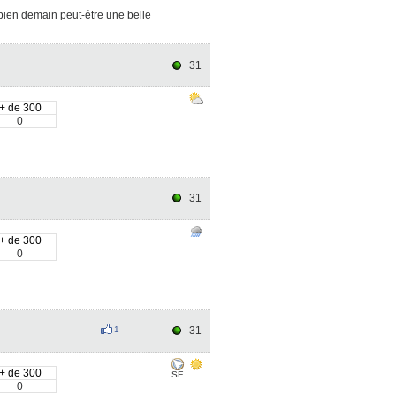
 bien demain peut-être une belle
31
+ de 300
0
31
+ de 300
0
1
31
+ de 300
SE
0