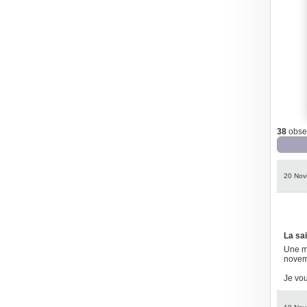
38
obser
20 Nov
La sa
Une mi
novem
Je vou