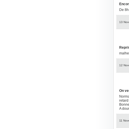
Encor
De 8h 
13 Nov
Repri
malheu
12 Nov
On ve
Normal
retard
Bonne 
A dou
11 Nov