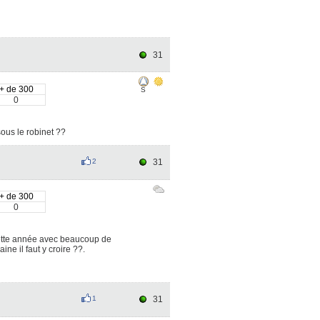
31
+ de 300
S
0
sous le robinet ??
2
31
+ de 300
0
cette année avec beaucoup de
ne il faut y croire ??.
1
31