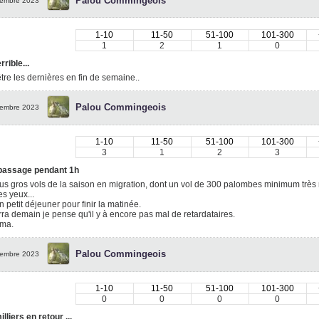
Palou Commingeois
embre 2023
1-10
11-50
51-100
101-300
1
2
1
0
rrible...
tre les dernières en fin de semaine..
Palou Commingeois
embre 2023
1-10
11-50
51-100
101-300
3
1
2
3
 passage pendant 1h
us gros vols de la saison en migration, dont un vol de 300 palombes minimum très r
es yeux...
 petit déjeuner pour finir la matinée.
ra demain je pense qu'il y à encore pas mal de retardataires.
uma.
Palou Commingeois
embre 2023
1-10
11-50
51-100
101-300
0
0
0
0
lliers en retour ...