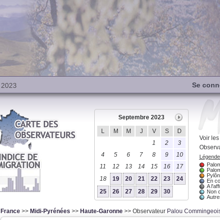
Se conn
 2023
Septembre 2023
L
M
M
J
V
S
D
Voir le
1
2
3
Observa
4
5
6
7
8
9
10
Légende 
Palom
11
12
13
14
15
16
17
Palom
Pylôn
18
19
20
21
22
23
24
En co
A l'aff
25
26
27
28
29
30
Non 
Autres
France
>>
Midi-Pyrénées
>>
Haute-Garonne
>> Observateur
Palou Commingeoi