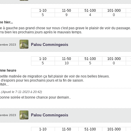
1-10
11-50
51-100
101-300
5
9
4
0
 hier...
te à gauche pas grand chose sur nous c'est pas grave le plaisir de voir du passage.
ra bien les prochains jours après le mauvais temps.
Palou Commingeois
embre 2023
1-10
11-50
51-100
101-300
5
10
5
0
nne heure
petite matinée de migration ça fait plaisir de voir de nos belles bleues.
 d'espoirs pour les prochains jours et la fin de saison.
MA...
.
(Ajouté le 7-11-2023 à 20:42)
bonne soirée et bonne chance pour demain..
Palou Commingeois
embre 2023
1-10
11-50
51-100
101-300