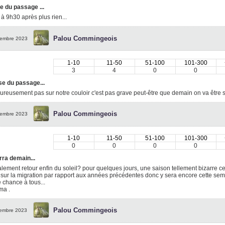
e du passage ...
à 9h30 après plus rien...
Palou Commingeois
embre 2023
1-10
11-50
51-100
101-300
3
4
0
0
se du passage...
reusement pas sur notre couloir c'est pas grave peut-être que demain on va être 
Palou Commingeois
embre 2023
1-10
11-50
51-100
101-300
0
0
0
0
rra demain...
ement retour enfin du soleil? pour quelques jours, une saison tellement bizarre 
 sur la migration par rapport aux années précédentes donc y sera encore cette semai
chance à tous...
ma .
Palou Commingeois
embre 2023