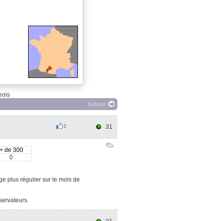
ois
Suivant
2
31
+ de 300
0
ge plus régulier sur le mois de
bservateurs.