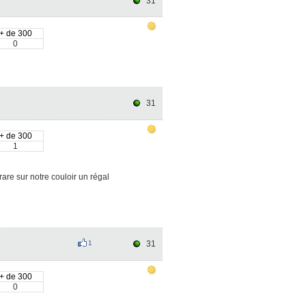
31
+ de 300
0
31
+ de 300
1
are sur notre couloir un régal
1
31
+ de 300
0