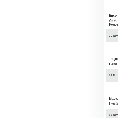
Encor
On va 
Peut-ê
10 Nov
Toujou
Demai
09 Nov
Mauva
Il va 
08 Nov