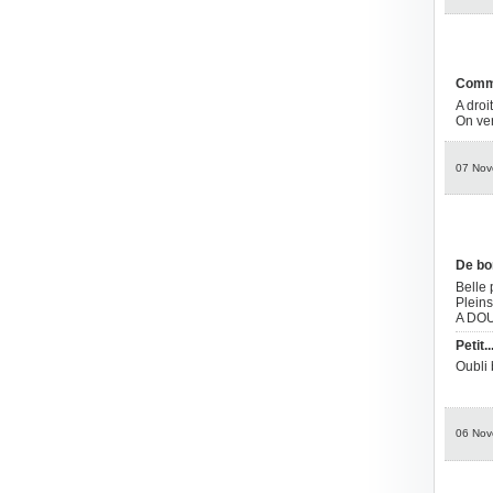
Comme
A droi
On ver
07 Nov
De bo
Belle 
Pleins
A DOU
Petit..
Oubli 
06 Nov