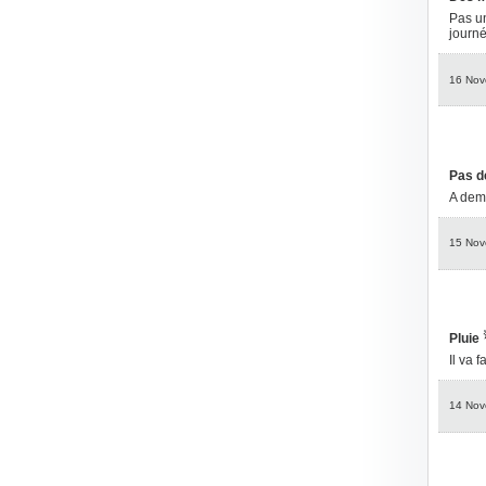
Pas un
journé
16 Nov
Pas d
A dem
15 Nov
Pluie
Il va 
14 Nov