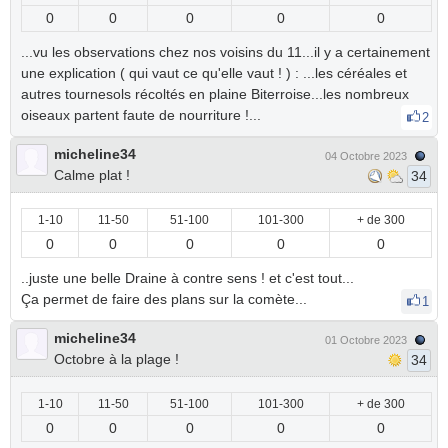
0
0
0
0
0
...vu les observations chez nos voisins du 11...il y a certainement
une explication ( qui vaut ce qu'elle vaut ! ) : ...les céréales et
autres tournesols récoltés en plaine Biterroise...les nombreux
oiseaux partent faute de nourriture !...
2
micheline34
04 Octobre 2023
Calme plat !
34
1-10
11-50
51-100
101-300
+ de 300
0
0
0
0
0
..juste une belle Draine à contre sens ! et c'est tout...
Ça permet de faire des plans sur la comète...
1
micheline34
01 Octobre 2023
Octobre à la plage !
34
1-10
11-50
51-100
101-300
+ de 300
0
0
0
0
0