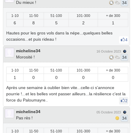
Du mieux !
34
1-10
11-50
51-100
101-300
+ de 300
6
8
5
2
1
Hautes pour les gros vols dans la népe...quelques belles
occasions...et puis rideau !
4
micheline34
16 Octobre 2023
Morosité !
34
1-10
11-50
51-100
101-300
+ de 300
1
0
0
0
0
Après une semaine à oublier bien vite...celle-ci s'annonce
pourrie !...et les belles vont passer ailleurs...la résilience c'est la
force du Paloumayre..
2
micheline34
05 Octobre 2023
Pas rès !
34
1-10
11-50
51-100
101-300
+ de 300