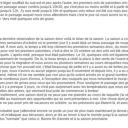
t léger soufflait du sud-est et peu après l'aube, les premiers vols de palombes o
un passage assez continu jusqu'à 10h30, qui s'est plus ou moins arrêté et à partir de 
 jusqu'à 12h. J'y suis resté jusqu'à 16h et quelques vols retour ont été vus mais p
pas le passage auquel nous nous attendions mais c'est le jour où nous avons vu l
r. Vers midi quelques vols de grues.
la dernière observation de la saison donc voilà le bilan de la saison. La saison a
res semaines d'octobre où le premier jour il y avait déjà un beau passage de rouqu
ait. À mon avis, le temps a été trop clément les premières semaines donc, du moins
pour voir les premiers palombes, c'est-à-dire le 15 octobre où des vols ont été obs
quets. L'après-midi, presque tout était palombes. Le 16, quelques vols ont égalem
palement de rouquets. De là, le beau temps a cédé la place à des vents de l'ouest e
s pour la migration et nous avons eu plusieurs semaines au cours desquelles nou
chose que l'on pouvait voir, c'était beaucoup de petits et il y a aussi eu de belles j
 pas, nous n'avons vu aucun pigeon jusqu'au 8 novembre et depuis lors, il y a eu d
nd, même s'il ne me semble pas non plus qu'ils soient arrivés en si grand nombre. B
e nombreux jours d'ennui, à l'exception des rouquets qui nous remontent le moral 
es jours de grives pour ceux qui les poursuivent. Pour souligner le passage des gr
à il y a presque 3 jours, ce n'est pas surprenant avec les températures que nous av
uilles des arbres, qui viennent tout juste de commencer à tomber.
nellement, une saison dont je ne peux pas me plaindre au cours de laquelle j'ai vé
rofité au maximum des opportunités qui se sont présentées à moi. Une chose dont j
e ne pas avoir pris de vacances en octobre, vu les prévisions qui étaient là, et ave
.
 probable que j'atteindrai encore ce poste un jour de plus mais maintenant je devr
 et m'attaquer aux bécasses, alors je dis au revoir à tout le monde jusqu'à la saiso
lus "normale" que celui-ci. Bonne fin d'année et à la saison prochaine.