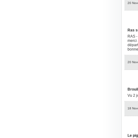
20 Nov
Ras s
RAS - 
merci 
départ
bonne
20 Nov
Brouil
Vu 2 j
18 Nov
Le pi