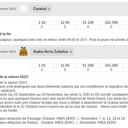
Casalot
embre 2023
1-10
11-50
51-100
101-300
0
0
0
0
t la fin.
uageux, quelques jolis vols en retour, entre 8h30 et 10 h . Puis la pluie est arrivée
Aiako-Arria Zubelzu
embre 2023
1-10
11-50
51-100
101-300
0
0
0
0
de la saison 2023:
de la saison 2023:
son s'est distinguée par deux éléments naturels qui ont conditionné la migration
 espèces):
 vent. Du 20 Septembre au 20 Novembre, les vents S, SSO et SO ont été constammen
s eu que quelques heures avec des vents d'Ouest et de Nord-Ouest. Les vents du No
us avons subi une chaleur brutale qui nous a obligé à abandonner la chasse penda
tembre et le 22 Octobre nous n'avons eu qu'un jour de chasse... mieux vaut rester 
x de l'enfer.
plus détachés de Passage: Octobre: RIEN ZERO ../.. Novembre: 7, 8, 14, 18 et 19
plus détachés de Retour .: Octobre: RIEN ZERO ../.. Novembre: RIEN ZERO