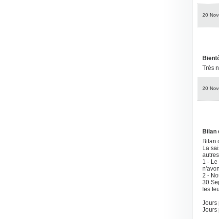
20 Nov
Bientô
Très n
20 Nov
Bilan 
Bilan 
La sai
autres
1 - Le
n'avon
2 - No
30 Sep
les feu
Jours 
Jours 