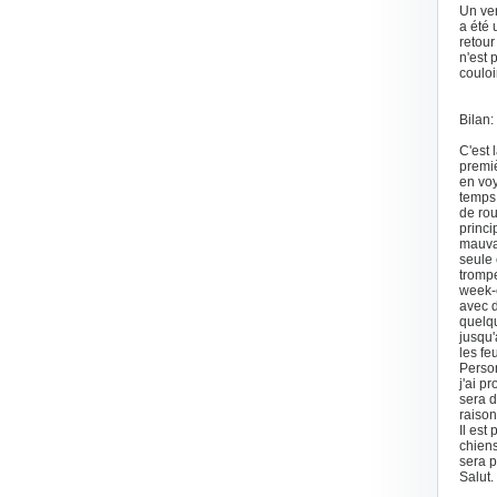
Un ven
a été 
retour
n'est 
couloi
Bilan:
C'est 
premiè
en voy
temps 
de rou
princi
mauvai
seule 
trompe
week-e
avec d
quelqu
jusqu'
les fe
Person
j'ai p
sera d
raison
Il est
chiens
sera p
Salut.