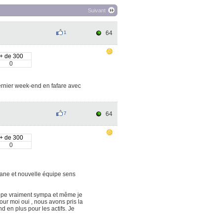
Suivant
1
64
+ de 300
0
ernier week-end en fafare avec
7
64
+ de 300
0
bane et nouvelle équipe sens
ipe vraiment sympa et même je
ur moi oui , nous avons pris la
en plus pour les actifs. Je