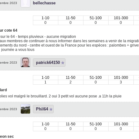
bellechasse
embre 2023
1-10
11-50
51-100
101-300
0
0
0
0
ur cote 64
sur le 64 - temps pluvieux - aucune migration
aux membres de continuer à nous informer dans les semaines a venir de la migrati
ements du nord - centre et ouest de la France pour les espèces : palombes + grive
 journée a vous tous
patrick64150
embre 2023
1-10
11-50
51-100
101-300
1
2
0
3
lard
olies vol malgré le brouillard. 2 oui 3 petit vol aucune pose .a 11h la pluie
Phil64
embre 2023
1-10
11-50
51-100
101-300
0
0
0
0
geon sec