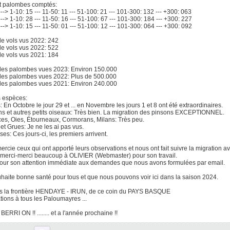
et palombes comptés:
--> 1-10: 15 --- 11-50: 11 --- 51-100: 21 --- 101-300: 132 --- +300: 063
--> 1-10: 28 --- 11-50: 16 --- 51-100: 67 --- 101-300: 184 --- +300: 227
--> 1-10: 15 --- 11-50: 01 --- 51-100: 12 --- 101-300: 064 --- +300: 092
de vols vus 2022: 242
de vols vus 2022: 522
de vols vus 2021: 184
 des palombes vues 2023: Environ 150.000
 des palombes vues 2022: Plus de 500.000
 des palombes vues 2021: Environ 240.000
s espèces:
: En Octobre le jour 29 et ... en Novembre les jours 1 et 8 ont été extraordinaires.
s et autres petits oiseaux: Très bien. La migration des pinsons EXCEPTIONNEL.
s, Oies, Étourneaux, Cormorans, Milans: Très peu.
et Grues: Je ne les ai pas vus.
es: Ces jours-ci, les premiers arrivent.
ercie ceux qui ont apporté leurs observations et nous ont fait suivre la migration av
merci-merci beaucoup à OLIVIER (Webmaster) pour son travail.
 pour son attention immédiate aux demandes que nous avons formulées par email.
haite bonne santé pour tous et que nous pouvons voir ici dans la saison 2024.
s la frontière HENDAYE - IRUN, de ce coin du PAYS BASQUE
tions à tous les Paloumayres ...
ERRI ON !! ........ et a l'année prochaine !!