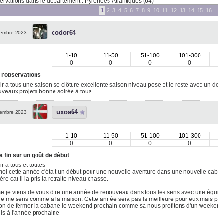
rvations dans le département : Pyrénées-Atlantiques (64)
1
2
3
4
5
6
7
8
9
10
11
12
13
14
15
16
codor64
embre 2023
1-10
11-50
51-100
101-300
0
0
0
0
 l'observations
r a tous une saison se clôture excellente saison niveau pose et le reste avec un d
uveaux projets bonne soirée à tous
uxoa64
embre 2023
1-10
11-50
51-100
101-300
0
0
0
0
la fin sur un goût de début
r a tous et toutes
oi cette année c'était un début pour une nouvelle aventure dans une nouvelle ca
re car il la pris la retraite niveau chasse.
 je viens de vous dire une année de renouveau dans tous les sens avec une équ
 je me sens comme a la maison. Cette année sera pas la meilleure pour eux mais po
on de fermer la cabane le weekend prochain comme sa nous profitons d'un weekend 
is à l'année prochaine