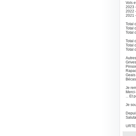
Vols 
2023 -
2022 -
2021 -
Total 
Total 
Total 
Total
Total
Total
Autre
Grives
Pinson
Rapace
Geais 
Bécass
Je rem
Merci-
... Et
Je sou
Depui
Saluta
URTE B