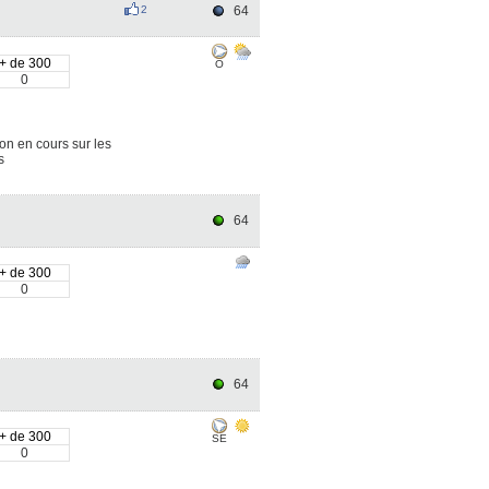
2
64
+ de 300
O
0
on en cours sur les
s
64
+ de 300
0
64
+ de 300
SE
0