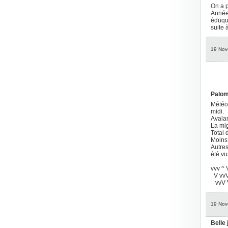
On a p
Année 
éduqué
suite 
19 Nov
Palombe
Météo:
midi.
Avalan
La mig
Total 
Moins 
Autres
été vus
vvv ^
V vvV
vvV
19 Nov
Belle