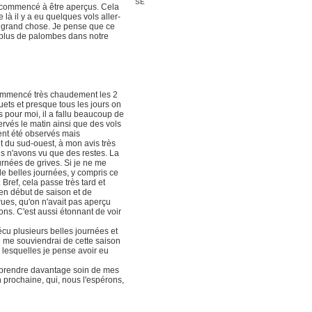
SE
nt commencé à être aperçus. Cela
là il y a eu quelques vols aller-
as grand chose. Je pense que ce
e plus de palombes dans notre
 commencé très chaudement les 2
ets et presque tous les jours on
 pour moi, il a fallu beaucoup de
ervés le matin ainsi que des vols
ent été observés mais
t du sud-ouest, à mon avis très
s n'avons vu que des restes. La
ournées de grives. Si je ne me
e belles journées, y compris ce
ref, cela passe très tard et
en début de saison et de
ues, qu'on n'avait pas aperçu
ons. C'est aussi étonnant de voir
cu plusieurs belles journées et
e me souviendrai de cette saison
c lesquelles je pense avoir eu
ai prendre davantage soin de mes
n prochaine, qui, nous l'espérons,