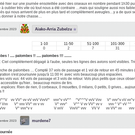
lié hier sur une journée ensoleillée avec des oiseaux en nombre pendant 1h30 puis
à oublier très vite où tout nous a été contraire ....mais qui souligne aussi nos faib
s qui nous arrivent de plus en plus tard et complètement aveugles....y a de quoi s
à donner à notre chasse....
Aiako-Arria Zubelzu
embre 2023
1-10
11-50
51-100
101-300
0
2
7
31
s ! ..... palombes !! ..... palombes !!! ........
 Ciel complètement dégagé à l'aube, seules les lignes des avions sont visibles. Très
che de palombes .... Compté 37 vols de passage et 1 vol de retour en 45 minutes (
ration s'est poursuivie jusqu'à 11:00 H. avec vols beaucoup plus espacées.
des vols vus: 44 vols de passage et 3 vols de retour. Vols plus petits que ceux observ
accessible qu'hier... beaucoup moins de tirs.
 espèces: Rien de rien, 0 corbeaux, 0 mouettes, 0 milans, 0 petits, 0 grives... aujo
 !!
 V^^V vv VV^ vv vV vvV VvvV^ vvv^v vV^^ ^V^^^V vvV Vvv V^ vvv^v vV vv^
 Vvv V^ vvv VV^ vv v vv V^ vvv^ V^^ V vv VV^ vv v vvv ^ V^ vV ^^ 
 Vvv V^ vvv^v v V vvV VvvV^ vvv VV V vv VV^ vv vv
murdene7
embre 2023
 journée