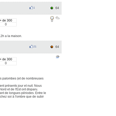
1
64
+ de 300
O
0
.12h a la maison.
21
64
+ de 300
0
 des palombes (et de nombreuses
t présents jour et nuit. Nous
rd et de l'Est ont disparu.
nt de longues périodes. Entre le
chez soi à l'ombre que de subir