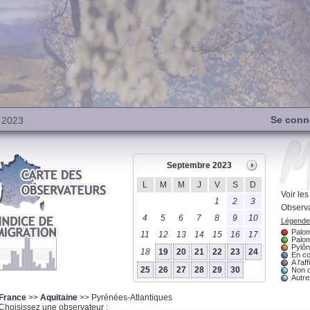
Se conn
 2023
Septembre 2023
L
M
M
J
V
S
D
Voir le
1
2
3
Observa
4
5
6
7
8
9
10
Légende 
Palom
11
12
13
14
15
16
17
Palom
Pylôn
18
19
20
21
22
23
24
En co
A l'aff
25
26
27
28
29
30
Non 
Autres
France
>>
Aquitaine
>> Pyrénées-Atlantiques
Choisissez une observateur :