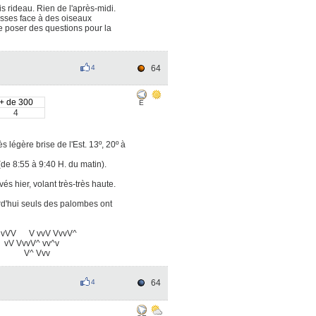
 rideau. Rien de l'après-midi.
lesses face à des oiseaux
e poser des questions pour la
4
64
+ de 300
E
4
 légère brise de l'Est. 13º, 20º à
de 8:55 à 9:40 H. du matin).
és hier, volant très-très haute.
urd'hui seuls des palombes ont
v vVV V vvV VvvV^
vV VvvV^ vv^v
v V^ Vvv
4
64