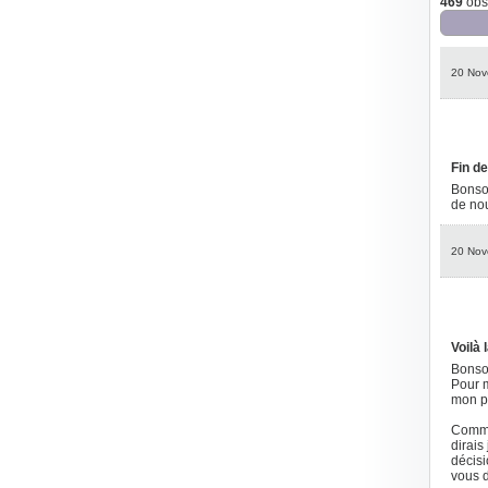
469
obse
20 Nov
Fin de
Bonsoi
de no
20 Nov
Voilà 
Bonsoi
Pour m
mon pè
Comme
dirais
décisi
vous d