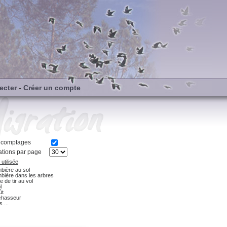
ecter
-
Créer un compte
s comptages
tions par page
utilisée
bière au sol
bière dans les arbres
e de tir au vol
l
ût
chasseur
 ...