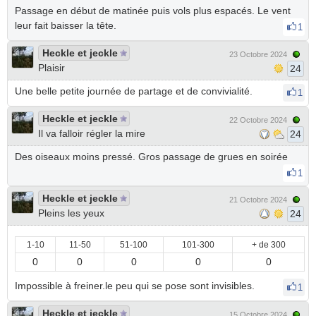
Passage en début de matinée puis vols plus espacés. Le vent
leur fait baisser la tête.
1
Heckle et jeckle
23 Octobre 2024
Plaisir
24
Une belle petite journée de partage et de convivialité.
1
Heckle et jeckle
22 Octobre 2024
Il va falloir régler la mire
24
Des oiseaux moins pressé. Gros passage de grues en soirée
1
Heckle et jeckle
21 Octobre 2024
Pleins les yeux
24
1-10
11-50
51-100
101-300
+ de 300
0
0
0
0
0
Impossible à freiner.le peu qui se pose sont invisibles.
1
Heckle et jeckle
15 Octobre 2024