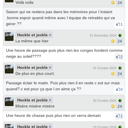
Voilà voila
24
Saison qui ne restera pas dans les mémoires pour l instant
.bonne espoir quand même avec l équipe de retraités qui va
gérer ??
1
Heckle et jeckle
01 Novembre 2024
La même que hier
24
Une heure de passage puis plus rien.les conges fondent comme
neige au soleil????
2
Heckle et jeckle
31 Octobre 2024
De plus en plus court.
24
Passage éclair le matin. Puis plus rien.il en reste c est sur mais
quand?.c est pour ça que l.on aime ça ??
0
Heckle et jeckle
30 Octobre 2024
Misère misère misère
24
Une heure de chasse puis plus rien.on verra demain
1
Heckle et jeckle
29 Octobre 2024