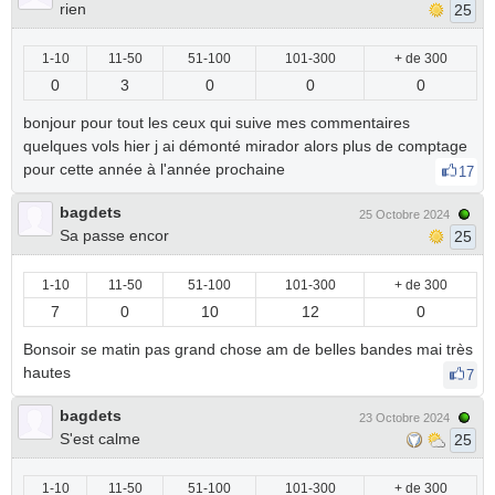
rien
25
1-10
11-50
51-100
101-300
+ de 300
0
3
0
0
0
bonjour pour tout les ceux qui suive mes commentaires
quelques vols hier j ai démonté mirador alors plus de comptage
pour cette année à l'année prochaine
17
bagdets
25 Octobre 2024
Sa passe encor
25
1-10
11-50
51-100
101-300
+ de 300
7
0
10
12
0
Bonsoir se matin pas grand chose am de belles bandes mai très
hautes
7
bagdets
23 Octobre 2024
S'est calme
25
1-10
11-50
51-100
101-300
+ de 300