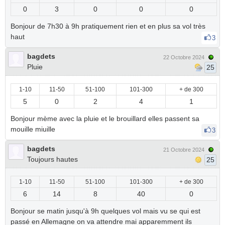
0
3
0
0
0
Bonjour de 7h30 à 9h pratiquement rien et en plus sa vol très
haut
3
bagdets
22 Octobre 2024
Pluie
25
1-10
11-50
51-100
101-300
+ de 300
5
0
2
4
1
Bonjour mème avec la pluie et le brouillard elles passent sa
mouille miuille
3
bagdets
21 Octobre 2024
Toujours hautes
25
1-10
11-50
51-100
101-300
+ de 300
6
14
8
40
0
Bonjour se matin jusqu'à 9h quelques vol mais vu se qui est
passé en Allemagne on va attendre mai apparemment ils