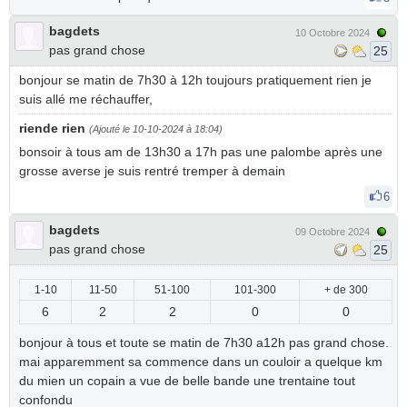
bagdets
10 Octobre 2024
pas grand chose
25
bonjour se matin de 7h30 à 12h toujours pratiquement rien je
suis allé me réchauffer,
riende rien
(Ajouté le 10-10-2024 à 18:04)
bonsoir à tous am de 13h30 a 17h pas une palombe après une
grosse averse je suis rentré tremper à demain
6
bagdets
09 Octobre 2024
pas grand chose
25
1-10
11-50
51-100
101-300
+ de 300
6
2
2
0
0
bonjour à tous et toute se matin de 7h30 a12h pas grand chose.
mai apparemment sa commence dans un couloir a quelque km
du mien un copain a vue de belle bande une trentaine tout
confondu