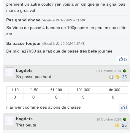
prennent un autre couloir j'en vois a un km que je ne signal pas
mai de gros vol
Pas grand chose
(Ajouté le 21-10-2024 à 11:59)
Sa Viens de passé 4 bandes de 100jespère un peut mieux cette
am
Sa passe toujour
(Ajouté le 21-10-2024 à 17:45)
De midi a17h30 sa a fait que de passé très belle journée
12
bagdets
03 Octobre 2024
Sa passe pas haut
25
1-10
11-50
51-100
101-300
+ de 300
0
0
0
9
0
Il arrivent comme des avions de chasse
1
bagdets
20 Octobre 2024
Très peute
25