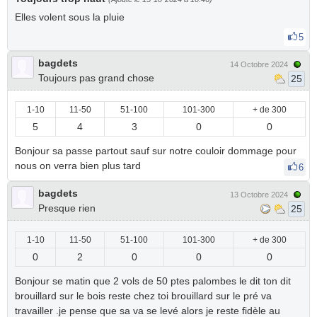
Elles volent sous la pluie
5
bagdets
14 Octobre 2024
Toujours pas grand chose
25
1-10
11-50
51-100
101-300
+ de 300
5
4
3
0
0
Bonjour sa passe partout sauf sur notre couloir dommage pour
nous on verra bien plus tard
6
bagdets
13 Octobre 2024
Presque rien
25
1-10
11-50
51-100
101-300
+ de 300
0
2
0
0
0
Bonjour se matin que 2 vols de 50 ptes palombes le dit ton dit
brouillard sur le bois reste chez toi brouillard sur le pré va
travailler .je pense que sa va se levé alors je reste fidèle au