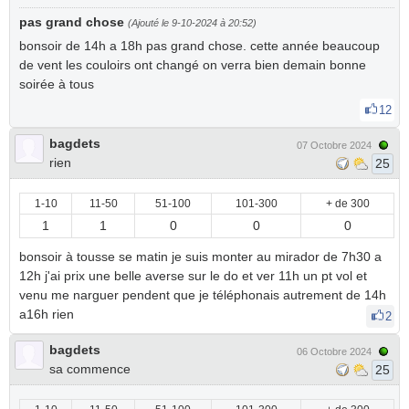
pas grand chose
(Ajouté le 9-10-2024 à 20:52)
bonsoir de 14h a 18h pas grand chose. cette année beaucoup
de vent les couloirs ont changé on verra bien demain bonne
soirée à tous
12
bagdets
07 Octobre 2024
rien
25
1-10
11-50
51-100
101-300
+ de 300
1
1
0
0
0
bonsoir à tousse se matin je suis monter au mirador de 7h30 a
12h j'ai prix une belle averse sur le do et ver 11h un pt vol et
venu me narguer pendent que je téléphonais autrement de 14h
a16h rien
2
bagdets
06 Octobre 2024
sa commence
25