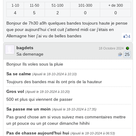
1-10
11-50
51-100
101-300
+ de 300
4
5
2
0
0
Bonjour de 7h30 a9h quelques bandes toujours haute je pense
que pour aujourd'hui c'est cuit j'attend midi car j'étais en
Allemagne hier j'ai vu de belles bandes
4
bagdets
18 Octobre 2024
Sa demenage
25
Bonjour Ils voles sous la pluie
Sa se calme
(Ajouté le 18-10-2024 à 10:10)
Toujours des bandes mai ils ont pris de la hauteur
Gros vol
(Ajouté le 18-10-2024 à 10:20)
500 et plus qui viennent de passer
Sa passe me un moin
(Ajouté le 18-10-2024 à 17:35)
Pas grand chose am si vous suivez mes commentaires mettre
un pt pouce ou un pt coeur dimanche hihihi
Pas de chasse aujourd'hui hui
(Ajouté le 18-10-2024 à 06:53)