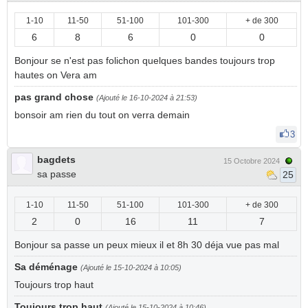
1-10
11-50
51-100
101-300
+ de 300
6
8
6
0
0
Bonjour se n'est pas folichon quelques bandes toujours trop
hautes on Vera am
pas grand chose
(Ajouté le 16-10-2024 à 21:53)
bonsoir am rien du tout on verra demain
3
bagdets
15 Octobre 2024
sa passe
25
1-10
11-50
51-100
101-300
+ de 300
2
0
16
11
7
Bonjour sa passe un peux mieux il et 8h 30 déja vue pas mal
Sa déménage
(Ajouté le 15-10-2024 à 10:05)
Toujours trop haut
Toujours trop haut
(Ajouté le 15-10-2024 à 10:46)