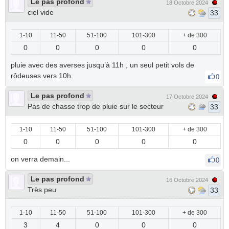
Le pas profond
18 Octobre 2024
ciel vide
33
1-10
11-50
51-100
101-300
+ de 300
0
0
0
0
0
pluie avec des averses jusqu’à 11h , un seul petit vols de
rôdeuses vers 10h.
0
Le pas profond
17 Octobre 2024
Pas de chasse trop de pluie sur le secteur
33
1-10
11-50
51-100
101-300
+ de 300
0
0
0
0
0
on verra demain...
0
Le pas profond
16 Octobre 2024
Très peu
33
1-10
11-50
51-100
101-300
+ de 300
3
4
0
0
0