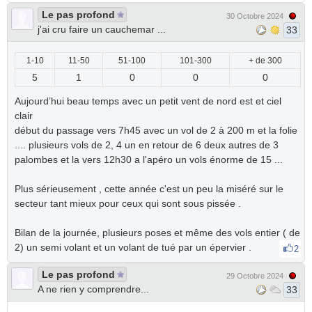
Le pas profond
30 Octobre 2024
j'ai cru faire un cauchemar ...
33
1-10
11-50
51-100
101-300
+ de 300
5
1
0
0
0
Aujourd’hui beau temps avec un petit vent de nord est et ciel
clair
début du passage vers 7h45 avec un vol de 2 à 200 m et la folie
.... plusieurs vols de 2, 4 un en retour de 6 deux autres de 3
palombes et la vers 12h30 a l'apéro un vols énorme de 15 ...
Plus sérieusement , cette année c'est un peu la miséré sur le
secteur tant mieux pour ceux qui sont sous pissée .
Bilan de la journée, plusieurs poses et même des vols entier ( de
2) un semi volant et un volant de tué par un épervier .
2
Le pas profond
29 Octobre 2024
A ne rien y comprendre...
33