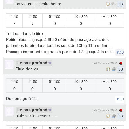
on y a cru..1 petite heure
33
1-10
11-50
51-100
101-300
+ de 300
7
7
0
0
0
Tout est dans le titre ,
Petite pluie fini jusqu’à 8h30 début de passage avec des
palombes haute dans tout les sens de 10h a 11 h et fini ...
Passage important de grues à partir de 17h jusqu’à la nuit .
0
Le pas profond
26 Octobre 2024
Pluie rien vu
33
1-10
11-50
51-100
101-300
+ de 300
0
0
0
0
0
Démontage à 11h
0
Le pas profond
25 Octobre 2024
pluie sur le secteur ....
33
1-10
11-50
51-100
101-300
+ de 300