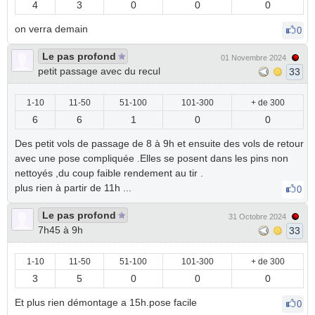
4
3
0
0
0
on verra demain
0
Le pas profond
01 Novembre 2024
petit passage avec du recul
33
1-10
11-50
51-100
101-300
+ de 300
6
6
1
0
0
Des petit vols de passage de 8 à 9h et ensuite des vols de retour
avec une pose compliquée .Elles se posent dans les pins non
nettoyés ,du coup faible rendement au tir .
plus rien à partir de 11h ...
0
Le pas profond
31 Octobre 2024
7h45 à 9h
33
1-10
11-50
51-100
101-300
+ de 300
3
5
0
0
0
Et plus rien démontage a 15h.pose facile
0