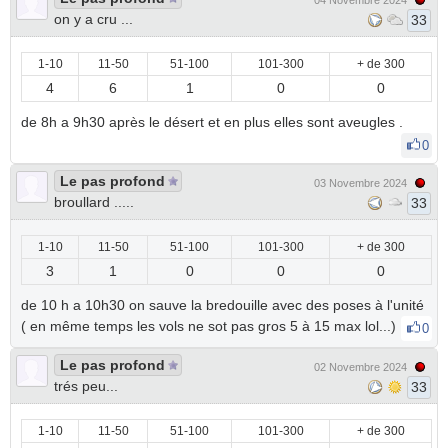
04 Novembre 2024
on y a cru ...
33
1-10
11-50
51-100
101-300
+ de 300
4
6
1
0
0
de 8h a 9h30 après le désert et en plus elles sont aveugles .
0
Le pas profond
03 Novembre 2024
broullard .....
33
1-10
11-50
51-100
101-300
+ de 300
3
1
0
0
0
de 10 h a 10h30 on sauve la bredouille avec des poses à l'unité
( en même temps les vols ne sot pas gros 5 à 15 max lol...)
0
Le pas profond
02 Novembre 2024
trés peu...
33
1-10
11-50
51-100
101-300
+ de 300