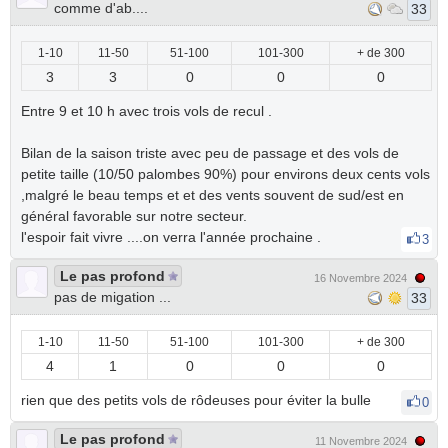
comme d'ab....
33
1-10
11-50
51-100
101-300
+ de 300
3
3
0
0
0
Entre 9 et 10 h avec trois vols de recul .
Bilan de la saison triste avec peu de passage et des vols de
petite taille (10/50 palombes 90%) pour environs deux cents vols
,malgré le beau temps et et des vents souvent de sud/est en
général favorable sur notre secteur.
l'espoir fait vivre ....on verra l'année prochaine .
3
Le pas profond
16 Novembre 2024
pas de migation ...
33
1-10
11-50
51-100
101-300
+ de 300
4
1
0
0
0
rien que des petits vols de rôdeuses pour éviter la bulle
0
Le pas profond
11 Novembre 2024