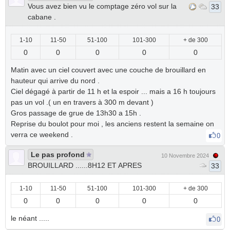
Vous avez bien vu le comptage zéro vol sur la
33
cabane .
1-10
11-50
51-100
101-300
+ de 300
0
0
0
0
0
Matin avec un ciel couvert avec une couche de brouillard en
hauteur qui arrive du nord .
Ciel dégagé à partir de 11 h et la espoir ... mais a 16 h toujours
pas un vol .( un en travers à 300 m devant )
Gros passage de grue de 13h30 a 15h .
Reprise du boulot pour moi , les anciens restent la semaine on
verra ce weekend .
0
Le pas profond
10 Novembre 2024
BROUILLARD ......8H12 ET APRES
33
1-10
11-50
51-100
101-300
+ de 300
0
0
0
0
0
le néant .....
0