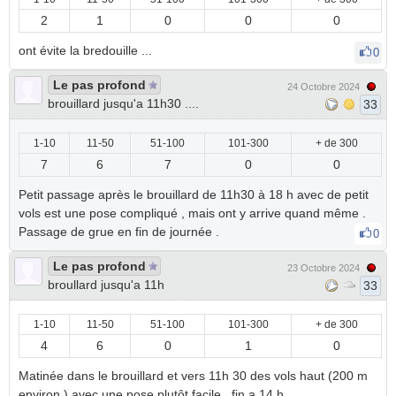
2
1
0
0
0
ont évite la bredouille ...
0
Le pas profond
24 Octobre 2024
brouillard jusqu'a 11h30 ....
33
1-10
11-50
51-100
101-300
+ de 300
7
6
7
0
0
Petit passage après le brouillard de 11h30 à 18 h avec de petit
vols est une pose compliqué , mais ont y arrive quand même .
Passage de grue en fin de journée .
0
Le pas profond
23 Octobre 2024
broullard jusqu'a 11h
33
1-10
11-50
51-100
101-300
+ de 300
4
6
0
1
0
Matinée dans le brouillard et vers 11h 30 des vols haut (200 m
environ ) avec une pose plutôt facile , fin a 14 h .