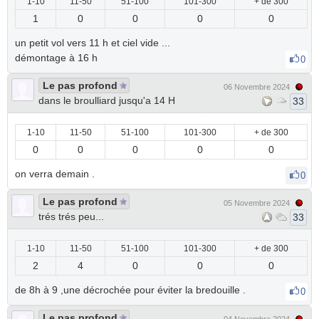
1-10
11-50
51-100
101-300
+ de 300
1
0
0
0
0
un petit vol vers 11 h et ciel vide ...
démontage à 16 h
0
Le pas profond
06 Novembre 2024
dans le broulliard jusqu'a 14 H
33
1-10
11-50
51-100
101-300
+ de 300
0
0
0
0
0
on verra demain .
0
Le pas profond
05 Novembre 2024
trés trés peu...
33
1-10
11-50
51-100
101-300
+ de 300
2
4
0
0
0
de 8h à 9 ,une décrochée pour éviter la bredouille .
0
Le pas profond