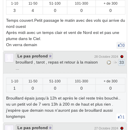
1-10
11-50
51-100
101-300
+ de 300
3
4
0
0
0
Temps couvert.Petit passage le matin avec des vols qui arrive du
nord ouest
Après midi avec un temps clair et vent de Nord est et pas une
plume dans le Ciel.
On verra demain
0
Le pas profond
28 Octobre 2024
brouillard , tarot , repas et retour à la maison
33
...
1-10
11-50
51-100
101-300
+ de 300
1
0
0
0
0
Brouillard épais jusqu’à 12h et après le ciel reste très bouché..
vu un petit vol de 7 vers 13h à 200 m de haut et plus rien .
j’espère que demain nous n'auront pas de brouillard aussi
longtemps
1
Le pas profond
27 Octobre 2024