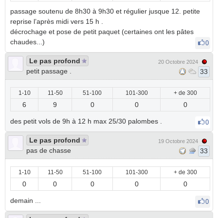
passage soutenu de 8h30 à 9h30 et régulier jusque 12. petite
reprise l’après midi vers 15 h .
décrochage et pose de petit paquet (certaines ont les pâtes
chaudes...)
0
Le pas profond
20 Octobre 2024
petit passage .
33
1-10
11-50
51-100
101-300
+ de 300
6
9
0
0
0
des petit vols de 9h à 12 h max 25/30 palombes .
0
Le pas profond
19 Octobre 2024
pas de chasse
33
1-10
11-50
51-100
101-300
+ de 300
0
0
0
0
0
demain ...
0