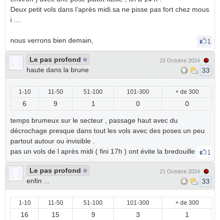
Deux petit vols dans l’après midi.sa ne pisse pas fort chez mous
i ....
nous verrons bien demain,
1
Le pas profond
22 Octobre 2024
haute dans la brune
33
1-10
11-50
51-100
101-300
+ de 300
6
9
1
0
0
temps brumeux sur le secteur , passage haut avec du
décrochage presque dans tout les vols avec des poses un peu
partout autour ou invisible .
pas un vols de l après midi ( fini 17h ) ont évite la bredouille
1
Le pas profond
21 Octobre 2024
enfin ...
33
1-10
11-50
51-100
101-300
+ de 300
16
15
9
3
1