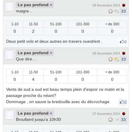
Le pas profond
09 Novembre 2024
maigre...
33
1-10
11-50
51-100
101-300
+ de 300
0
2
0
0
0
Deux petit vols et deux autres en travers ouest/est .
0
Le pas profond
08 Novembre 2024
Que dire....
33
1-10
11-50
51-100
101-300
+ de 300
0
4
0
0
0
Vents de sud a sud est beau temps plein d'espoir ce matin et la
passage proche du néant?
Dommage , on sauve la bredouille avec du décrochage.
0
Le pas profond
07 Novembre 2024
Broullaird jusqu'a 10h30
33