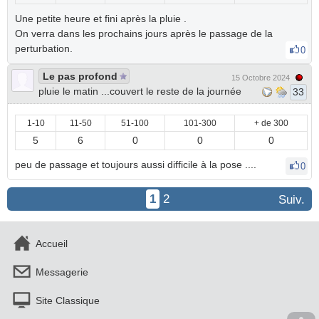
Une petite heure et fini après la pluie .
On verra dans les prochains jours après le passage de la
perturbation.
0
Le pas profond
15 Octobre 2024
pluie le matin ...couvert le reste de la journée
33
1-10
11-50
51-100
101-300
+ de 300
5
6
0
0
0
peu de passage et toujours aussi difficile à la pose ....
0
1
2
Suiv.
Accueil
Messagerie
Site Classique