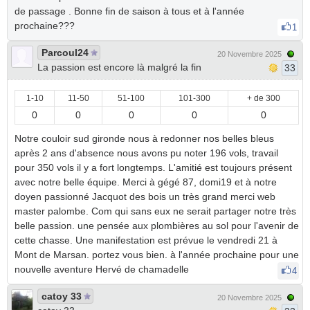
de passage . Bonne fin de saison à tous et à l'année
prochaine???
1
Parcoul24
20 Novembre 2025
La passion est encore là malgré la fin
33
1-10
11-50
51-100
101-300
+ de 300
0
0
0
0
0
Notre couloir sud gironde nous à redonner nos belles bleus
après 2 ans d'absence nous avons pu noter 196 vols, travail
pour 350 vols il y a fort longtemps. L'amitié est toujours présent
avec notre belle équipe. Merci à gégé 87, domi19 et à notre
doyen passionné Jacquot des bois un très grand merci web
master palombe. Com qui sans eux ne serait partager notre très
belle passion. une pensée aux plombières au sol pour l'avenir de
cette chasse. Une manifestation est prévue le vendredi 21 à
Mont de Marsan. portez vous bien. à l'année prochaine pour une
nouvelle aventure Hervé de chamadelle
4
catoy 33
20 Novembre 2025