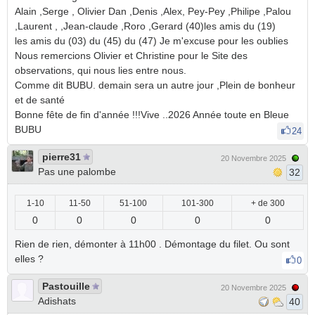
Alain ,Serge , Olivier Dan ,Denis ,Alex, Pey-Pey ,Philipe ,Palou
,Laurent , ,Jean-claude ,Roro ,Gerard (40)les amis du (19)
les amis du (03) du (45) du (47) Je m'excuse pour les oublies
Nous remercions Olivier et Christine pour le Site des
observations, qui nous lies entre nous.
Comme dit BUBU. demain sera un autre jour ,Plein de bonheur
et de santé
Bonne fête de fin d'année !!!Vive ..2026 Année toute en Bleue
BUBU
24
pierre31
20 Novembre 2025
Pas une palombe
32
1-10
11-50
51-100
101-300
+ de 300
0
0
0
0
0
Rien de rien, démonter à 11h00 . Démontage du filet. Ou sont
elles ?
0
Pastouille
20 Novembre 2025
Adishats
40