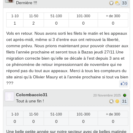
Dernière !!!
33
1-10
11-50
51-100
101-300
+ de 300
1
2
0
0
0
Vols en retour. Nous avons sorti les filets le matin et les appeaux
cet après-midi, même si 3 d’entre eux ont retrouvé la liberté,
comme prévu. Nous prions maintenant pour pouvoir chasser aux
filets l’année prochaine et seront tous à Bazas jeudi 27/11.Une
migration correcte bien qu’elle se décale à l’est depuis 3 ans et
ce phénomène de retour impressionnant de novembre qui ne
répond pas du tout aux appeaux. Merci à tous les compteurs du
site ainsi qu’à Olivier Maury et à l’année prochaine si tout va bien
???
9
Colombaccio31
20 Novembre 2025
Tout à une fin !
31
1-10
11-50
51-100
101-300
+ de 300
0
0
0
0
0
Une belle petite année sur notre secteur avec de belles matinée