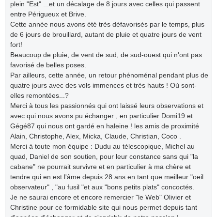
plein "Est" ...et un décalage de 8 jours avec celles qui passent
entre Périgueux et Brive.
Cette année nous avons été très défavorisés par le temps, plus
de 6 jours de brouillard, autant de pluie et quatre jours de vent
fort!
Beaucoup de pluie, de vent de sud, de sud-ouest qui n'ont pas
favorisé de belles poses.
Par ailleurs, cette année, un retour phénoménal pendant plus de
quatre jours avec des vols immences et très hauts ! Où sont-
elles remontées...?
Merci à tous les passionnés qui ont laissé leurs observations et
avec qui nous avons pu échanger , en particulier Domi19 et
Gégé87 qui nous ont gardé en haleine ! les amis de proximité
Alain, Christophe, Alex, Micka, Claude, Christian, Coco .
Merci à toute mon équipe : Dudu au télescopique, Michel au
quad, Daniel de son soutien, pour leur constance sans qui "la
cabane" ne pourrait survivre et en particulier à ma chère et
tendre qui en est l'âme depuis 28 ans en tant que meilleur "oeil
observateur" , "au fusil "et aux "bons petits plats" concoctés.
Je ne saurai encore et encore remercier "le Web" Olivier et
Christine pour ce formidable site qui nous permet depuis tant