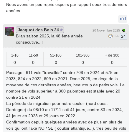
Nous avons un peu repris espoirs par rapport deux trois derniers
années
1
Jacquot des Bois 24
20 Novembre 2025
Bilan saison 2025, la 48 ème année
24
consécutive...!
1-10
11-50
51-100
101-300
+ de 300
0
0
0
0
0
Passage : 611 vols "travaillés" contre 708 en 2024 et 575 en
2023, 824 en 2022, 609 en 2021. Donc 2025, en deça de la
moyenne de ces dernières années, beaucoup de petits vols. Le
nombre de vols supèrieur à 300 palombes est stable avec 20
contre 21 en 2024.
La période de migration pour notre couloir (nord ouest
Dordogne) du 08/10 au 17/11 soit 41 jours, contre 33 en 2024,
41 jours en 2023 et 29 jours en 2022.
Confirmation depuis quelques années avec de plus en plus de
vols qui ont l'axe NO / SE ( couloir atlantique...), très peu de vols