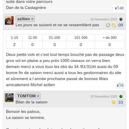
suite dans votre parcours
Dan de la Castagnère
48
azilien
20 Novembre 2025
Les jours se suivent et ne se ressemblent pas
09
1-10
11-50
51-100
101-300
+ de 300
2
0
0
0
0
Deux petits vols et c'est tout temps bouché pas de passage deux
gros vol en plaine a peu près 1000 oiseaux on verra bien
demain merci a vous tous les obs du 34 /81/31/ét aussi du 09
bonne fin de saison merci aussi a tous les gestionnaires du site
et sûrement a l année prochaine passé de bonnes fêtes
amicalement Michel azilien
6
TOMTOM
20 Novembre 2025
Bilan de la saison
33
Bonsoir les palous,
La saison se termine,