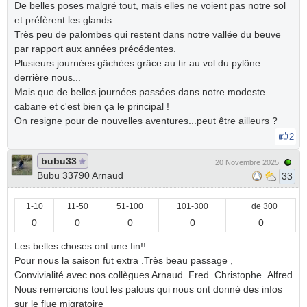
De belles poses malgré tout, mais elles ne voient pas notre sol
et préfèrent les glands.
Très peu de palombes qui restent dans notre vallée du beuve
par rapport aux années précédentes.
Plusieurs journées gâchées grâce au tir au vol du pylône
derrière nous...
Mais que de belles journées passées dans notre modeste
cabane et c'est bien ça le principal !
On resigne pour de nouvelles aventures...peut être ailleurs ?
2
bubu33
20 Novembre 2025
Bubu 33790 Arnaud
33
1-10
11-50
51-100
101-300
+ de 300
0
0
0
0
0
Les belles choses ont une fin!!
Pour nous la saison fut extra .Très beau passage ,
Convivialité avec nos collègues Arnaud. Fred .Christophe .Alfred.
Nous remercions tout les palous qui nous ont donné des infos
sur le flue migratoire