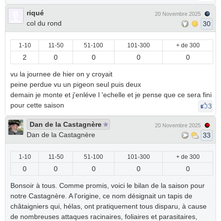
riqué
20 Novembre 2025
col du rond
30
1-10
11-50
51-100
101-300
+ de 300
2
0
0
0
0
vu la journee de hier on y croyait
peine perdue vu un pigeon seul puis deux
demain je monte et j'enléve l 'echelle et je pense que ce sera fini
pour cette saison
3
Dan de la Castagnère
20 Novembre 2025
Dan de la Castagnère
33
1-10
11-50
51-100
101-300
+ de 300
0
0
0
0
0
Bonsoir à tous. Comme promis, voici le bilan de la saison pour
notre Castagnère. A l'origine, ce nom désignait un tapis de
châtaigniers qui, hélas, ont pratiquement tous disparu, à cause
de nombreuses attaques racinaires, foliaires et parasitaires,