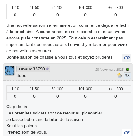
1-10
11-50
51-100
101-300
+ de 300
0
0
0
0
0
Une nouvelle saison se termine et on commence déjà à réfléchir
à la prochaine. Aucune année ne se ressemble et nous avons
encore pu le constater en 2025. Tout cela n est vraiment pas
important tant que nous aurons l envie d y retourner pour vivre
de nouvelles aventures.
Bonne saison de chasse à vous tous et soyez prudents.
3
arnaud33790
20 Novembre 2025
Bubu
33
1-10
11-50
51-100
101-300
+ de 300
0
0
0
0
0
Clap de fin.
Les premiers soldats sont de retour au pigeonnier.
Je laisse bubu faire le bilan de la saison .
Salut les palous.
Prenez sont de vous.
9