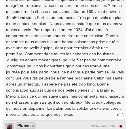
malgré notre bienveillance et encore.. merci nos écolos ? En ce
qui concerne la chasse nous avons attaqué 160 vols d environ
40 a50 individus Parfois un peu moins. Très peu de vols de plus
d’une centaine et plus . Nous avons constaté que nous avons vu
moins de vols. Par rapport a l année 2024. J’ai du mal à
comprendre cette saison pour en tirer une conclusion. Dans le
ensemble nous avons fait une bonne saisonsans prise de tête
avec une nouvelle équipe, dont pour certains c’était une
première. Comment dans toutes les cabanes des boulettes
.quelques ennuis mécaniques .pour le filet pas de commentaire
.dommage pour nos bigourdans qui n’ont pas trouvé une
journée pour être parmi nous, ce n’est que partie remise. Je vais
conclure vous dis peut-être a l’année prochaine Celon ma santé
après un infarctus. J espère ne pas été trop long. Bonne
continuation aux assidus de nos belles bleues jcl la branne.
Merci a tous ce qui me suive dans mes commentaires.chasseurs
non chasseurs ,je sais qu’il son nombreux. Merci aux collègues
qui nous on dépanner En palombes la solidarité existe encore .
merci a l équipe ainsi que nos invités
5
Plumet
20 Novembre 2025