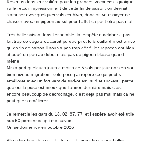
Revenus dans leur volière pour les grandes vacances...quoique
vu le retour impressionnant de cette fin de saison, on devrait
s'amuser avec quelques vols cet hiver, donc on va essayer de
chasser avec un pigeon au sol pour l affut ca peut être pas mal
Très belle saison dans l ensemble, la tempête d octobre a pas
fait trop de dégâts ca aurait pu être pire, le brouillard n est arrivé
qu en fin de saison il nous a pas trop gêné, les rapaces ont bien
attaqué un peu au début mais pas de pigeon blessé quand
même
Mis a part quelques jours a moins de 5 vols par jour on s en sort
bien niveau migration...côté pose j ai repéré ce qui peut s
améliorer avec un fort vent de sud-ouest, sud et sud-est...parce
que oui la pose est mieux que l annee dernière mais c est
encore beaucoup de décrochage, c est déjà pas mal mais ca ne
peut que s améliorer
Je remercie les gars du 18, 02, 87, 77, et j espère avoir été utile
aux 50 personnes qui me suivent
On se donne rdv en octobre 2026
Allez direction chasse à l affut et a l approche de nos belles