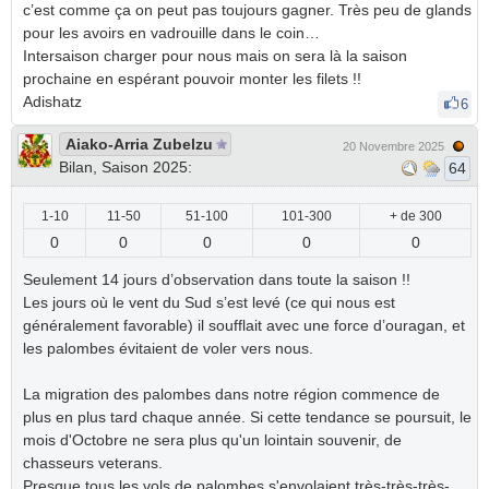
c’est comme ça on peut pas toujours gagner. Très peu de glands
pour les avoirs en vadrouille dans le coin…
Intersaison charger pour nous mais on sera là la saison
prochaine en espérant pouvoir monter les filets !!
Adishatz
6
Aiako-Arria Zubelzu
20 Novembre 2025
Bilan, Saison 2025:
64
1-10
11-50
51-100
101-300
+ de 300
0
0
0
0
0
Seulement 14 jours d’observation dans toute la saison !!
Les jours où le vent du Sud s’est levé (ce qui nous est
généralement favorable) il soufflait avec une force d’ouragan, et
les palombes évitaient de voler vers nous.
La migration des palombes dans notre région commence de
plus en plus tard chaque année. Si cette tendance se poursuit, le
mois d'Octobre ne sera plus qu'un lointain souvenir, de
chasseurs veterans.
Presque tous les vols de palombes s'envolaient très-très-très-