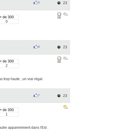
5
23
+ de 300
SE
0
8
23
+ de 300
SE
2
s trop haute , un vrai régal .
7
23
+ de 300
1
'autre apparemment dans l'Est .