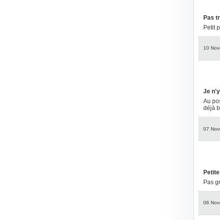
Pas t
Petit 
10 Nov
Je n'
Au pos
déjà b
07 Nov
Petit
Pas gr
06 Nov