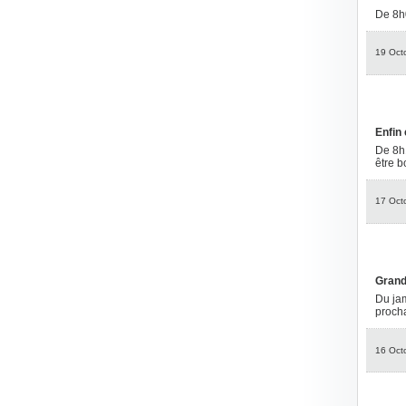
De 8h0
19 Oct
Enfin 
De 8h1
être 
17 Oct
Grand
Du jam
procha
16 Oct