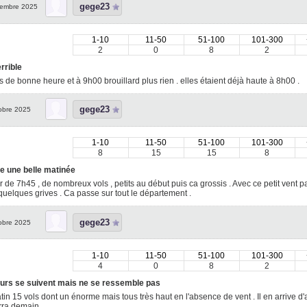
gege23
embre 2025
1-10
11-50
51-100
101-300
2
0
8
2
rrible
s de bonne heure et à 9h00 brouillard plus rien . elles étaient déjà haute à 8h00 .
gege23
obre 2025
1-10
11-50
51-100
101-300
8
15
15
8
e une belle matinée
ir de 7h45 , de nombreux vols , petits au début puis ca grossis . Avec ce petit vent pa
quelques grives . Ca passe sur tout le département .
gege23
obre 2025
1-10
11-50
51-100
101-300
4
0
8
2
ours se suivent mais ne se ressemble pas
in 15 vols dont un énorme mais tous très haut en l'absence de vent . Il en arrive d
rra demain