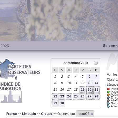
Se conn
 2025
Septembre 2025
L
M
M
J
V
S
D
Voir le
1
2
3
4
5
6
7
Observa
8
9
10
11
12
13
14
Légende 
Palom
15
16
17
18
19
20
21
Palom
Pylôn
22
23
24
25
26
27
28
En co
A l'aff
29
30
Non 
Autres
France
>>
Limousin
>>
Creuse
>> Observateur
gege23