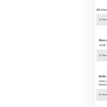
24
obser
13 Nov
Rien d
Juste 3
12 Nov
Belle
Avec u
beauco
11 Nov