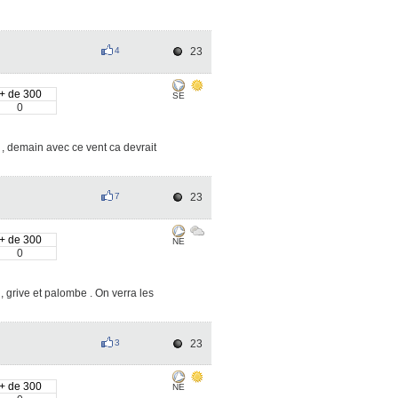
l
4
23
+ de 300
SE
0
 , demain avec ce vent ca devrait
7
23
+ de 300
NE
0
, grive et palombe . On verra les
3
23
+ de 300
NE