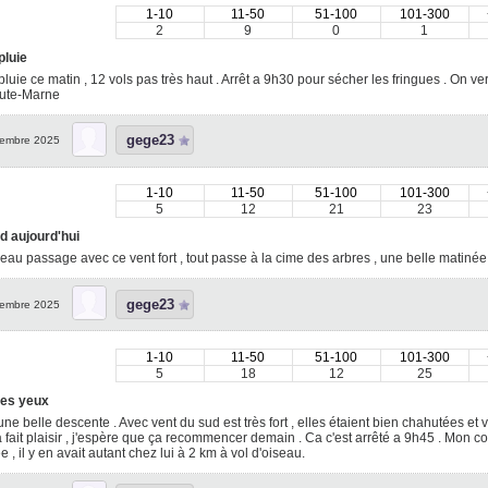
1-10
11-50
51-100
101-300
2
9
0
1
pluie
pluie ce matin , 12 vols pas très haut . Arrêt a 9h30 pour sécher les fringues . On ve
ute-Marne
gege23
embre 2025
1-10
11-50
51-100
101-300
5
12
21
23
d aujourd'hui
eau passage avec ce vent fort , tout passe à la cime des arbres , une belle matiné
gege23
embre 2025
1-10
11-50
51-100
101-300
5
18
12
25
les yeux
une belle descente . Avec vent du sud est très fort , elles étaient bien chahutées et
a fait plaisir , j'espère que ça recommencer demain . Ca c'est arrêté a 9h45 . Mon 
e , il y en avait autant chez lui à 2 km à vol d'oiseau.