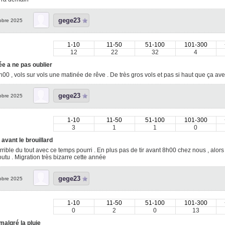
gege23
obre 2025
1-10
11-50
51-100
101-300
12
22
32
4
e a ne pas oublier
00 , vols sur vols une matinée de rêve . De très gros vols et pas si haut que ça av
gege23
obre 2025
1-10
11-50
51-100
101-300
3
1
1
0
 avant le brouillard
rrible du tout avec ce temps pourri . En plus pas de tir avant 8h00 chez nous , alo
foutu . Migration très bizarre cette année
gege23
obre 2025
1-10
11-50
51-100
101-300
0
2
0
13
malgré la pluie