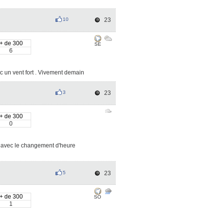
10
23
+ de 300
SE
6
ec un vent fort . Vivement demain
3
23
+ de 300
0
rs avec le changement d'heure
5
23
+ de 300
SO
1