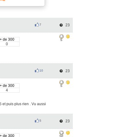
7
23
+ de 300
S
0
10
23
+ de 300
S
4
et puis plus rien . Vu aussi
5
23
+ de 300
SE