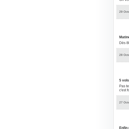
29 Oct
Matiné
Dès 8h
28 Oct
5 vols
Pas te
c'est 
27 Oct
Enfin 