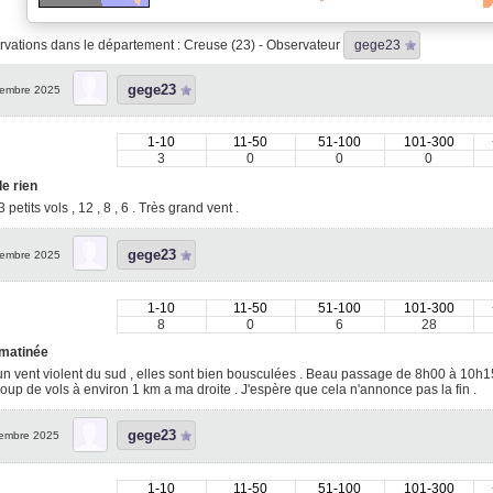
vations dans le département : Creuse (23) - Observateur
gege23
gege23
embre 2025
1-10
11-50
51-100
101-300
3
0
0
0
e rien
 petits vols , 12 , 8 , 6 . Très grand vent .
gege23
embre 2025
1-10
11-50
51-100
101-300
8
0
6
28
 matinée
n vent violent du sud , elles sont bien bousculées . Beau passage de 8h00 à 10h15 
up de vols à environ 1 km a ma droite . J'espère que cela n'annonce pas la fin .
gege23
embre 2025
1-10
11-50
51-100
101-300