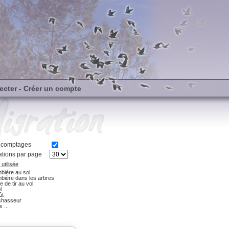
ecter
-
Créer un compte
s comptages
tions par page
utilisée
bière au sol
bière dans les arbres
e de tir au vol
l
ût
chasseur
 ...