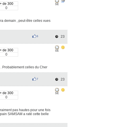
+ de 300
SE
0
rra demain , peut-être celles vues
6
23
+ de 300
SE
0
e . Probablement celles du Cher
7
23
+ de 300
SE
0
 vraiment pas hautes pour une fois
copain SAMSAM a raté cette belle