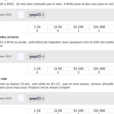
0 à 9h00 , 16 vols bien chahutés par le vent . A 9h00 pluie et plus rien dans le cie
gege23
obre 2025
1-10
11-50
51-100
101-300
6
9
1
2
elles arrivent
5 à 9h30 au poste , petit début de migration avec quelques vols et enfin des petits
bon
gege23
obre 2025
1-10
11-50
51-100
101-300
0
0
0
0
 vide
ais vu depuis 15 ans , une veille de St LUC , pas un seul oiseau , pinson, alouette 
ins jours mais pour l'instant c'est le désert complet
gege23
obre 2025
1-10
11-50
51-100
101-300