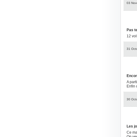
03 Nov
Pas te
12 vol
31 Oct
Encor
A part
Enfin 
30 Oct
Les j
Ce mat
On ve