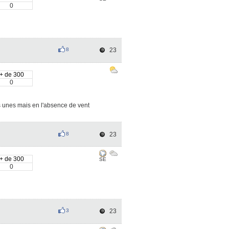
0
8
23
+ de 300
0
es unes mais en l'absence de vent
8
23
+ de 300
SE
0
3
23