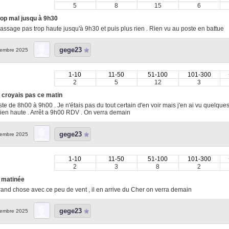
5
8
15
6
rop mal jusqu à 9h30
passage pas trop haute jusqu'à 9h30 et puis plus rien . Rien vu au poste en battue
gege23
embre 2025
1-10
11-50
51-100
101-300
2
5
12
3
y croyais pas ce matin
te de 8h00 à 9h00 . Je n'étais pas du tout certain d'en voir mais j'en ai vu quelqu
ien haute . Arrêt a 9h00 RDV . On verra demain
gege23
embre 2025
1-10
11-50
51-100
101-300
2
3
8
2
e matinée
and chose avec ce peu de vent , il en arrive du Cher on verra demain
gege23
embre 2025