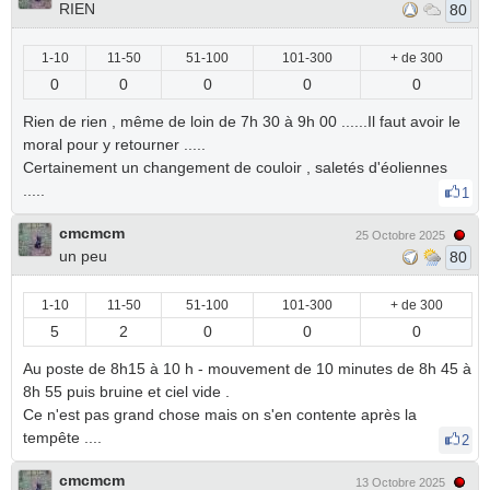
RIEN
80
1-10
11-50
51-100
101-300
+ de 300
0
0
0
0
0
Rien de rien , même de loin de 7h 30 à 9h 00 ......Il faut avoir le
moral pour y retourner .....
Certainement un changement de couloir , saletés d'éoliennes
.....
1
cmcmcm
25 Octobre 2025
un peu
80
1-10
11-50
51-100
101-300
+ de 300
5
2
0
0
0
Au poste de 8h15 à 10 h - mouvement de 10 minutes de 8h 45 à
8h 55 puis bruine et ciel vide .
Ce n'est pas grand chose mais on s'en contente après la
tempête ....
2
cmcmcm
13 Octobre 2025