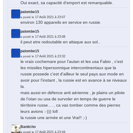
Oui exact, sa capacité d'emport est remarquable.
palombe15
17 Août 2021 à 23:07
a posté le
environ 130 appareils en service en russie.
palombe15
17 Août 2021 à 23:08
a posté le
il peut etre redoutable en attaque aux sol..
palombe15
17 Août 2021 à 23:32
a posté le
le vraix cochemare pour l'autan et les usa Fabio , c'est
les missiles hipersonnique intercontinentaux que la
russie possede c'est d'ailleur le seul pays aux mode en
avoir pour l'instant , la russie est en avance à se niveaux
la.
mais aussi en défence anti aérienne , je plains un pilote
de l'otan ou usa de survoler en temps de guerre le
térritoire russe.... , ca vas tomber comme des pierres
leurs avions :-))) loll .
la russie une armée et une Vrai!! ;-)
Banitcho
17 Août 2021 à 23:44
a posté le