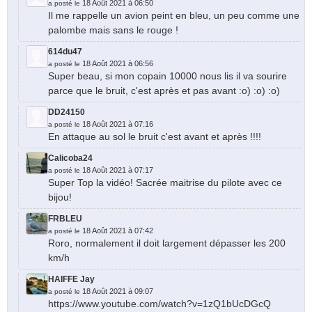
18 Août 2021 à 06:50
a posté le
Il me rappelle un avion peint en bleu, un peu comme une
palombe mais sans le rouge !
614du47
18 Août 2021 à 06:56
a posté le
Super beau, si mon copain 10000 nous lis il va sourire
parce que le bruit, c'est après et pas avant :o) :o) :o)
DD24150
18 Août 2021 à 07:16
a posté le
En attaque au sol le bruit c'est avant et après !!!!
Calicoba24
18 Août 2021 à 07:17
a posté le
Super Top la vidéo! Sacrée maitrise du pilote avec ce
bijou!
FRBLEU
18 Août 2021 à 07:42
a posté le
Roro, normalement il doit largement dépasser les 200
km/h
HAIFFE Jay
18 Août 2021 à 09:07
a posté le
https://www.youtube.com/watch?v=1zQ1bUcDGcQ