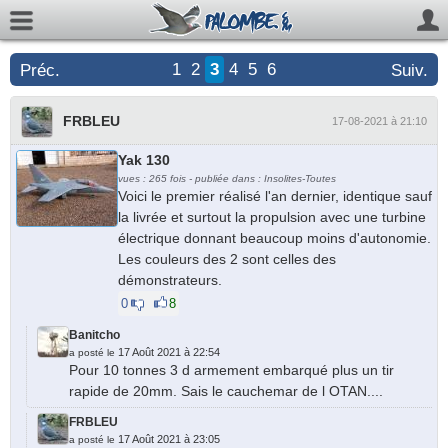
1
2
3
4
5
6
Préc.
Suiv.
FRBLEU
17-08-2021 à 21:10
Yak 130
vues : 265 fois - publiée dans : Insolites-Toutes
Voici le premier réalisé l'an dernier, identique sauf
la livrée et surtout la propulsion avec une turbine
électrique donnant beaucoup moins d'autonomie.
Les couleurs des 2 sont celles des
démonstrateurs.
0
8
Banitcho
17 Août 2021 à 22:54
a posté le
Pour 10 tonnes 3 d armement embarqué plus un tir
rapide de 20mm. Sais le cauchemar de l OTAN....
FRBLEU
17 Août 2021 à 23:05
a posté le