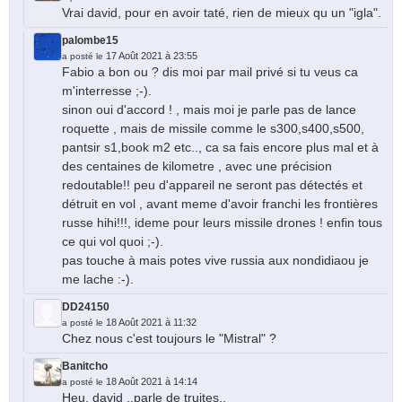
Vrai david, pour en avoir taté, rien de mieux qu un "igla".
palombe15
17 Août 2021 à 23:55
a posté le
Fabio a bon ou ? dis moi par mail privé si tu veus ca
m'interresse ;-).
sinon oui d'accord ! , mais moi je parle pas de lance
roquette , mais de missile comme le s300,s400,s500,
pantsir s1,book m2 etc.., ca sa fais encore plus mal et à
des centaines de kilometre , avec une précision
redoutable!! peu d'appareil ne seront pas détectés et
détruit en vol , avant meme d'avoir franchi les frontières
russe hihi!!!, ideme pour leurs missile drones ! enfin tous
ce qui vol quoi ;-).
pas touche à mais potes vive russia aux nondidiaou je
me lache :-).
DD24150
18 Août 2021 à 11:32
a posté le
Chez nous c'est toujours le "Mistral" ?
Banitcho
18 Août 2021 à 14:14
a posté le
Heu, david ..parle de truites..