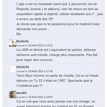
L igla s est un manpads (servi par 1 personne) sol air.
Rwanda, bosnie ( et ailleurs), rien de mieux en tant qu
acquisition rapide d objectif, cellule résistante aux t° , pas
d erreur au-delà des 30°.
Je doute pas que tu te passionne pour le matériel mais
demande moi avant...
Biz.
Banitcho
18 Août 2021 à 14:22
a posté le
Le s300 et dérivé est l equivalent du patriot, défense
aérienne anti missile, charge plus importante. Pas fait
pour taper des coucous.
DD24150
18 Août 2021 à 17:49
a posté le
Tiens Bani comme on parle de missile, j'ai vu un Hawk
détruire un Tu 22 c'était en 1987. Spectacle que je
n’oublierai pas !!!
peyo64
18 Août 2021 à 18:04
a posté le
Ca se voit que vous avez jamais vue nos mirage ,ou
super étendard marine au combat en 91 au Koweït