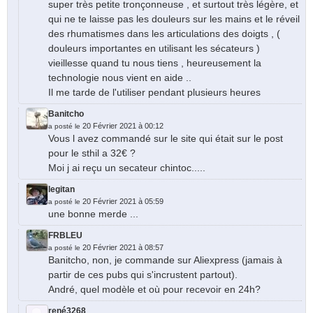
super très petite tronçonneuse , et surtout très légère, et
qui ne te laisse pas les douleurs sur les mains et le réveil
des rhumatismes dans les articulations des doigts , (
douleurs importantes en utilisant les sécateurs )
vieillesse quand tu nous tiens , heureusement la
technologie nous vient en aide ..
Il me tarde de l'utiliser pendant plusieurs heures
Banitcho
20 Février 2021 à 00:12
a posté le
Vous l avez commandé sur le site qui était sur le post
pour le sthil a 32€ ?
Moi j ai reçu un secateur chintoc.....
legitan
20 Février 2021 à 05:59
a posté le
une bonne merde ...
FRBLEU
20 Février 2021 à 08:57
a posté le
Banitcho, non, je commande sur Aliexpress (jamais à
partir de ces pubs qui s'incrustent partout).
André, quel modèle et où pour recevoir en 24h?
rené3268