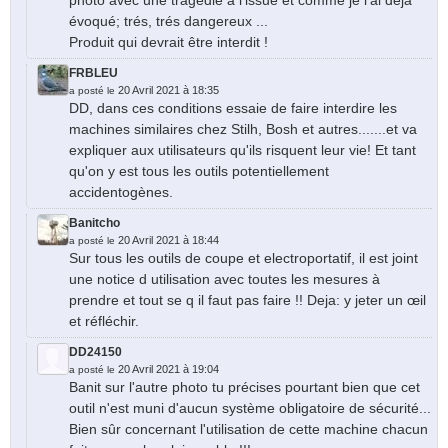
photo avec une tragédie à l'issue et comme je l'ai déjà
évoqué; trés, trés dangereux ...
Produit qui devrait être interdit !
FRBLEU
20 Avril 2021 à 18:35
a posté le
DD, dans ces conditions essaie de faire interdire les
machines similaires chez Stilh, Bosh et autres.......et va
expliquer aux utilisateurs qu'ils risquent leur vie! Et tant
qu'on y est tous les outils potentiellement
accidentogènes.
Banitcho
20 Avril 2021 à 18:44
a posté le
Sur tous les outils de coupe et electroportatif, il est joint
une notice d utilisation avec toutes les mesures à
prendre et tout se q il faut pas faire !! Deja: y jeter un œil
et réfléchir.
DD24150
20 Avril 2021 à 19:04
a posté le
Banit sur l'autre photo tu précises pourtant bien que cet
outil n'est muni d'aucun système obligatoire de sécurité...
Bien sûr concernant l'utilisation de cette machine chacun