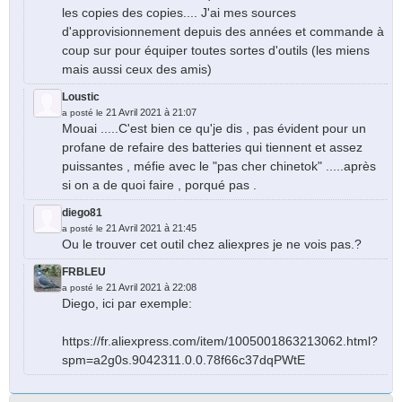
les copies des copies.... J'ai mes sources
d'approvisionnement depuis des années et commande à
coup sur pour équiper toutes sortes d'outils (les miens
mais aussi ceux des amis)
Loustic
21 Avril 2021 à 21:07
a posté le
Mouai .....C'est bien ce qu'je dis , pas évident pour un
profane de refaire des batteries qui tiennent et assez
puissantes , méfie avec le "pas cher chinetok" .....après
si on a de quoi faire , porqué pas .
diego81
21 Avril 2021 à 21:45
a posté le
Ou le trouver cet outil chez aliexpres je ne vois pas.?
FRBLEU
21 Avril 2021 à 22:08
a posté le
Diego, ici par exemple:
https://fr.aliexpress.com/item/1005001863213062.html?
spm=a2g0s.9042311.0.0.78f66c37dqPWtE