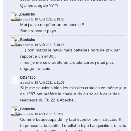
Qui les a egale ????
Banitcho
18 Août 2021 à 19:06
a posté le
Moi j ai vu en péter un en bosnie !!
Sans rancune peyo...
Banitcho
18 Août 2021 à 19:15
a posté le
....( bon matos le hawk mais batteries hors de prix par
rapport à un s400).
...moi je me suis arrêté au crotale après j etait plus
engagé francais.
DD24150
18 Août 2021 à 21:05
a posté le
Si je me souviens bien les missiles crotales ce même jour
de 1987 ont préféré la chaleur du du soleil à celle des
réacteurs du Tu 22 à Abéché .
Banitcho
18 Août 2021 à 23:00
a posté le
Comme beaucoups dd , y faut écouter ton instructeur!!!,
tu pousse la bossette, l oreillette bipe l acquisition, et si tu