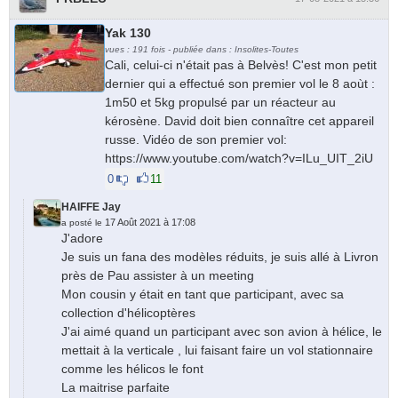
Yak 130
vues : 191 fois - publiée dans : Insolites-Toutes
Cali, celui-ci n'était pas à Belvès! C'est mon petit
dernier qui a effectué son premier vol le 8 aoùt :
1m50 et 5kg propulsé par un réacteur au
kérosène. David doit bien connaître cet appareil
russe. Vidéo de son premier vol:
https://www.youtube.com/watch?v=ILu_UIT_2iU
0
11
HAIFFE Jay
17 Août 2021 à 17:08
a posté le
J'adore
Je suis un fana des modèles réduits, je suis allé à Livron
près de Pau assister à un meeting
Mon cousin y était en tant que participant, avec sa
collection d'hélicoptères
J'ai aimé quand un participant avec son avion à hélice, le
mettait à la verticale , lui faisant faire un vol stationnaire
comme les hélicos le font
La maitrise parfaite