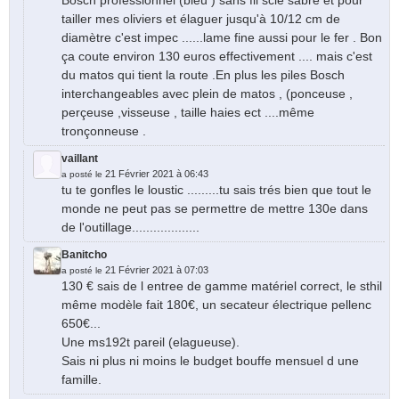
Bosch professionnel (bleu ) sans fil scie sabre et pour
tailler mes oliviers et élaguer jusqu'à 10/12 cm de
diamètre c'est impec ......lame fine aussi pour le fer . Bon
ça coute environ 130 euros effectivement .... mais c'est
du matos qui tient la route .En plus les piles Bosch
interchangeables avec plein de matos , (ponceuse ,
perçeuse ,visseuse , taille haies ect ....même
tronçonneuse .
vaillant
21 Février 2021 à 06:43
a posté le
tu te gonfles le loustic .........tu sais trés bien que tout le
monde ne peut pas se permettre de mettre 130e dans
de l'outillage...................
Banitcho
21 Février 2021 à 07:03
a posté le
130 € sais de l entree de gamme matériel correct, le sthil
même modèle fait 180€, un secateur électrique pellenc
650€...
Une ms192t pareil (elagueuse).
Sais ni plus ni moins le budget bouffe mensuel d une
famille.