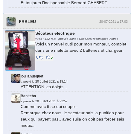
Et toujours l'indispensable Bernard CHABERT
FRBLEU
20-07-2021 à 17:03
Sécateur électrique
vues : 482 fois - publiée dans : Cabanes/Techniques-Autres
Voici un nouvel outil pour mon monteur, complet
dans une malette avec 2 batteries et chargeur.
0
5
lou lanusquet
20 Juillet 2021 à 19:14
a posté le
ATTENTION les doigts...
Banitcho
20 Juillet 2021 à 22:57
a posté le
Comme avec tt se qui coupe...
Remarque chez nous, le secateur sais la punition pour
seux qui payent pas.. avec suila on doit pas forcer sais
mieux...