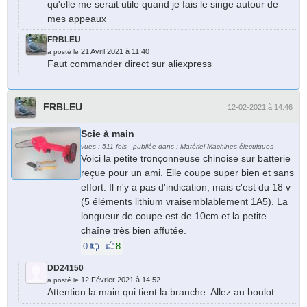
qu'elle me serait utile quand je fais le singe autour de
mes appeaux
FRBLEU
21 Avril 2021 à 11:40
a posté le
Faut commander direct sur aliexpress
FRBLEU
12-02-2021 à 14:46
Scie à main
vues : 511 fois - publiée dans : Matériel-Machines électriques
Voici la petite tronçonneuse chinoise sur batterie
reçue pour un ami. Elle coupe super bien et sans
effort. Il n'y a pas d'indication, mais c'est du 18 v
(5 éléments lithium vraisemblablement 1A5). La
longueur de coupe est de 10cm et la petite
chaîne très bien affutée.
0
8
DD24150
12 Février 2021 à 14:52
a posté le
Attention la main qui tient la branche. Allez au boulot .....