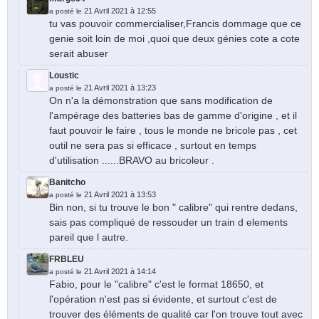
21 Avril 2021 à 12:55
a posté le
tu vas pouvoir commercialiser,Francis dommage que ce
genie soit loin de moi ,quoi que deux génies cote a cote
serait abuser
Loustic
21 Avril 2021 à 13:23
a posté le
On n'a la démonstration que sans modification de
l'ampérage des batteries bas de gamme d'origine , et il
faut pouvoir le faire , tous le monde ne bricole pas , cet
outil ne sera pas si efficace , surtout en temps
d'utilisation ......BRAVO au bricoleur .
Banitcho
21 Avril 2021 à 13:53
a posté le
Bin non, si tu trouve le bon " calibre" qui rentre dedans,
sais pas compliqué de ressouder un train d elements
pareil que l autre.
FRBLEU
21 Avril 2021 à 14:14
a posté le
Fabio, pour le "calibre" c'est le format 18650, et
l'opération n'est pas si évidente, et surtout c'est de
trouver des éléments de qualité car l'on trouve tout avec