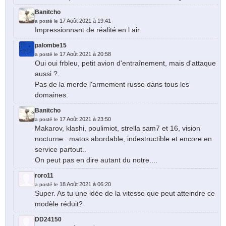
Banitcho
17 Août 2021 à 19:41
a posté le
Impressionnant de réalité en l air.
palombe15
17 Août 2021 à 20:58
a posté le
Oui oui frbleu, petit avion d'entraînement, mais d'attaque
aussi ?.
Pas de la merde l'armement russe dans tous les
domaines.
Banitcho
17 Août 2021 à 23:50
a posté le
Makarov, klashi, poulimiot, strella sam7 et 16, vision
nocturne : matos abordable, indestructible et encore en
service partout..
On peut pas en dire autant du notre....
roro11
18 Août 2021 à 06:20
a posté le
Super. As tu une idée de la vitesse que peut atteindre ce
modèle réduit?
DD24150