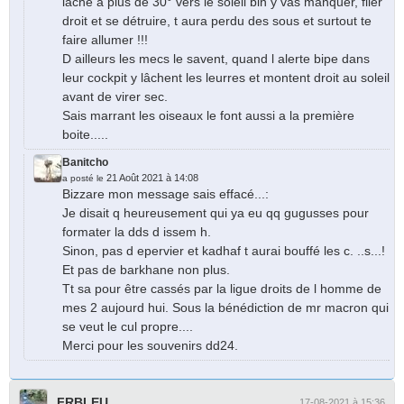
lache a plus de 30° vers le soleil bin y vas manquer, filer
droit et se détruire, t aura perdu des sous et surtout te
faire allumer !!!
D ailleurs les mecs le savent, quand l alerte bipe dans
leur cockpit y lâchent les leurres et montent droit au soleil
avant de virer sec.
Sais marrant les oiseaux le font aussi a la première
boite.....
Banitcho
21 Août 2021 à 14:08
a posté le
Bizzare mon message sais effacé...:
Je disait q heureusement qui ya eu qq gugusses pour
formater la dds d issem h.
Sinon, pas d epervier et kadhaf t aurai bouffé les c. ..s...!
Et pas de barkhane non plus.
Tt sa pour être cassés par la ligue droits de l homme de
mes 2 aujourd hui. Sous la bénédiction de mr macron qui
se veut le cul propre....
Merci pour les souvenirs dd24.
FRBLEU
17-08-2021 à 15:36