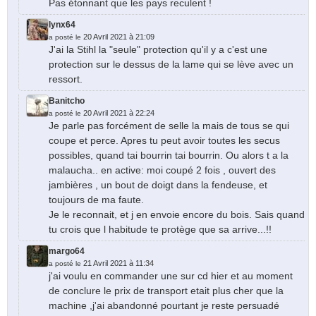
Pas étonnant que les pays reculent !
lynx64
20 Avril 2021 à 21:09
a posté le
J'ai la Stihl la "seule" protection qu'il y a c'est une
protection sur le dessus de la lame qui se lève avec un
ressort.
Banitcho
20 Avril 2021 à 22:24
a posté le
Je parle pas forcément de selle la mais de tous se qui
coupe et perce. Apres tu peut avoir toutes les secus
possibles, quand tai bourrin tai bourrin. Ou alors t a la
malaucha.. en active: moi coupé 2 fois , ouvert des
jambières , un bout de doigt dans la fendeuse, et
toujours de ma faute.
Je le reconnait, et j en envoie encore du bois. Sais quand
tu crois que l habitude te protège que sa arrive...!!
margo64
21 Avril 2021 à 11:34
a posté le
j'ai voulu en commander une sur cd hier et au moment
de conclure le prix de transport etait plus cher que la
machine ,j'ai abandonné pourtant je reste persuadé