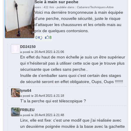
Scie à main sur peche
vues : 411 fois - publiée dans : Cabanes/Techniques-Arbre
Voici ma dernière tronçonneuse à main équipée
d'une perche, nouvelle sécurité, juste le risque
d'attaquer les chaussures et les orteils mais au
prix de quelques contorsions.
0
8
DD24150
20 Avril 2021 à 21:06
a posté le
En effet du haut de mon échelle je suis un être supérieur
qui n'hésiterait pas à utiliser cette scie que je trouve plus
sécurisante que celles sans perche..
Inutile de s'emballer sans quoi c'est certain des stages
de sécurité seront en effet obligatoire, Oups, Oups !!!!!!!
lynx64
20 Avril 2021 à 21:18
a posté le
T'a la perche qui est télescopique ?
FRBLEU
20 Avril 2021 à 21:48
a posté le
Linx, elle est fixe: c'est une modif que j'ai réalisée avec
un deuxième poignée moulée à la base avec la gachette