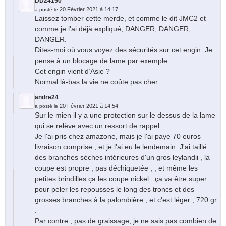
DD24150
20 Février 2021 à 14:17
a posté le
Laissez tomber cette merde, et comme le dit JMC2 et
comme je l'ai déjà expliqué, DANGER, DANGER,
DANGER.
Dites-moi où vous voyez des sécurités sur cet engin. Je
pense à un blocage de lame par exemple.
Cet engin vient d’Asie ?
Normal là-bas la vie ne coûte pas cher...
andre24
20 Février 2021 à 14:54
a posté le
Sur le mien il y a une protection sur le dessus de la lame
qui se relève avec un ressort de rappel.
Je l'ai pris chez amazone, mais je l'ai paye 70 euros
livraison comprise , et je l'ai eu le lendemain .J'ai taillé
des branches sèches intérieures d'un gros leylandii , la
coupe est propre , pas déchiquetée , , et même les
petites brindilles ça les coupe nickel . ça va être super
pour peler les repousses le long des troncs et des
grosses branches à la palombière , et c'est léger , 720 gr
.
Par contre , pas de graissage, je ne sais pas combien de