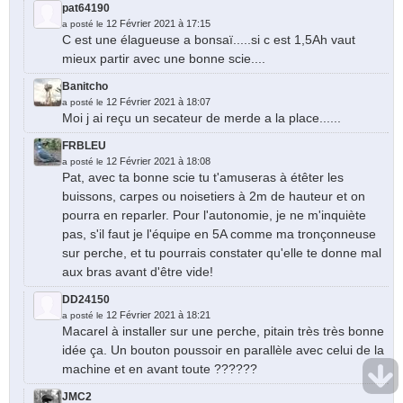
pat64190
12 Février 2021 à 17:15
a posté le
C est une élagueuse a bonsaï.....si c est 1,5Ah vaut
mieux partir avec une bonne scie....
Banitcho
12 Février 2021 à 18:07
a posté le
Moi j ai reçu un secateur de merde a la place......
FRBLEU
12 Février 2021 à 18:08
a posté le
Pat, avec ta bonne scie tu t'amuseras à étêter les
buissons, carpes ou noisetiers à 2m de hauteur et on
pourra en reparler. Pour l'autonomie, je ne m'inquiète
pas, s'il faut je l'équipe en 5A comme ma tronçonneuse
sur perche, et tu pourrais constater qu'elle te donne mal
aux bras avant d'être vide!
DD24150
12 Février 2021 à 18:21
a posté le
Macarel à installer sur une perche, pitain très très bonne
idée ça. Un bouton poussoir en parallèle avec celui de la
machine et en avant toute ??????
JMC2