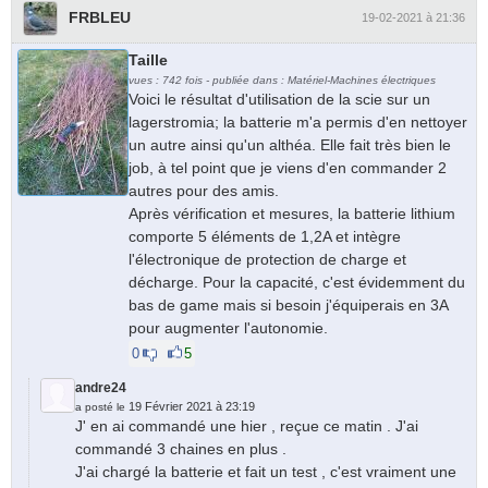
FRBLEU
19-02-2021 à 21:36
Taille
vues : 742 fois - publiée dans : Matériel-Machines électriques
Voici le résultat d'utilisation de la scie sur un
lagerstromia; la batterie m'a permis d'en nettoyer
un autre ainsi qu'un althéa. Elle fait très bien le
job, à tel point que je viens d'en commander 2
autres pour des amis.
Après vérification et mesures, la batterie lithium
comporte 5 éléments de 1,2A et intègre
l'électronique de protection de charge et
décharge. Pour la capacité, c'est évidemment du
bas de game mais si besoin j'équiperais en 3A
pour augmenter l'autonomie.
0
5
andre24
19 Février 2021 à 23:19
a posté le
J' en ai commandé une hier , reçue ce matin . J'ai
commandé 3 chaines en plus .
J'ai chargé la batterie et fait un test , c'est vraiment une