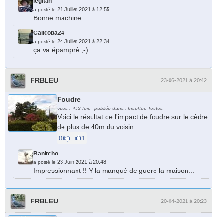
legitan
21 Juillet 2021 à 12:55
a posté le
Bonne machine
Calicoba24
24 Juillet 2021 à 22:34
a posté le
ça va épampré ;-)
FRBLEU
23-06-2021 à 20:42
Foudre
vues : 452 fois - publiée dans : Insolites-Toutes
Voici le résultat de l'impact de foudre sur le cèdre
de plus de 40m du voisin
0
1
Banitcho
23 Juin 2021 à 20:48
a posté le
Impressionnant !! Y la manqué de guere la maison...
FRBLEU
20-04-2021 à 20:23