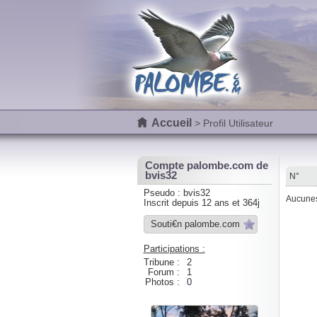
Accueil
> Profil Utilisateur
Compte palombe.com de
bvis32
N°
Pseudo : bvis32
Aucunes 
Inscrit depuis 12 ans et 364j
Souti€n palombe.com
Participations :
Tribune :
2
Forum :
1
Photos :
0