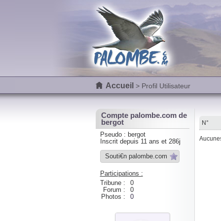
Accueil
> Profil Utilisateur
Compte palombe.com de
bergot
N°
Pseudo : bergot
Aucunes 
Inscrit depuis 11 ans et 286j
Souti€n palombe.com
Participations :
Tribune :
0
Forum :
0
Photos :
0