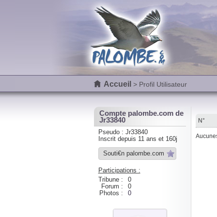
Accueil
> Profil Utilisateur
Compte palombe.com de
Jr33840
N°
Pseudo : Jr33840
Aucunes 
Inscrit depuis 11 ans et 160j
Souti€n palombe.com
Participations :
Tribune :
0
Forum :
0
Photos :
0