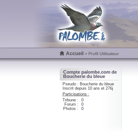
Accueil
> Profil Utilisateur
Compte palombe.com de
Boucherie du bleue
Pseudo : Boucherie du bleue
Inscrit depuis 10 ans et 276j
Participations :
Tribune :
0
Forum :
0
Photos :
0