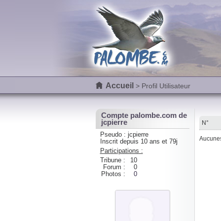
Accueil
> Profil Utilisateur
Compte palombe.com de
jcpierre
N°
Pseudo : jcpierre
Aucunes 
Inscrit depuis 10 ans et 79j
Participations :
Tribune :
10
Forum :
0
Photos :
0