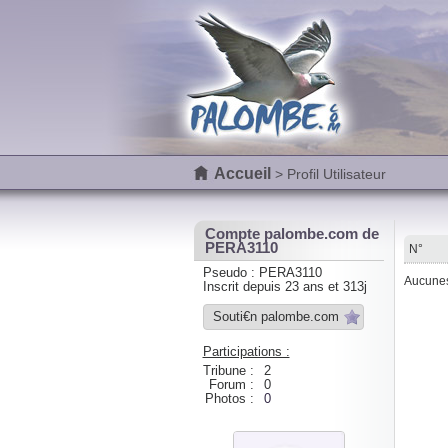
Accueil
> Profil Utilisateur
Compte palombe.com de
PERA3110
N°
Pseudo : PERA3110
Aucunes 
Inscrit depuis 23 ans et 313j
Souti€n palombe.com
Participations :
Tribune :
2
Forum :
0
Photos :
0