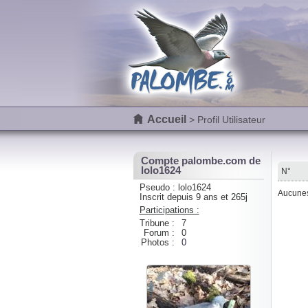
Accueil
> Profil Utilisateur
Compte palombe.com de
lolo1624
N°
Pseudo : lolo1624
Aucunes 
Inscrit depuis 9 ans et 265j
Participations :
Tribune :
7
Forum :
0
Photos :
0