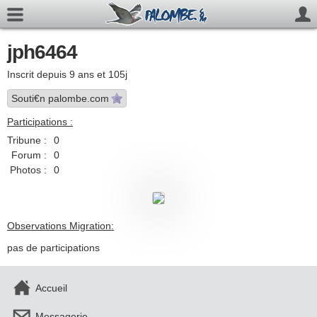
jph6464
Inscrit depuis 9 ans et 105j
Souti€n palombe.com
Participations :
Tribune :
0
Forum :
0
Photos :
0
Observations Migration:
pas de participations
Accueil
Messagerie