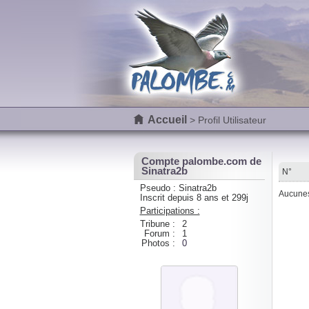
Accueil
> Profil Utilisateur
Compte palombe.com de
Sinatra2b
N°
Pseudo : Sinatra2b
Aucunes 
Inscrit depuis 8 ans et 299j
Participations :
Tribune :
2
Forum :
1
Photos :
0