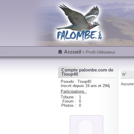
Accueil
> Profil Utilisateur
Compte palombe.com de
Tioup40
N°
Pseudo : Tioup40
Aucunes 
Inscrit depuis 19 ans et 294j
Participations :
Tribune :
1
Forum :
0
Photos :
0