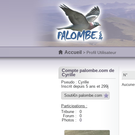
Accueil
> Profil Utilisateur
Compte palombe.com de
Cyrille
N°
Pseudo : Cyrille
Aucunes 
Inscrit depuis 5 ans et 299j
Souti€n palombe.com
Participations :
Tribune :
0
Forum :
0
Photos :
0