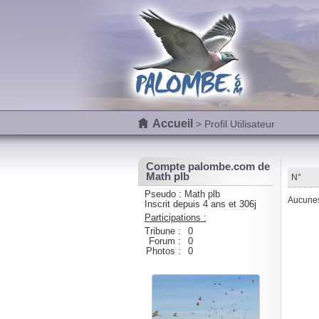
Accueil
> Profil Utilisateur
Compte palombe.com de
Math plb
N°
Pseudo : Math plb
Aucunes 
Inscrit depuis 4 ans et 306j
Participations :
Tribune :
0
Forum :
0
Photos :
0