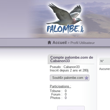
Accueil
> Profil Utilisateur
Compte palombe.com de
Cabanon33
N°
Pseudo : Cabanon33
Aucunes 
Inscrit depuis 2 ans et 280j
Souti€n palombe.com
Participations :
Tribune :
0
Forum :
0
Photos :
0