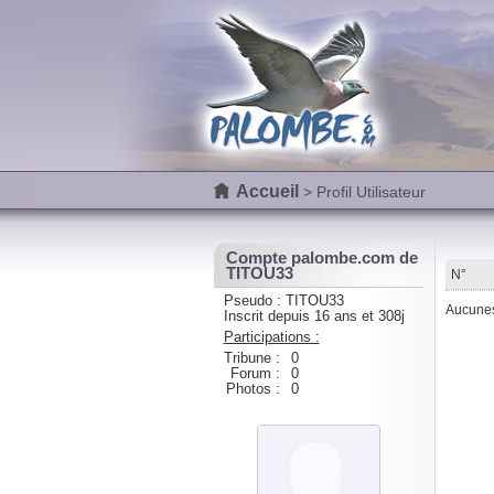
Accueil
> Profil Utilisateur
Compte palombe.com de
TITOU33
N°
Pseudo : TITOU33
Aucunes 
Inscrit depuis 16 ans et 308j
Participations :
Tribune :
0
Forum :
0
Photos :
0