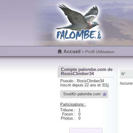
Accueil
> Profil Utilisateur
Compte palombe.com de
RosisClimber34
N°
Pseudo : RosisClimber34
Aucunes 
Inscrit depuis 22 ans et 311j
Souti€n palombe.com
Participations :
Tribune :
1
Forum :
0
Photos :
0