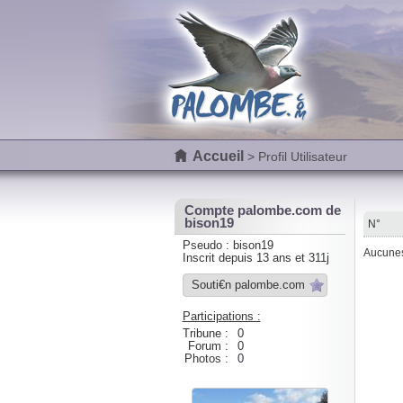
Accueil
> Profil Utilisateur
Compte palombe.com de
bison19
N°
Pseudo : bison19
Aucunes 
Inscrit depuis 13 ans et 311j
Souti€n palombe.com
Participations :
Tribune :
0
Forum :
0
Photos :
0