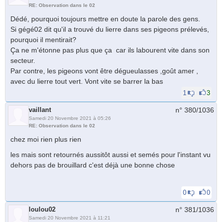
RE: Observation dans le 02
Dédé, pourquoi toujours mettre en doute la parole des gens.
Si gégé02 dit qu'il a trouvé du lierre dans ses pigeons prélevés,
pourquoi il mentirait?
Ça ne m'étonne pas plus que ça car ils labourent vite dans son
secteur.
Par contre, les pigeons vont être dégueulasses ,goût amer ,
avec du lierre tout vert. Vont vite se barrer la bas
1
3
vaillant
n° 380/
1036
Samedi 20 Novembre 2021 à 05:26
RE: Observation dans le 02
chez moi rien plus rien
les mais sont retournés aussitôt aussi et semés pour l'instant vu
dehors pas de brouillard c'est déjà une bonne chose
0
0
loulou02
n° 381/
1036
Samedi 20 Novembre 2021 à 11:21