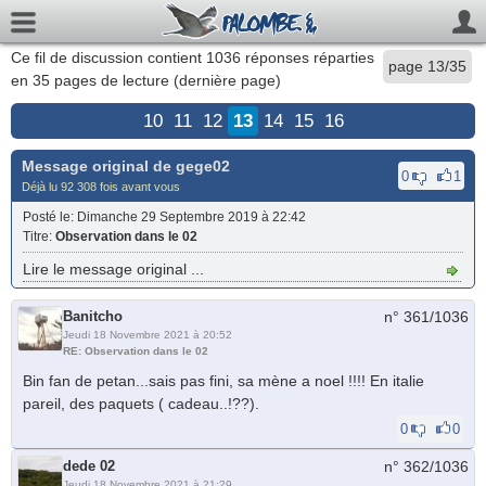
Ce fil de discussion contient
1036
réponses réparties
page 13/35
en 35 pages de lecture (
dernière page
)
10
11
12
13
14
15
16
Message original de
gege02
0
1
Déjà lu 92 308 fois avant vous
Posté le
: Dimanche 29 Septembre 2019 à 22:42
Titre
:
Observation dans le 02
Lire le message original ...
Banitcho
n° 361/
1036
Jeudi 18 Novembre 2021 à 20:52
RE: Observation dans le 02
Bin fan de petan...sais pas fini, sa mène a noel !!!! En italie
pareil, des paquets ( cadeau..!??).
0
0
dede 02
n° 362/
1036
Jeudi 18 Novembre 2021 à 21:29