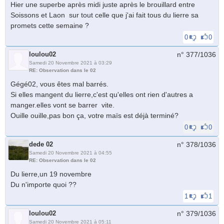
Hier une superbe après midi juste après le brouillard entre
Soissons et Laon sur tout celle que j'ai fait tous du lierre sa
promets cette semaine ?
0
0
loulou02
n° 377/
1036
Samedi 20 Novembre 2021 à 03:29
RE: Observation dans le 02
Gégé02, vous êtes mal barrés.
Si elles mangent du lierre,c'est qu'elles ont rien d'autres a
manger.elles vont se barrer vite.
Ouille ouille,pas bon ça, votre maïs est déjà terminé?
0
0
dede 02
n° 378/
1036
Samedi 20 Novembre 2021 à 04:55
RE: Observation dans le 02
Du lierre,un 19 novembre
Du n'importe quoi ??
1
1
loulou02
n° 379/
1036
Samedi 20 Novembre 2021 à 05:11