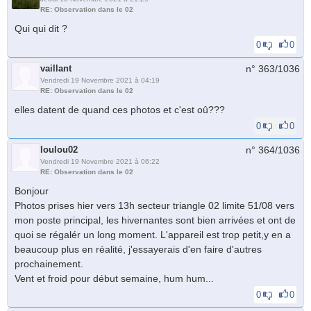
RE: Observation dans le 02
Qui qui dit ?
0
0
vaillant
n° 363/
1036
Vendredi 19 Novembre 2021 à 04:19
RE: Observation dans le 02
elles datent de quand ces photos et c'est oû???
0
0
loulou02
n° 364/
1036
Vendredi 19 Novembre 2021 à 06:22
RE: Observation dans le 02
Bonjour
Photos prises hier vers 13h secteur triangle 02 limite 51/08 vers
mon poste principal, les hivernantes sont bien arrivées et ont de
quoi se régalér un long moment. L'appareil est trop petit,y en a
beaucoup plus en réalité, j'essayerais d'en faire d'autres
prochainement.
Vent et froid pour début semaine, hum hum...
0
0