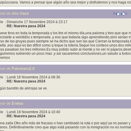
ipúzcoana. Vamos a pensar que algún año sea mejor y disfrutemos y nos haga no
nse de
siro riaza
0
1
le
: Dimanche 17 Novembre 2024 à 23:17
:
RE: Nuestra pasa 2024
eve tiros en toda la temporada y los tire el mismo día,una paloma y tres que que
ecisiete a veintidós x temporada ,y eso que todavía sigo aprendiendo,sino sería
so de las gruyas pues siempre se ha dicho que son las que Cierran la temporada
elta ,eso aquí es tan difícil como q toque la lotería.Segun los conteos unos dos mi
ras pasaban los tres millones.Es muy jodido subir al monte y no ver ni pájaros,des
guiremos subiendo un poco mas ,y asi sacaremos conclusiones,un saludo a todos 
enemos
nse de
Palomero2.0
le
: Lundi 18 Novembre 2024 à 08:36
:
RE: Nuestra pasa 2024
gún bandito de alirrojas se ve.
nse de
Eretxa
le
: Lundi 18 Novembre 2024 à 10:40
:
RE: Nuestra pasa 2024
na zalla Otro año más de fracaso o han cambiado la ruta o por aquí ya no pasan y
nos. Definitivamente creo que algo está pasando con la inmigración no es normal