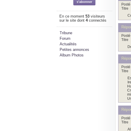
Posté 
Titre
Co
En ce moment
53
visiteurs
sur le site dont
4
connectés
Répo
Tribune
Posté 
Forum
Titre
Actualités
De
Petites annonces
Album Photos
Répo
Posté 
Titre
Es
Ir
Ha
Cr
mi
Un
Répo
Posté 
Titre
Al