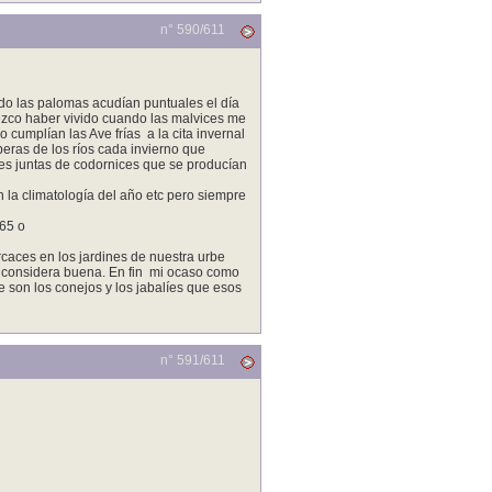
n° 590/
611
do las palomas acudían puntuales el día
dezco haber vivido cuando las malvices me
 cumplían las Ave frías a la cita invernal
beras de los ríos cada invierno que
des juntas de codornices que se producían
 la climatología del año etc pero siempre
 65 o
aces en los jardines de nuestra urbe
e considera buena. En fin mi ocaso como
 son los conejos y los jabalíes que esos
n° 591/
611