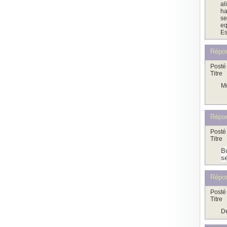
al
ha
se
eq
Es
Répo
Posté 
Titre
Mu
Répo
Posté 
Titre
Bu
se
Répo
Posté 
Titre
De