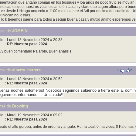
imentación que antaño comían en los bosques y loa años de poco fruto se movían 
ndicap es que nuestros vecinos también cazan y claro que cogen altura pero buen
 ve desde Urkiaga una cola a 1100 metros entre el Adi por encima del cuello de Ur
uivocan noi ostias.
 lo k tenemos suerte para todos a seguir buena caza y mutxo ánimo esperemos ver 
nse de
JOMEINI
le
: Lundi 18 Novembre 2024 à 20:38
:
RE: Nuestra pasa 2024
y buen comentario Pajarolo. Buen análisis.
nse de
alberto_herrera
0
2
le
: Lundi 18 Novembre 2024 à 20:52
:
RE: Nuestra pasa 2024
enas noches palomeros! Nosotros seguimos subiendo a tierra estella, domi
guiremos informando.... Un saludo!!
nse de
Browing
le
: Mardi 19 Novembre 2024 à 09:02
:
RE: Nuestra pasa 2024
sde el alto gorbea, antes de orduña y ángulo. Ruina total. 0 malvices, 0 Palomas,