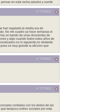
 pensar en esta racha.saludos y suerte
n° 575/
611
 me han regalado,la media era de
n más .No me cuadro ya hace semanas el
.Hoy un bando de unas doscientas de
llones y algo cuando todos estos años de
moralizados no lo siguiente,no obstante
pues es muy grande la aficcion que
n° 576/
611
n° 577/
611
 zorzales contadas con los dedos de las
 que tampoco entren zorzales por esta