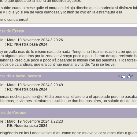
is lo que queda de la istoria de nuestros aguelos.
 subire cuando mese quite el moraton del ojo direcho que la parienta si disfrazo lo
e y li dije yo si iva de vaca olandesa y lostion se oyo en la estramaura esa.
imo conpañeros!
nse de
Eretxa
le
: Mardi 19 Novembre 2024 à 20:26
:
RE: Nuestra pasa 2024
y en zalla más de lo mismo nada de nada. Tengo una triste sensación creo que p
ra algunos alondras por la zona de vizcaya poco a poco fueron desapareciendo ho
landrias, creo que poco a poco irá pasando lo mismo con las palomas. Y los torza
ndos de calandrias, que era continuo mañana y tarde. Ya ni se les ve.
nse de
alberto_herrera
0
2
le
: Mardi 19 Novembre 2024 à 20:49
:
RE: Nuestra pasa 2024
enas noches palomer@s! El dia prometia, el aire era el apropiado pero no pasaba
biremos, el viernes intentaremos subir que dan buenos aires, un saludo desde tierra
nse de
Paouso
le
: Mardi 19 Novembre 2024 à 22:23
:
RE: Nuestra pasa 2024
clogénesis en las Landas estos días. como no se mueva la caza estos días a guard