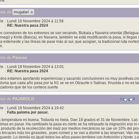
na.
nse de
mugalari
le
: Lundi 18 Novembre 2024 à 11:58
:
RE: Nuestra pasa 2024
s corredores de los extremos se van secando; Bizkaia y Navarra oriental (Belagua, 
rnegi) y Kinto (Banca), en Navarra, también se está modificando la pasa, si llegan
ta este/oeste y las líneas de pase más al sur, que acogían, la tradicional ruta nort
n.
nse de
Paouso
le
: Lundi 18 Novembre 2024 à 13:01
:
RE: Nuestra pasa 2024
dos estamos aportando esperiencias y sacando conclusiones no muy positivas.creo
loma que cada año pasa por la N1 se ve en Otzaurte o Salinas. Kruzeta.o no es tan
zadores que de los conteos.suerte
nse de
PAJAROLO
0
2
le
: Lundi 18 Novembre 2024 à 19:42
:
Falta paloma por pasar.
 temperatura es buena. Todavía no hiela. Dan 18 grados el 31 de Noviembre. Las p
timas en pasar. Ha cambiado la pasa es cierto se ha retrasado la migración eso l
 producto de la recolección del maíz por medios mecánicos se cae un 10% del prod
s torcaces más los girasoles...pues comen y se van a dormir a las reservas. Van mi
guardo. Lo demás es igual todos los años pases terribles con Anticiclón y Norte. 