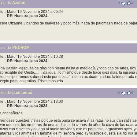
nse de
Azalon
0
1
le
: Mardi 19 Novembre 2024 à 09:24
:
RE: Nuestra pasa 2024
sde Otzaurte 3 bandos de malvizes y poco más..nada de palomas y nada de pajari
nse de
PEDROM
le
: Mardi 19 Novembre 2024 à 10:28
:
RE: Nuestra pasa 2024
na Baztan, después de días con niebla hasta el mediodía y todo tipo de aires, hoy n
apreciable del Oeste........, da igual, lo mismo que desde hace diez días, la miseria a
tonces podremos saber si esto por este año se ha acabado, o si no la temporada e
cepto para las grullas. Triste consuelo.
nse de
panicuqué
0
4
le
: Mardi 19 Novembre 2024 à 13:03
:
RE: Nuestra pasa 2024
a conpañeros!
tiendese questeis tristes polque esta pasa se acava y las ratas no sus dan satisfa
ver que seis los erederos de una tradicion de cienes de años la caza de las ratas 
ozos con cinveles y aluego al buelo tanvien y eso es para estal orguyosos oyes. 
atarras y los animales y lanimal de mi señora pero ay vusotros questais ai tol dia si 