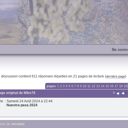
Se conn
e discussion contient
611
réponses réparties en 21 pages de lecture (
)
dernière page
pages
1
2
3
4
5
6
7
8
9
10
11
12
13
14
15
16
17
18
19
ge original de
Mike78
0
4
le
: Samedi 24 Août 2024 à 22:44
:
Nuestra pasa 2024
nse de
miralas