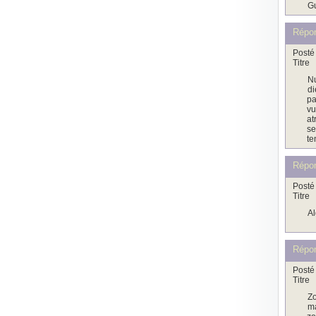
Gu
Répo
Posté 
Titre
Nu
di
pa
vu
at
se
t
Répo
Posté 
Titre
Al
Répo
Posté 
Titre
Zo
ma