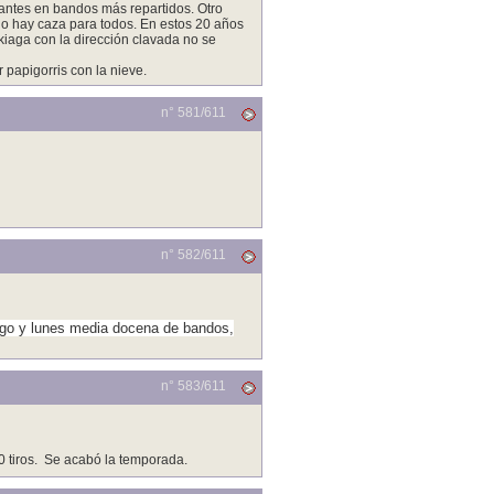
antes en bandos más repartidos. Otro
o hay caza para todos. En estos 20 años
kiaga con la dirección clavada no se
papigorris con la nieve.
n° 581/
611
n° 582/
611
ngo y lunes media docena de bandos,
n° 583/
611
 0 tiros. Se acabó la temporada.