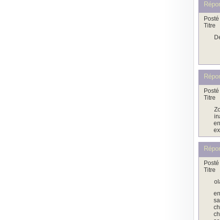
Répo
Posté 
Titre
De
Répo
Posté 
Titre
Zo
in
en
ex
Répo
Posté 
Titre
ol
en
sa
ch
ch