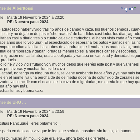
nse de
Alberttossi
0
2
le
: Mardi 19 Novembre 2024 à 23:20
:
RE: Nuestra pasa 2024
 agradezco haber vivido tras 45 años de campo y caza, los buenos tiempos , cuan
l pilar y no dejaban de pasar "chorreadas" de bandidos casi todos los días, agra
itaban casi a diario tres o o cuatro cajas de cartuchos, el haber visto cada año como
ace años que lo veo una). El espectáculo de esperar a los patos y gansos en las ri
empre acudían a la cita. Las nubes de alondras que llenaban los prados, las gran
final de temporada y daban jornadas memorables a nuestros canes y escopetas.
 migración nunca fallaba, era cita obligada y variaba en cantidad y densidad según
 producía.
o lo he vivido y disfrutado yo y muchos delos que leeréis este post y que ya tenéis
s primaveras y muchas lunas de caza.
 acabó, no tengo ya ninguna duda, se viene acabando hace años y ya hay más torc
e en el monte, ya una percha de de de media docena de coturnix o de zorzales s
zador va coincidir con el ocaso de la caza de migratorias, me queda lo que hay que
da año hay más.
chas lunas y buena caza
nse de
URU ...
le
: Mardi 19 Novembre 2024 à 23:59
:
RE: Nuestra pasa 2024
stias Panicuqué , eres brilante tio....
 parto en dos cada vez que te leo, que seria de nosotros sin ironia, sin humor...
 resto, mucho ánimo... lo que era, era... ahora todo es diferente...