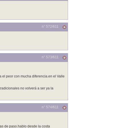
n° 572/
611
n° 573/
611
 el peor con mucha diferencia.en el Valle
adicionales no volverá a ser ya la
n° 574/
611
nas de paso.hablo desde la costa