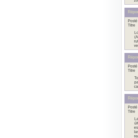
zo
Répo
Posté 
Titre
Lo
(A
ru
ve
Répo
Posté 
Titre
To
pa
ca
Répo
Posté 
Titre
La
úl
es
la
re