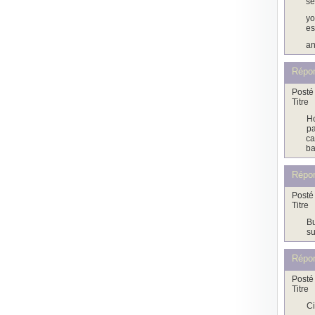
se
yo
es
an
Répo
Posté 
Titre
Ho
pa
ca
ba
Répo
Posté 
Titre
Bu
su
Répo
Posté 
Titre
Ci