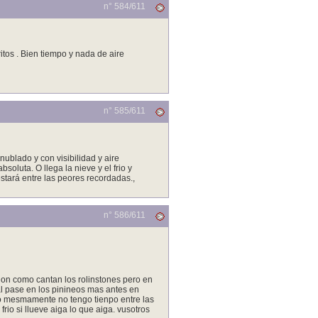
n° 584/
611
tos . Bien tiempo y nada de aire
n° 585/
611
ublado y con visibilidad y aire
bsoluta. O llega la nieve y el frio y
stará entre las peores recordadas.,
n° 586/
611
sion como cantan los rolinstones pero en
al pase en los pinineos mas antes en
yo mesmamente no tengo tienpo entre las
frio si llueve aiga lo que aiga. vusotros