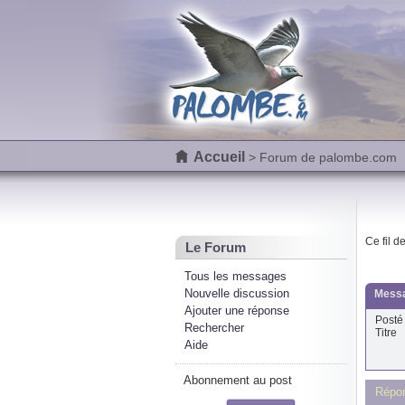
Accueil
> Forum de palombe.com
Ce fil d
Le Forum
Tous les messages
Nouvelle discussion
Messa
Ajouter une réponse
Posté 
Rechercher
Titre
Aide
Abonnement au post
Répo