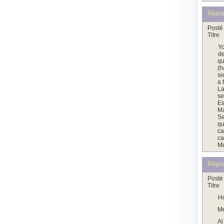
Répo
Posté 
Titre
Yo
de
qu
(h
si
a 
La
se
Es
Má
Se
qu
ca
ca
Mu
Répo
Posté 
Titre
Ho
Me
Al