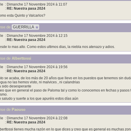
le
: Dimanche 17 Novembre 2024 à 11:07
:
RE: Nuestra pasa 2024
mo esta Quinto y Valcarlos?
nse de
GUERRILLA
le
: Dimanche 17 Novembre 2024 à 12:15
:
RE: Nuestra pasa 2024
sde lo mas alto. Como estos ultimos dias, la niebla nos atenazo y adios.
nse de
Alberttossi
le
: Dimanche 17 Novembre 2024 à 19:56
:
RE: Nuestra pasa 2024
to se acaba, de los más de 20 años que llevo en los puestos que tenemos sin duda
egua no las hemos visto, ni malvices , ni calandrias
 sido desesperante
eo que en general el paso de Paloma tal y como lo conocemos en fechas y pasos tr
smo.
 saludo y suerte a los que apuréis estos días aún
nse de
Paouso
le
: Dimanche 17 Novembre 2024 à 22:08
:
RE: Nuestra pasa 2024
berttossi tienes mucha razón en lo que dices y creo que es general es muchas zo