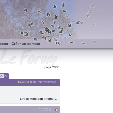
ecter
-
Créer un compte
page 20/21
20
21
Déjà lu 308 186 fois avant vous
Lire le message original ...
n° 571/
611