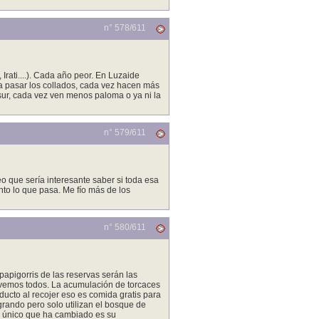
n° 578/
611
Irati....). Cada año peor. En Luzaide
 a pasar los collados, cada vez hacen más
e/sur, cada vez ven menos paloma o ya ni la
n° 579/
611
 que sería interesante saber si toda esa
to lo que pasa. Me fío más de los
n° 580/
611
apigorris de las reservas serán las
o vemos todos. La acumulación de torcaces
ucto al recojer eso es comida gratis para
grando pero solo utilizan el bosque de
Lo único que ha cambiado es su