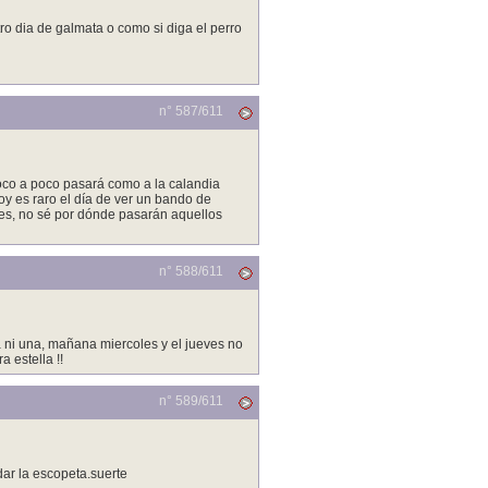
tro dia de galmata o como si diga el perro
n° 587/
611
oco a poco pasará como a la calandia
y es raro el día de ver un bando de
les, no sé por dónde pasarán aquellos
n° 588/
611
 ni una, mañana miercoles y el jueves no
 estella !!
n° 589/
611
ar la escopeta.suerte