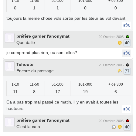
1-10
11-50
51-100
101-300
+ de 300
0
1
1
0
0
toujours la méme chose vols sortie par les titeur au vol devant.
0
préfère garder l'anonymat
29 Octobre 2005
Que dalle
40
je comprend plus rien, ou sont elles?
0
Tchoute
29 Octobre 2005
Encore du passage
77
1-10
11-50
51-100
101-300
+ de 300
11
8
17
19
6
Ca a pas trop mal passé ce matin, il y en avait à toutes les
hauteurs
0
préfère garder l'anonymat
29 Octobre 2005
C'est la cata.
40