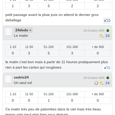
1
3
5
2
2
petit passage avant la pluie puis on attend le dernier gros
deballage
0
24dede
29 Octobre 2005
Le matin
24
1-10
11-50
51-100
101-300
+ de 300
0
3
5
3
0
le matin c'est bon mais à partir de 11 heures pratiquement plus
rien à part les cartes qui rougisses.
0
cedric24
29 Octobre 2005
Un seul vol
24
1-10
11-50
51-100
101-300
+ de 300
0
0
1
0
0
Ce matin trés peu de palombes dans le ciel mais trés beau
temps cela peut etre bien pour demain.