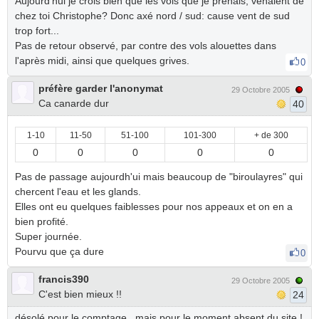
Aujourd'hui je crois bien que les vols que je prenais, venaient de
chez toi Christophe? Donc axé nord / sud: cause vent de sud
trop fort...
Pas de retour observé, par contre des vols alouettes dans
l'après midi, ainsi que quelques grives.
0
préfère garder l'anonymat
29 Octobre 2005
Ca canarde dur
40
1-10
11-50
51-100
101-300
+ de 300
0
0
0
0
0
Pas de passage aujourdh'ui mais beaucoup de "biroulayres" qui
chercent l'eau et les glands.
Elles ont eu quelques faiblesses pour nos appeaux et on en a
bien profité.
Super journée.
Pourvu que ça dure
0
francis390
29 Octobre 2005
C'est bien mieux !!
24
désolé pour le comptage , mais pour le moment absent du site !