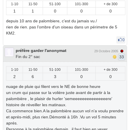
1-10
11-50
51-100
101-300
+ de 300
1
1
0
0
0
depuis 10 ans de palombiere, c'est du jamais vu./
rien de rien. pas l'ombre d'un oiseau dans un périmetre de 5
KM2.
0
préfère garder l'anonymat
29 Octobre 2005
Fin du 2° sac
33
1-10
11-50
51-100
101-300
+ de 300
2
6
3
0
0
nuage de pluie qui filent vers le NE de bonne heure
un crum qui passe sur la volière juste avant de partir à la
palombière , le plaisir de hurler 'semeeeeeeeeeeeeeeere'
histoire de réveiller les matinaux.
Cà commence bien.A la palombière aucun vol n'a voulu prendre
et aprés-midi, plus rien.Démonté à 16h .Vu un vol 5 minutes
aprés.
Personne à la palombière demain , il faut bien en vexer