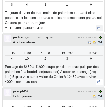
6
6
1
1
0
Toujours du vent de sud, moins de palombes et quand elles
posent c'est loin des appeaux et elles ne descendent pas au sol.
Ce sera pour un autre jour.
A+ les amis paloumayres.
0
préfère garder l'anonymat
29 Octobre 2005
A la bordelaise....
24
1-10
11-50
51-100
101-300
+ de 300
4
10
2
3
0
Passage de 8h30 à 11h00 coupé par des retours puis par des
palombes à la bordelaise(ouest/est).A noter en passage(trop
loin) 5 gros vols sur le vallon du Grolet à 10h30 avec environ
4000 oiseaux au total
0
joseph24
29 Octobre 2005
Petite journnee
24
1-10
11-50
51-100
101-300
+ de 300