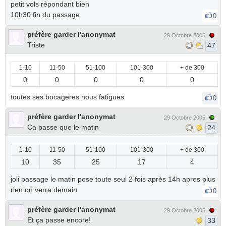
petit vols répondant bien
10h30 fin du passage
0
préfère garder l'anonymat
29 Octobre 2005
Triste
47
1-10
11-50
51-100
101-300
+ de 300
0
0
0
0
0
toutes ses bocageres nous fatigues
0
préfère garder l'anonymat
29 Octobre 2005
Ca passe que le matin
24
1-10
11-50
51-100
101-300
+ de 300
10
35
25
17
4
joli passage le matin pose toute seul 2 fois après 14h apres plus
rien on verra demain
0
préfère garder l'anonymat
29 Octobre 2005
Et ça passe encore!
33