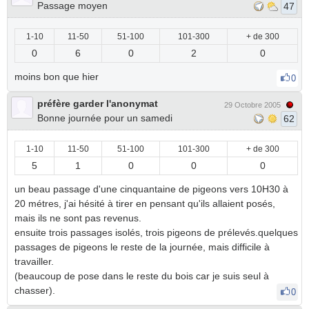
Passage moyen
47
1-10
11-50
51-100
101-300
+ de 300
0
6
0
2
0
moins bon que hier
0
préfère garder l'anonymat
29 Octobre 2005
Bonne journée pour un samedi
62
1-10
11-50
51-100
101-300
+ de 300
5
1
0
0
0
un beau passage d'une cinquantaine de pigeons vers 10H30 à
20 métres, j'ai hésité à tirer en pensant qu'ils allaient posés,
mais ils ne sont pas revenus.
ensuite trois passages isolés, trois pigeons de prélevés.quelques
passages de pigeons le reste de la journée, mais difficile à
travailler.
(beaucoup de pose dans le reste du bois car je suis seul à
chasser).
0