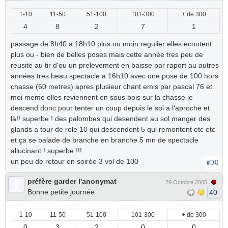
1-10
11-50
51-100
101-300
+ de 300
4
8
2
7
1
passage de 8h40 a 18h10 plus ou moin regulier elles ecoutent
plus ou - bien de belles poses mais cette année tres peu de
reusite au tir d'ou un prelevement en baisse par raport au autres
années tres beau spectacle a 16h10 avec une pose de 100 hors
chasse (60 metres) apres plusieur chant emis par pascal 76 et
moi meme elles reviennent en sous bois sur la chasse je
descend donc pour tenter un coup depuis le sol a l'aproche et
là!! superbe ! des palombes qui desendent au sol manger des
glands a tour de role 10 qui descendent 5 qui remontent etc etc
et ça se balade de branche en branche 5 mn de spectacle
allucinant ! superbe !!!
un peu de retour en soirée 3 vol de 100
0
préfère garder l'anonymat
29 Octobre 2005
Bonne petite journée
40
1-10
11-50
51-100
101-300
+ de 300
0
3
2
0
0