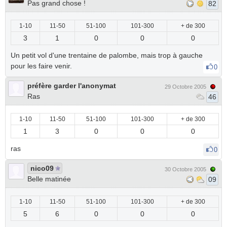
Pas grand chose !
82
1-10
11-50
51-100
101-300
+ de 300
3
1
0
0
0
Un petit vol d'une trentaine de palombe, mais trop à gauche
pour les faire venir.
0
préfère garder l'anonymat
29 Octobre 2005
Ras
46
1-10
11-50
51-100
101-300
+ de 300
1
3
0
0
0
ras
0
nico09
30 Octobre 2005
Belle matinée
09
1-10
11-50
51-100
101-300
+ de 300
5
6
0
0
0