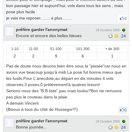
bon passage hier et aujourd'hui, vols dans tous les sens , mais
pose plus facile
je vais me reposer........ a plus........
0
préfère garder l'anonymat
29 Octobre 2005
Encore et encore des belles bleues
24
1-10
11-50
51-100
101-300
+ de 300
2
2
9
6
1
Pas de doute nous devons bien être sous la "pissée"car nous en
avons vue beacoup jusqu'à midi.La pose fut bonne,mieux que
les fusils.Pour L'anecdote,au départ en dix minutes 4 vols
observés,3 poses,0 prélévement!à quatres tireurs!
Serions nous des "B.B.tiste",pas vrais loulou?Bon ne remuons
pas plus le couteau dans la plaie.
A demain.Vincent
(Bisous à tous du côté de Hossegor!!!)
0
préfère garder l'anonymat
29 Octobre 2005
Bonne journée...
24