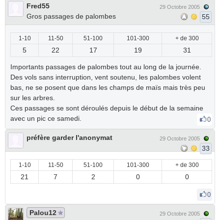
Fred55
29 Octobre 2005
Gros passages de palombes
55
1-10
11-50
51-100
101-300
+ de 300
5
22
17
19
31
Importants passages de palombes tout au long de la journée.
Des vols sans interruption, vent soutenu, les palombes volent
bas, ne se posent que dans les champs de maïs mais très peu
sur les arbres.
Ces passages se sont déroulés depuis le début de la semaine
avec un pic ce samedi.
0
préfère garder l'anonymat
29 Octobre 2005
33
1-10
11-50
51-100
101-300
+ de 300
21
7
2
0
0
0
Palou12
29 Octobre 2005