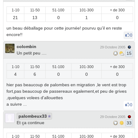
1-10
11-50
51-100
101-300
+ de 300
21
13
0
1
0
un beau déballage pour cette journée! pourvu qu'il en reste
encore!!
0
colombin
29 Octobre 2005
Un petit peu ....
15
1-10
11-50
51-100
101-300
+ de 300
4
6
0
0
0
hier pas beaucoup de palombes en migration ,le vent est trop
fort,pas beaucoup de passereaux egalement,et peu de grives
,quelques volees d'allouettes
a suivre ...
0
palombeux33
29 Octobre 2005
Et ça continue
33
1-10
11-50
51-100
101-300
+ de 300