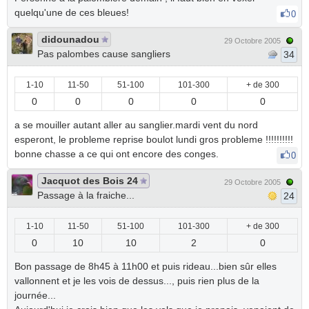
quelqu'une de ces bleues!
0
didounadou
29 Octobre 2005
Pas palombes cause sangliers
34
1-10
11-50
51-100
101-300
+ de 300
0
0
0
0
0
a se mouiller autant aller au sanglier.mardi vent du nord
esperont, le probleme reprise boulot lundi gros probleme !!!!!!!!!!
bonne chasse a ce qui ont encore des conges.
0
Jacquot des Bois 24
29 Octobre 2005
Passage à la fraiche...
24
1-10
11-50
51-100
101-300
+ de 300
0
10
10
2
0
Bon passage de 8h45 à 11h00 et puis rideau...bien sûr elles
vallonnent et je les vois de dessus..., puis rien plus de la
journée...