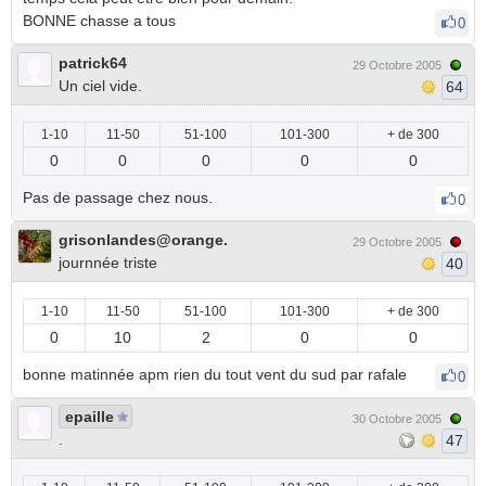
BONNE chasse a tous
0
patrick64
29 Octobre 2005
Un ciel vide.
64
1-10
11-50
51-100
101-300
+ de 300
0
0
0
0
0
Pas de passage chez nous.
0
grisonlandes@orange.
29 Octobre 2005
journnée triste
40
1-10
11-50
51-100
101-300
+ de 300
0
10
2
0
0
bonne matinnée apm rien du tout vent du sud par rafale
0
epaille
30 Octobre 2005
.
47