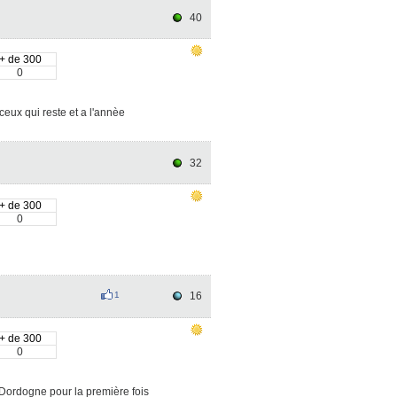
40
+ de 300
0
eux qui reste et a l'annèe
32
+ de 300
0
1
16
+ de 300
0
Dordogne pour la première fois