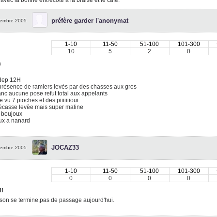
 avec la bonne entrecôte à la braise et le café.
préfère garder l'anonymat
embre 2005
1-10
11-50
51-100
101-300
10
5
2
0
a
dep 12H
prèsence de ramiers levès par des chasses aux gros
anc aucune pose refut total aux appelants
e vu 7 pioches et des piiiiiiioui
ècasse levèe mais super maline
 boujoux
ux a nanard
JOCAZ33
embre 2005
1-10
11-50
51-100
101-300
0
0
0
0
!!
son se termine,pas de passage aujourd'hui.