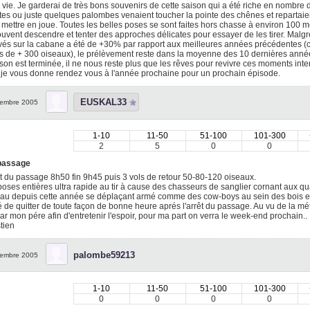
vie. Je garderai de très bons souvenirs de cette saison qui a été riche en nombre 
tes ou juste quelques palombes venaient toucher la pointe des chênes et repartai
 mettre en joue. Toutes les belles poses se sont faites hors chasse à environ 100 mè
ouvent descendre et tenter des approches délicates pour essayer de les tirer. Malg
és sur la cabane a été de +30% par rapport aux meilleures années précédentes (ce
s de + 300 oiseaux), le prélèvement reste dans la moyenne des 10 dernières anné
son est terminée, il ne nous reste plus que les rêves pour revivre ces moments int
t je vous donne rendez vous à l'année prochaine pour un prochain épisode.
EUSKAL33
embre 2005
1-10
11-50
51-100
101-300
2
5
0
0
 passage
 du passage 8h50 fin 9h45 puis 3 vols de retour 50-80-120 oiseaux.
poses entières ultra rapide au tir à cause des chasseurs de sanglier cornant aux qua
u depuis cette année se déplaçant armé comme des cow-boys au sein des bois en 
 de quitter de toute façon de bonne heure aprés l'arrêt du passage. Au vu de la mé
ar mon pére afin d'entretenir l'espoir, pour ma part on verra le week-end prochain..
tien
palombe59213
embre 2005
1-10
11-50
51-100
101-300
0
0
0
0