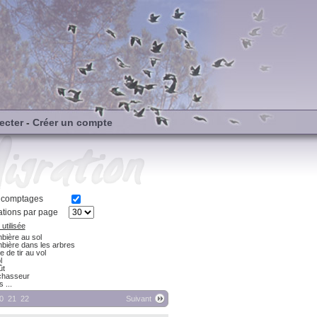
ecter
-
Créer un compte
s comptages
tions par page
utilisée
bière au sol
bière dans les arbres
e de tir au vol
l
ût
chasseur
 ...
0
21
22
Suivant