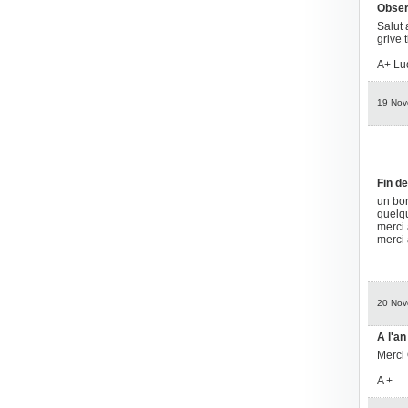
Obser
Salut 
grive 
A+ L
19 Nov
Fin d
un bon
quelqu
merci 
merci 
20 Nov
A l'an
Merci 
A +