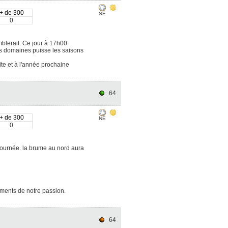
+ de 300
SE
0
blerait. Ce jour à 17h00
es domaines puisse les saisons
ite et à l'année prochaine
64
+ de 300
NE
0
journée. la brume au nord aura
oments de notre passion.
64