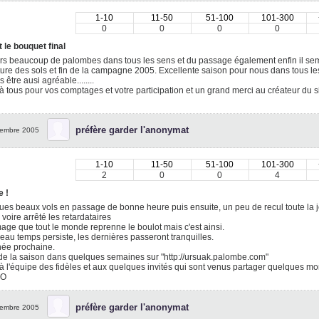
1-10
11-50
51-100
101-300
0
0
0
0
t le bouquet final
rs beaucoup de palombes dans tous les sens et du passage également enfin il sem
ure des sols et fin de la campagne 2005. Excellente saison pour nous dans tous l
 être ausi agréable........
à tous pour vos comptages et votre participation et un grand merci au créateur du s
préfère garder l'anonymat
embre 2005
1-10
11-50
51-100
101-300
2
0
0
4
e !
es beaux vols en passage de bonne heure puis ensuite, un peu de recul toute la 
, voire arrêté les retardataires
e que tout le monde reprenne le boulot mais c'est ainsi.
beau temps persiste, les dernières passeront tranquilles.
née prochaine.
de la saison dans quelques semaines sur "http://ursuak.palombe.com"
à l'équipe des fidèles et aux quelques invités qui sont venus partager quelques m
NO
préfère garder l'anonymat
embre 2005