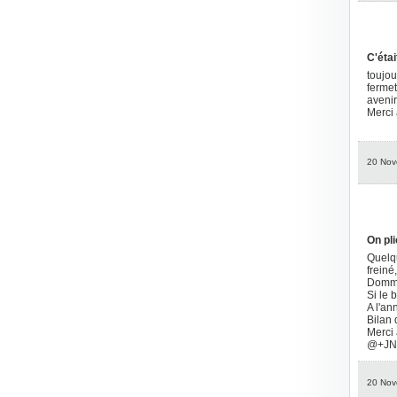
C'étai
toujou
fermet
avenirs
Merci 
20 Nov
On pli
Quelqu
freiné
Dommag
Si le 
A l'an
Bilan 
Merci 
@+J
20 Nov