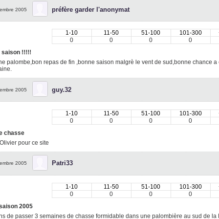
préfère garder l'anonymat
embre 2005
1-10
11-50
51-100
101-300
0
0
0
0
 saison !!!!!
e palombe,bon repas de fin ,bonne saison malgrè le vent de sud,bonne chance a c
aine.
guy.32
embre 2005
1-10
11-50
51-100
101-300
0
0
0
0
e chasse
Olivier pour ce site
Patri33
embre 2005
1-10
11-50
51-100
101-300
0
0
0
0
 saison 2005
ns de passer 3 semaines de chasse formidable dans une palombière au sud de la 