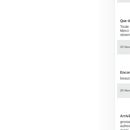
Que de
Toute 
Merci 
obser
20 Nov
Encor
beauco
20 Nov
Arriv
grosse
autres