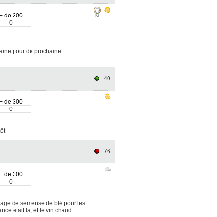
+ de 300
N
0
chaine pour de prochaine
40
+ de 300
0
tôt
76
+ de 300
0
outage de semense de blé pour les
nce était la, et le vin chaud