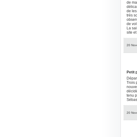
de ma 
délica
de les
très s
observ
de vol
La sai
site e
20 Nov
Petit
Départ
Trois 
nouvea
décidé
tenu p
Sébas
20 Nov