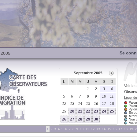
Se conn
 2005
Septembre 2005
L
M
M
J
V
S
D
Voir le
1
2
3
4
Observa
5
6
7
8
9
10
11
Légende 
Palom
12
13
14
15
16
17
18
Palom
Pylôn
19
20
21
22
23
24
25
En co
A l'aff
26
27
28
29
30
Non 
Autres
1
2
3
4
5
6
7
8
9
10
11
12
13
14
15
16
17
18
19
2