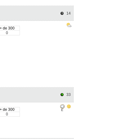
14
+ de 300
0
33
+ de 300
E
0