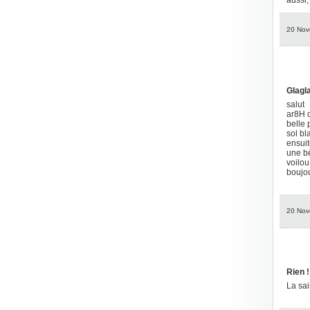
aussi,
20 Nov
Glagl
salut
ar8H 
belle 
sol bl
ensuit
une b
voilou
boujo
20 Nov
Rien !
La sai