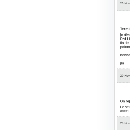
20 Nov
Termi
je rêv
DALLE
fin de
palom
bonne 
jm
20 Nov
On re
Le seu
avec 
20 Nov