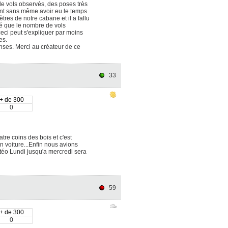
de vols observés, des poses très
ent sans même avoir eu le temps
tres de notre cabane et il a fallu
ré que le nombre de vols
ci peut s'expliquer par moins
es.
enses. Merci au créateur de ce
33
+ de 300
0
tre coins des bois et c'est
voiture...Enfin nous avions
téo Lundi jusqu'a mercredi sera
59
+ de 300
0