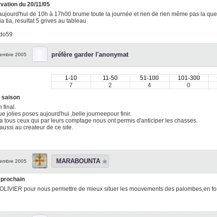
vation du 20/11/05
aujourd'hui de 10h à 17h00 brume toute la journée et rien de rien même pas la que
tia tia, resultat 5 grives au tableau
udo59
préfère garder l'anonymat
embre 2005
1-10
11-50
51-100
101-300
7
2
4
0
e saison
 final.
e jolies poses aujourd'hui ,belle journeepour finir.
a tous ceux qui par leurs comptage nous ont permis d'anticiper les chasses.
aussi au createur de ce site.
MARABOUNTA
embre 2005
 prochain
OLIVIER pour nous permettre de mieux situer les mouvements des palombes,en fon