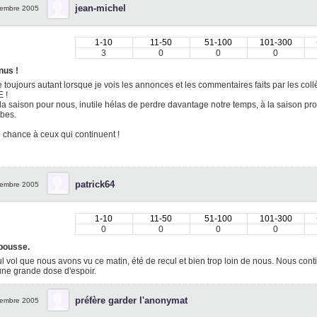
jean-michel
embre 2005
1-10
11-50
51-100
101-300
3
0
0
0
nus !
e toujours autant lorsque je vois les annonces et les commentaires faits par les co
 !
 la saison pour nous, inutile hélas de perdre davantage notre temps, à la saison procha
bes.
chance à ceux qui continuent !
patrick64
embre 2005
1-10
11-50
51-100
101-300
0
0
0
0
pousse.
l vol que nous avons vu ce matin, été de recul et bien trop loin de nous. Nous con
une grande dose d'espoir.
préfère garder l'anonymat
embre 2005