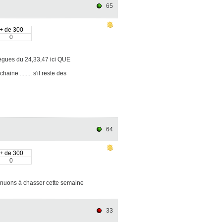
65
+ de 300
0
llègues du 24,33,47 ici QUE
ine ........ s'il reste des
64
+ de 300
0
tinuons à chasser cette semaine
33