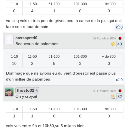
1-10
11-50
51-100
101-300
+ de 300
0
4
1
0
0
vu cinq vols et tres peu de grives peut a cause de la plui qui doit
faire son retour demain
0
cassayre40
09 Octobre 2007
Beaucoup de palombes
40
1-10
11-50
51-100
101-300
+ de 300
10
2
5
3
0
Dommage que ns ayions eu du vent d'ouest;il est passé plus
d'un millier de palombes
0
lhosto32
09 Octobre 2007
On y croyait
32
1-10
11-50
51-100
101-300
+ de 300
1
1
0
0
0
vols vus entre 9h et 10h30,vu 5 milans bien