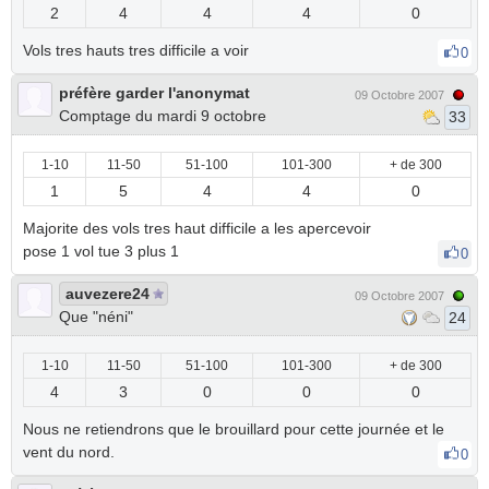
2
4
4
4
0
Vols tres hauts tres difficile a voir
0
préfère garder l'anonymat
09 Octobre 2007
Comptage du mardi 9 octobre
33
1-10
11-50
51-100
101-300
+ de 300
1
5
4
4
0
Majorite des vols tres haut difficile a les apercevoir
pose 1 vol tue 3 plus 1
0
auvezere24
09 Octobre 2007
Que "néni"
24
1-10
11-50
51-100
101-300
+ de 300
4
3
0
0
0
Nous ne retiendrons que le brouillard pour cette journée et le
vent du nord.
0