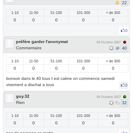
22
1-10
11-50
51-100
101-300
+ de 300
0
0
0
0
0
0
préfère garder l'anonymat
09 Octobre 2007
Commentaire
40
1-10
11-50
51-100
101-300
+ de 300
0
0
0
0
0
bonsoir dans le 40 tous t est calme on commence samedi
vivement a dischat a tous
0
guy.32
09 Octobre 2007
Rien
32
1-10
11-50
51-100
101-300
+ de 300
0
0
0
0
0