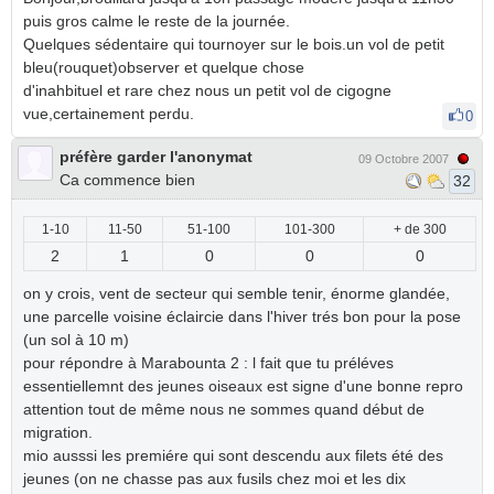
puis gros calme le reste de la journée.
Quelques sédentaire qui tournoyer sur le bois.un vol de petit
bleu(rouquet)observer et quelque chose
d'inahbituel et rare chez nous un petit vol de cigogne
vue,certainement perdu.
0
préfère garder l'anonymat
09 Octobre 2007
Ca commence bien
32
1-10
11-50
51-100
101-300
+ de 300
2
1
0
0
0
on y crois, vent de secteur qui semble tenir, énorme glandée,
une parcelle voisine éclaircie dans l'hiver trés bon pour la pose
(un sol à 10 m)
pour répondre à Marabounta 2 : l fait que tu préléves
essentiellemnt des jeunes oiseaux est signe d'une bonne repro
attention tout de même nous ne sommes quand début de
migration.
mio ausssi les premiére qui sont descendu aux filets été des
jeunes (on ne chasse pas aux fusils chez moi et les dix