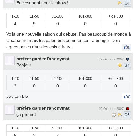
Et c'est parti pour le show !!!
64
1-10
11-50
51-100
101-300
+ de 300
4
9
0
0
0
Voilà une nouvelle saison qui débute. Pas beaucoup de monde à
la cabanne mais les palombes commencent à bouger. Déjà
qques prises dans les cols d'Iraty.
0
préfère garder l'anonymat
09 Octobre 2007
Bonjour
34
1-10
11-50
51-100
101-300
+ de 300
2
0
0
0
0
pas terrible
0
préfère garder l'anonymat
10 Octobre 2007
ça promet
06
1-10
11-50
51-100
101-300
+ de 300
5
3
7
6
0