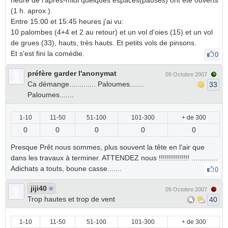
heure de l'après-midi quelques espaces(pauses) ont été ouverts
(1 h. aprox.).
Entre 15:00 et 15:45 heures j'ai vu:
10 palombes (4+4 et 2 au retour) et un vol d'oies (15) et un vol
de grues (33), hauts, très hauts. Et petits vols de pinsons.
Et s'est fini la comédie.
0
préfère garder l'anonymat
09 Octobre 2007
Ca démange............. Paloumes.......
33
Paloumes.......
1-10
11-50
51-100
101-300
+ de 300
0
0
0
0
0
Presque Prêt nous sommes, plus souvent la tête en l'air que
dans les travaux à terminer. ATTENDEZ nous !!!!!!!!!!!!!!! .............
Adichats a touts, boune casse.......
0
jiji40
09 Octobre 2007
Trop hautes et trop de vent
40
1-10
11-50
51-100
101-300
+ de 300