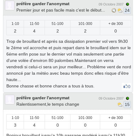
préfère garder l'anonymat
09 Octobre 2007
Premier jour et pas facile mais c'est le début...
24
1-10
11-50
51-100
101-300
+ de 300
2
4
2
2
0
Trop de brouillard et aprés sa dissipation premier vol vers 9h30
le 2éme vol accroche et puis repart dans le brouillard idem sur le
6éme enfin pose sur le dernier vol mais seulement une partie
d'une volée d'environ 80 palombes.Maintenant on verra
vendredi si celui-ci sera un jour meilleur... Probléme vent de nord
annoncé par la météo avec beau temps donc elles risque d'être
haute...
Bonne chasse et bonne chance a tous à tous.
0
préfère garder l'anonymat
09 Octobre 2007
Ralentissement,le temps change
15
1-10
11-50
51-100
101-300
+ de 300
3
4
0
0
0
Bonjour,brouillard jusqu'a 10h passage modéré jusqu'a 11h30