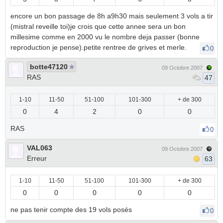
encore un bon passage de 8h a9h30 mais seulement 3 vols a tir
(mistral reveille toi)je crois que cette annee sera un bon
millesime comme en 2000 vu le nombre deja passer (bonne
reproduction je pense).petite rentree de grives et merle.
0
botte47120
09 Octobre 2007
RAS
47
1-10
11-50
51-100
101-300
+ de 300
0
4
2
0
0
RAS
0
VAL063
09 Octobre 2007
Erreur
63
1-10
11-50
51-100
101-300
+ de 300
0
0
0
0
0
ne pas tenir compte des 19 vols posés
0