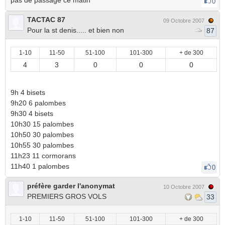
pas de passage ce matin
0
TACTAC 87
09 Octobre 2007
Pour la st denis..... et bien non
87
1-10
11-50
51-100
101-300
+ de 300
4
3
0
0
0
9h 4 bisets
9h20 6 palombes
9h30 4 bisets
10h30 15 palombes
10h50 30 palombes
10h55 30 palombes
11h23 11 cormorans
11h40 1 palombes
0
préfère garder l'anonymat
10 Octobre 2007
PREMIERS GROS VOLS
33
1-10
11-50
51-100
101-300
+ de 300