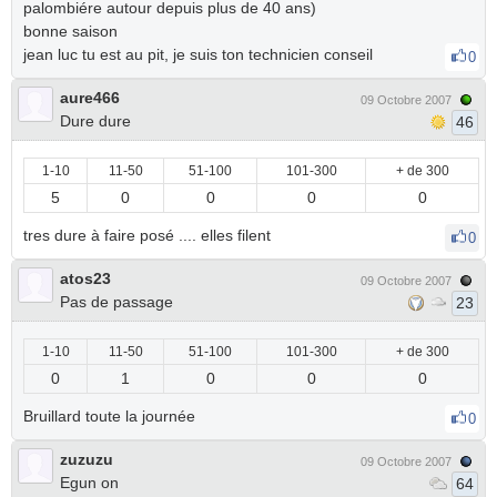
palombiére autour depuis plus de 40 ans)
bonne saison
jean luc tu est au pit, je suis ton technicien conseil
0
aure466
09 Octobre 2007
Dure dure
46
1-10
11-50
51-100
101-300
+ de 300
5
0
0
0
0
tres dure à faire posé .... elles filent
0
atos23
09 Octobre 2007
Pas de passage
23
1-10
11-50
51-100
101-300
+ de 300
0
1
0
0
0
Bruillard toute la journée
0
zuzuzu
09 Octobre 2007
Egun on
64