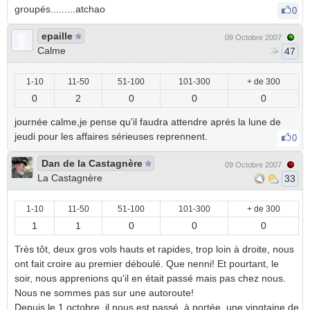
groupés.........atchao
0
epaille
09 Octobre 2007
Calme
47
1-10
11-50
51-100
101-300
+ de 300
0
2
0
0
0
journée calme,je pense qu'il faudra attendre aprés la lune de
jeudi pour les affaires sérieuses reprennent.
0
Dan de la Castagnère
09 Octobre 2007
La Castagnère
33
1-10
11-50
51-100
101-300
+ de 300
1
1
0
0
0
Très tôt, deux gros vols hauts et rapides, trop loin à droite, nous
ont fait croire au premier déboulé. Que nenni! Et pourtant, le
soir, nous apprenions qu'il en était passé mais pas chez nous.
Nous ne sommes pas sur une autoroute!
Depuis le 1 octobre, il nous est passé, à portée, une vingtaine de