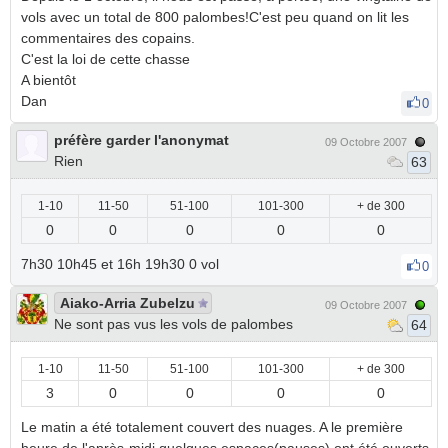
vols avec un total de 800 palombes!C'est peu quand on lit les
commentaires des copains.
C'est la loi de cette chasse
A bientôt
Dan
0
préfère garder l'anonymat
09 Octobre 2007
Rien
63
1-10
11-50
51-100
101-300
+ de 300
0
0
0
0
0
7h30 10h45 et 16h 19h30 0 vol
0
Aiako-Arria Zubelzu
09 Octobre 2007
Ne sont pas vus les vols de palombes
64
1-10
11-50
51-100
101-300
+ de 300
3
0
0
0
0
Le matin a été totalement couvert des nuages. A le première