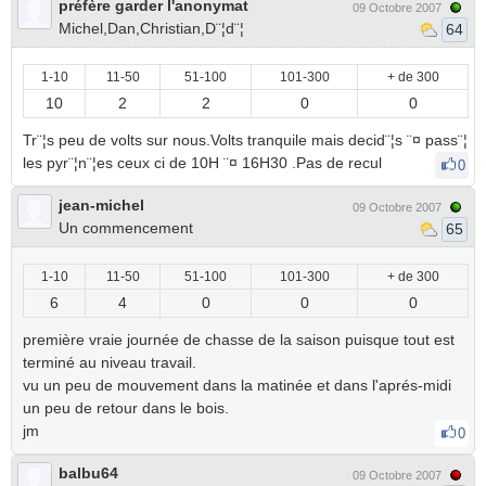
préfère garder l'anonymat
09 Octobre 2007
Michel,Dan,Christian,D¨¦d¨¦
64
1-10
11-50
51-100
101-300
+ de 300
10
2
2
0
0
Tr¨¦s peu de volts sur nous.Volts tranquile mais decid¨¦s ¨¤ pass¨¦
les pyr¨¦n¨¦es ceux ci de 10H ¨¤ 16H30 .Pas de recul
0
jean-michel
09 Octobre 2007
Un commencement
65
1-10
11-50
51-100
101-300
+ de 300
6
4
0
0
0
première vraie journée de chasse de la saison puisque tout est
terminé au niveau travail.
vu un peu de mouvement dans la matinée et dans l'aprés-midi
un peu de retour dans le bois.
jm
0
balbu64
09 Octobre 2007