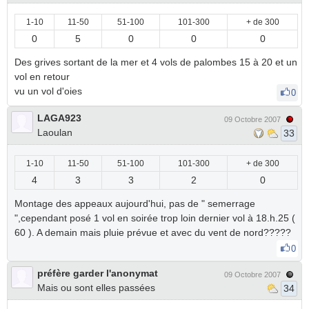
1-10
11-50
51-100
101-300
+ de 300
0
5
0
0
0
Des grives sortant de la mer et 4 vols de palombes 15 à 20 et un
vol en retour
vu un vol d'oies
0
LAGA923
09 Octobre 2007
Laoulan
33
1-10
11-50
51-100
101-300
+ de 300
4
3
3
2
0
Montage des appeaux aujourd'hui, pas de " semerrage
",cependant posé 1 vol en soirée trop loin dernier vol à 18.h.25 (
60 ). A demain mais pluie prévue et avec du vent de nord?????
0
préfère garder l'anonymat
09 Octobre 2007
Mais ou sont elles passées
34