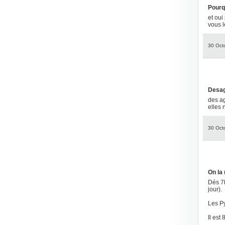
Pourq
et oui
vous l
30 Oct
Desag
des ag
elles 
30 Oct
On la 
Dés 7h
jour).
Les Py
Il est