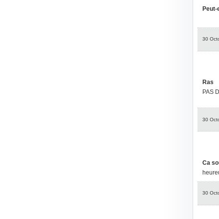
Peut-
30 Oct
Ras
PAS 
30 Oct
Ca so
heure
30 Oct