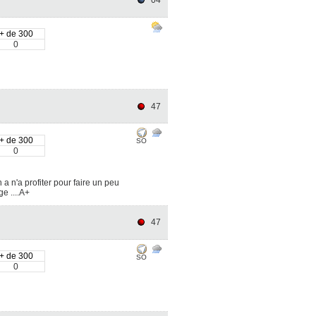
04
+ de 300
0
47
+ de 300
SO
0
a n'a profiter pour faire un peu
ge ....A+
47
+ de 300
SO
0