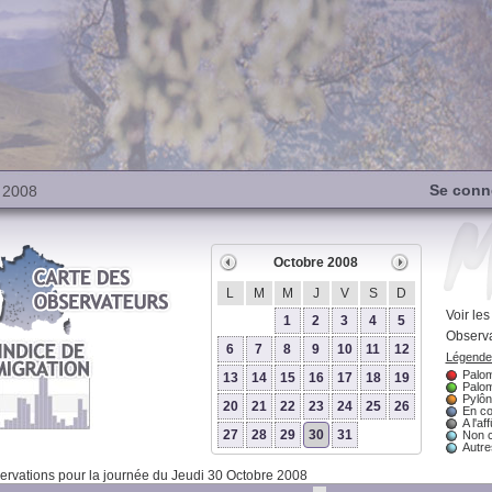
Se conn
 2008
Octobre 2008
L
M
M
J
V
S
D
Voir le
1
2
3
4
5
Observa
6
7
8
9
10
11
12
Légende 
Palom
13
14
15
16
17
18
19
Palom
Pylôn
20
21
22
23
24
25
26
En co
A l'aff
27
28
29
30
31
Non 
Autres
rvations pour la journée du Jeudi 30 Octobre 2008