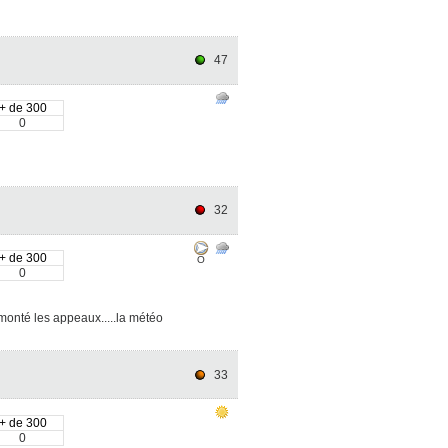
47
+ de 300
0
32
+ de 300
O
0
onté les appeaux.....la météo
33
+ de 300
0