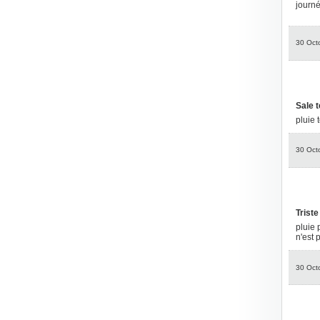
journ
30 Oct
Sale 
pluie 
30 Oct
Triste 
pluie 
n'est 
30 Oct