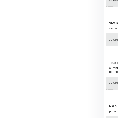
Vive l
semain
30 Oct
Tous 
autant
de men
30 Oct
R a s
pluie 