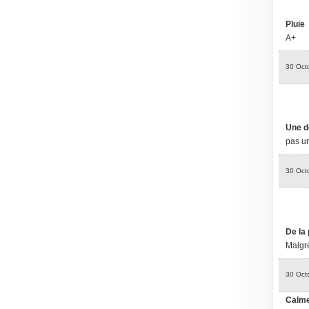
Pluie
A+
30 Oct
Une d
pas un
30 Oct
De la 
Malgré
30 Oct
Calm