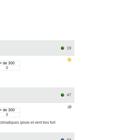
19
+ de 300
0
47
+ de 300
0
matiques (pluie et vent tres fort