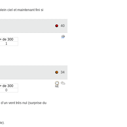
ein ciel et maintenant fini si
40
+ de 300
1
34
+ de 300
NE
0
’un vent très nul (surprise du
e).