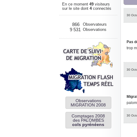
En ce moment
49
visiteurs
sur le site dont
4
connectés
30 Oct
866
Observateurs
9 531
Observations
Pas d
trop m
30 Oct
Migra
Observations
palomb
MIGRATION 2008
Comptages 2008
30 Oct
des PALOMBES
cols pyrénéens