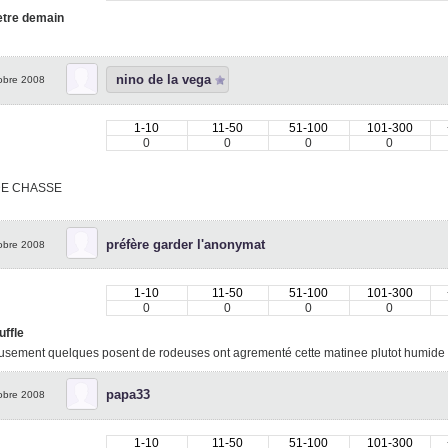
etre demain
nino de la vega
obre 2008
1-10
11-50
51-100
101-300
0
0
0
0
DE CHASSE
préfère garder l'anonymat
obre 2008
1-10
11-50
51-100
101-300
0
0
0
0
uffle
usement quelques posent de rodeuses ont agrementé cette matinee plutot humide
papa33
obre 2008
1-10
11-50
51-100
101-300