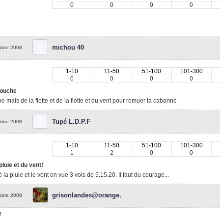
0
0
0
0
michou 40
obre 2008
1-10
11-50
51-100
101-300
0
0
0
0
ouche
e mais de la flotte et de la flotte et du vent pour remuer la cabanne
Tupé L.D.P.F
obre 2008
1-10
11-50
51-100
101-300
1
2
0
0
pluie et du vent!
 la pluie et le vent on vue 3 vols de 5.15.20. Il faut du courage...
grisonlandes@orange.
obre 2008
e