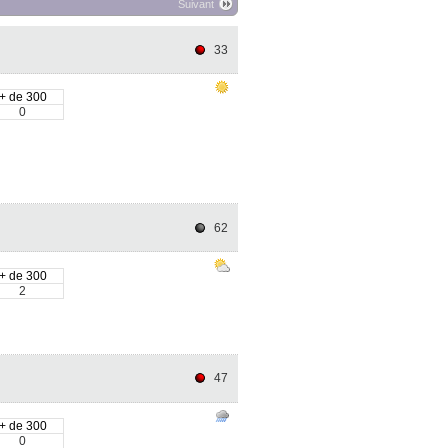
Suivant
33
+ de 300
0
62
+ de 300
2
47
+ de 300
0