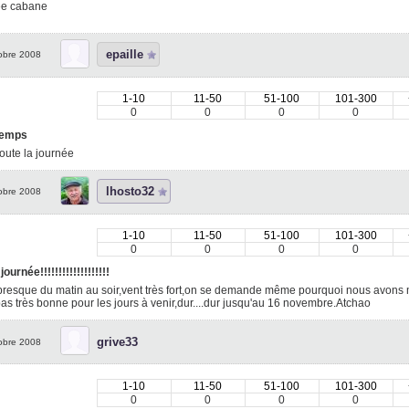
ée cabane
epaille
obre 2008
1-10
11-50
51-100
101-300
0
0
0
0
temps
toute la journée
lhosto32
obre 2008
1-10
11-50
51-100
101-300
0
0
0
0
journée!!!!!!!!!!!!!!!!!!!
presque du matin au soir,vent très fort,on se demande même pourquoi nous avons m
pas très bonne pour les jours à venir,dur....dur jusqu'au 16 novembre.Atchao
grive33
obre 2008
1-10
11-50
51-100
101-300
0
0
0
0