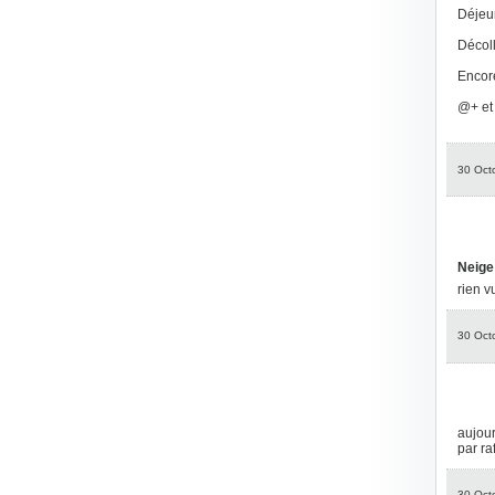
Déjeun
Décoll
Encore
@+ et 
30 Oct
Neige
rien v
30 Oct
aujour
par ra
30 Oct