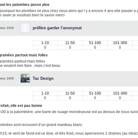
uoi les palombes passe plus
 pourquoi les plombes ne plus chez nous alors qui l y a encore 4 ans elle passer a pl
e saver je voudrais bien le savoir merci
préfère garder l'anonymat
obre 2008
1-10
11-50
51-100
101-300
0
0
0
0
rainées partout mais folles
rainées partout mais folles
ne veulent rien faire , mais c'est beau
Taz Design
obre 2008
1-10
11-50
51-100
101-300
0
0
0
0
refait, elle est pas bonne
30 à la palombière, une barre de nuage monstrueuse est au dessus de nous suivi d
rénées sont recouvert d’un grand manteau blanc.
 8h15, le vent de Nord-est ce lève, et très froid, nous apercevons 2 draines (au miracl