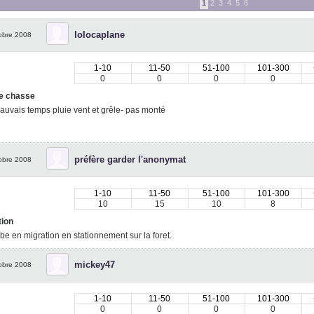
1
2
3
4
5
6
lolocaplane
obre 2008
1-10
11-50
51-100
101-300
0
0
0
0
e chasse
auvais temps pluie vent et grêle- pas monté
préfère garder l'anonymat
obre 2008
1-10
11-50
51-100
101-300
10
15
10
8
tion
e en migration en stationnement sur la foret.
mickey47
obre 2008
1-10
11-50
51-100
101-300
0
0
0
0