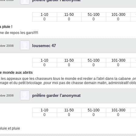
1-10
11-50
51-100
101-300
0
0
0
0
a pluie !
e de repos les gars!!!!!
lousemec 47
obre 2008
1-10
11-50
51-100
101-300
0
0
0
0
le monde aux abrits
 les appeaux que les chasseurs tous le monde est rester a l'abri dans la cabane ,on 
age et du petit bricolage ,pour moi pas de chasse demain matin, administratif obli
préfère garder l'anonymat
obre 2008
1-10
11-50
51-100
101-300
0
0
0
0
pluie et pluie