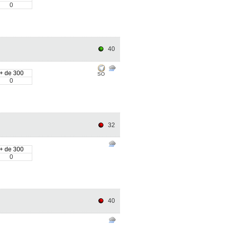
0
40
+ de 300
SO
0
32
+ de 300
0
40