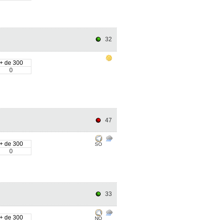
32
+ de 300
0
47
+ de 300
SO
0
33
+ de 300
NO