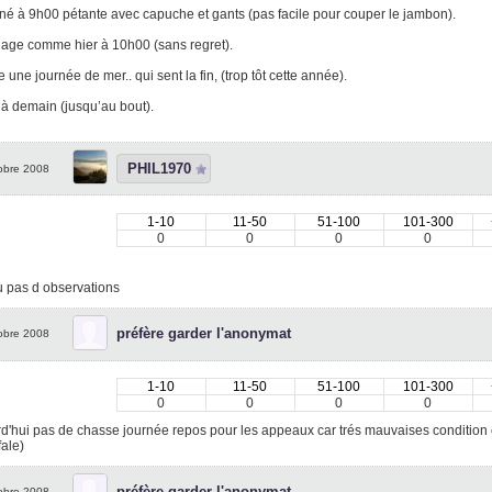
é à 9h00 pétante avec capuche et gants (pas facile pour couper le jambon).
age comme hier à 10h00 (sans regret).
 une journée de mer.. qui sent la fin, (trop tôt cette année).
à demain (jusqu’au bout).
PHIL1970
obre 2008
1-10
11-50
51-100
101-300
0
0
0
0
u pas d observations
préfère garder l'anonymat
obre 2008
1-10
11-50
51-100
101-300
0
0
0
0
d'hui pas de chasse journée repos pour les appeaux car trés mauvaises condition cli
fale)
préfère garder l'anonymat
obre 2008