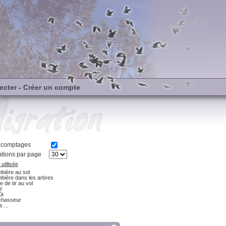
ecter
-
Créer un compte
s comptages
tions par page
utilisée
bière au sol
bière dans les arbres
e de tir au vol
l
ût
chasseur
 ...