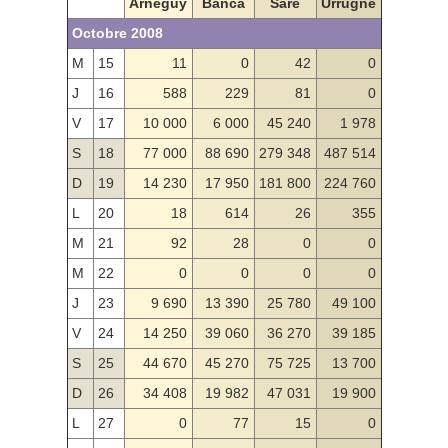
Arnéguy
Banca
Sare
Urrugne
Octobre 2008
M
15
11
0
42
0
J
16
588
229
81
0
V
17
10 000
6 000
45 240
1 978
S
18
77 000
88 690
279 348
487 514
D
19
14 230
17 950
181 800
224 760
L
20
18
614
26
355
M
21
92
28
0
0
M
22
0
0
0
0
J
23
9 690
13 390
25 780
49 100
V
24
14 250
39 060
36 270
39 185
S
25
44 670
45 270
75 725
13 700
D
26
34 408
19 982
47 031
19 900
L
27
0
77
15
0