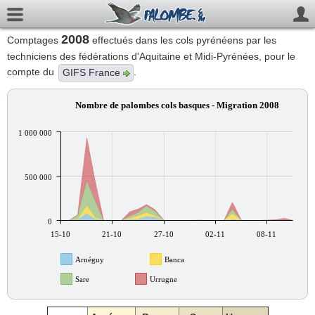
2008
Comptages
effectués dans les cols pyrénéens par les
techniciens des fédérations d'Aquitaine et Midi-Pyrénées, pour le
compte du
.
GIFS France
Nombre de palombes cols basques - Migration 2008
1 000 000
500 000
0
15-10
21-10
27-10
02-11
08-11
Arnéguy
Banca
Sare
Urrugne