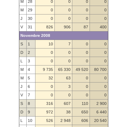
M
28
0
0
0
0
M
29
0
0
0
0
J
30
0
0
0
0
V
31
826
906
87
400
Novembre 2008
S
1
10
7
0
0
D
2
0
0
0
0
L
3
0
0
0
0
M
4
9 735
65 330
49 520
80 700
M
5
32
63
0
0
J
6
0
3
0
0
V
7
0
0
0
0
S
8
316
607
110
2 900
D
9
972
38
650
6 440
L
10
526
2 948
606
20 540