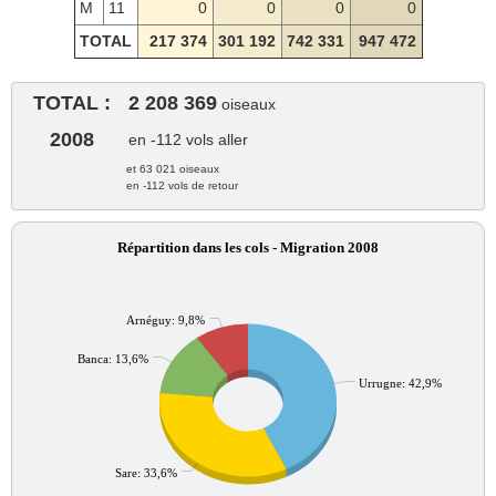
M
11
0
0
0
0
TOTAL
217 374
301 192
742 331
947 472
TOTAL :
2 208 369
oiseaux
2008
en -112 vols aller
et 63 021 oiseaux
en -112 vols de retour
Répartition dans les cols - Migration 2008
Arnéguy: 9,8%
Banca: 13,6%
Urrugne: 42,9%
Sare: 33,6%