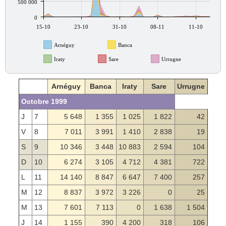
500 000
0
15-10
23-10
31-10
08-11
11-10
Arnéguy
Banca
Iraty
Sare
Urrugne
Arnéguy
Banca
Iraty
Sare
Urrugne
Octobre 1999
J
7
5 648
1 355
1 025
1 822
42
V
8
7 011
3 991
1 410
2 838
19
S
9
10 346
3 448
10 883
2 594
104
D
10
6 274
3 105
4 712
4 381
722
L
11
14 140
8 847
6 647
7 400
257
M
12
8 837
3 972
3 226
0
25
M
13
7 601
7 113
0
1 638
1 504
J
14
1 155
390
4 200
318
106