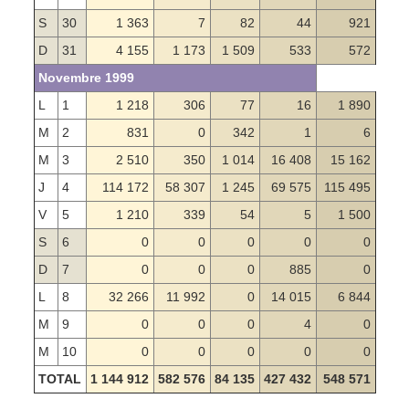
S
30
1 363
7
82
44
921
D
31
4 155
1 173
1 509
533
572
Novembre 1999
L
1
1 218
306
77
16
1 890
M
2
831
0
342
1
6
M
3
2 510
350
1 014
16 408
15 162
J
4
114 172
58 307
1 245
69 575
115 495
V
5
1 210
339
54
5
1 500
S
6
0
0
0
0
0
D
7
0
0
0
885
0
L
8
32 266
11 992
0
14 015
6 844
M
9
0
0
0
4
0
M
10
0
0
0
0
0
TOTAL
1 144 912
582 576
84 135
427 432
548 571