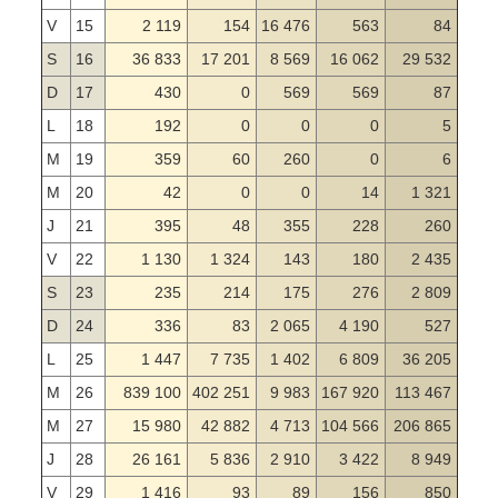
V
15
2 119
154
16 476
563
84
S
16
36 833
17 201
8 569
16 062
29 532
D
17
430
0
569
569
87
L
18
192
0
0
0
5
M
19
359
60
260
0
6
M
20
42
0
0
14
1 321
J
21
395
48
355
228
260
V
22
1 130
1 324
143
180
2 435
S
23
235
214
175
276
2 809
D
24
336
83
2 065
4 190
527
L
25
1 447
7 735
1 402
6 809
36 205
M
26
839 100
402 251
9 983
167 920
113 467
M
27
15 980
42 882
4 713
104 566
206 865
J
28
26 161
5 836
2 910
3 422
8 949
V
29
1 416
93
89
156
850