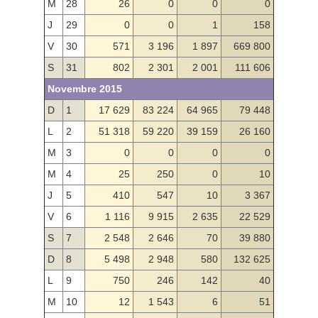
M
28
26
0
0
0
J
29
0
0
1
158
V
30
571
3 196
1 897
669 800
S
31
802
2 301
2 001
111 606
Novembre 2015
D
1
17 629
83 224
64 965
79 448
L
2
51 318
59 220
39 159
26 160
M
3
0
0
0
0
M
4
25
250
0
10
J
5
410
547
10
3 367
V
6
1 116
9 915
2 635
22 529
S
7
2 548
2 646
70
39 880
D
8
5 498
2 948
580
132 625
L
9
750
246
142
40
M
10
12
1 543
6
51