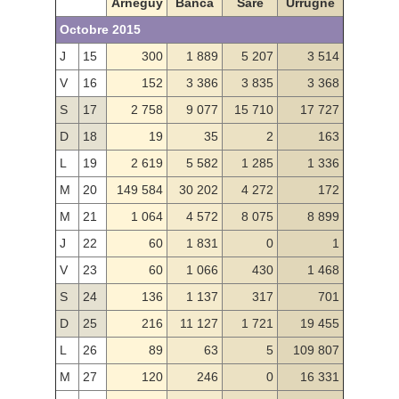
Arnéguy
Banca
Sare
Urrugne
Octobre 2015
J
15
300
1 889
5 207
3 514
V
16
152
3 386
3 835
3 368
S
17
2 758
9 077
15 710
17 727
D
18
19
35
2
163
L
19
2 619
5 582
1 285
1 336
M
20
149 584
30 202
4 272
172
M
21
1 064
4 572
8 075
8 899
J
22
60
1 831
0
1
V
23
60
1 066
430
1 468
S
24
136
1 137
317
701
D
25
216
11 127
1 721
19 455
L
26
89
63
5
109 807
M
27
120
246
0
16 331