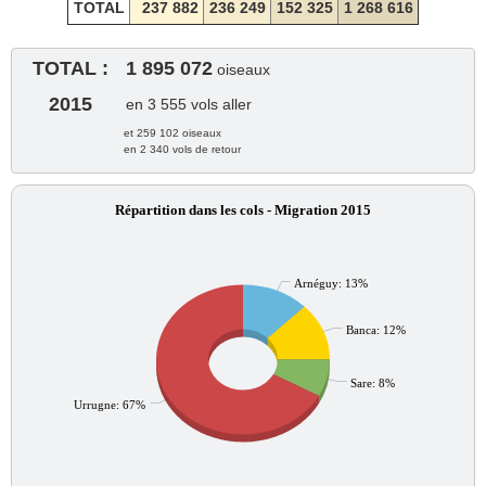
TOTAL
237 882
236 249
152 325
1 268 616
TOTAL :
1 895 072
oiseaux
2015
en 3 555 vols aller
et 259 102 oiseaux
en 2 340 vols de retour
Répartition dans les cols - Migration 2015
Arnéguy: 13%
Banca: 12%
Sare: 8%
Urrugne: 67%