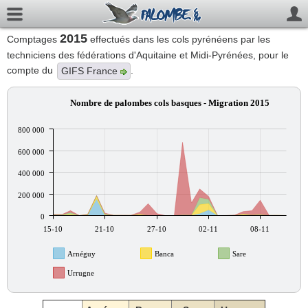
2015
Comptages
effectués dans les cols pyrénéens par les
techniciens des fédérations d'Aquitaine et Midi-Pyrénées, pour le
compte du
.
GIFS France
Nombre de palombes cols basques - Migration 2015
800 000
600 000
400 000
200 000
0
15-10
21-10
27-10
02-11
08-11
Arnéguy
Banca
Sare
Urrugne