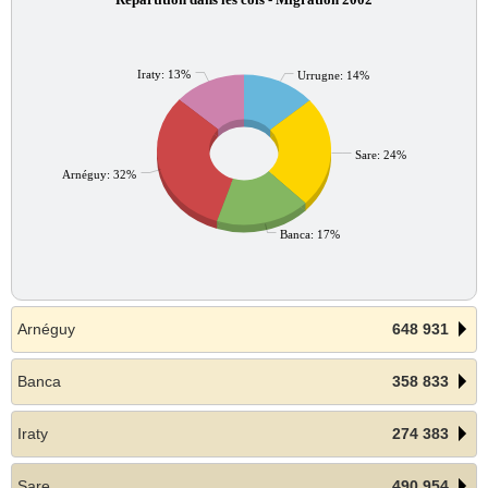
Iraty: 13%
Urrugne: 14%
Sare: 24%
Arnéguy: 32%
Banca: 17%
Arnéguy
648 931
Banca
358 833
Iraty
274 383
Sare
490 954