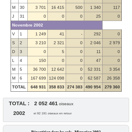
M
30
3 701
16 415
500
1 340
117
J
31
0
0
0
25
0
Novembre 2002
V
1
1 249
41
-
292
0
S
2
3 210
2 321
0
2 046
2 979
D
3
0
5
0
11
0
L
4
150
0
0
47
0
M
5
36 700
12 642
0
52 331
3 354
M
6
167 699
124 098
0
62 587
26 358
TOTAL
648 931
358 833
274 383
490 954
279 360
TOTAL :
2 052 461
oiseaux
2002
et 92 191 oiseaux en retour
Répartition dans les cols - Migration 2002