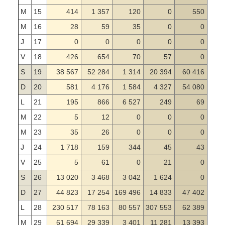
M
15
414
1 357
120
0
550
M
16
28
59
35
0
0
J
17
0
0
0
0
0
V
18
426
654
70
57
0
S
19
38 567
52 284
1 314
20 394
60 416
D
20
581
4 176
1 584
4 327
54 080
L
21
195
866
6 527
249
69
M
22
5
12
0
0
0
M
23
35
26
0
0
0
J
24
1 718
159
344
45
43
V
25
5
61
0
21
0
S
26
13 020
3 468
3 042
1 624
0
D
27
44 823
17 254
169 496
14 833
47 402
L
28
230 517
78 163
80 557
307 553
62 389
M
29
61 694
29 339
3 401
11 281
13 393