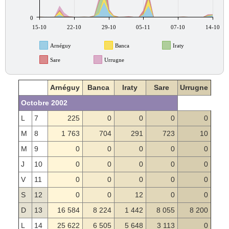
0
15-10
22-10
29-10
05-11
07-10
14-10
Arnéguy
Banca
Iraty
Sare
Urrugne
Arnéguy
Banca
Iraty
Sare
Urrugne
Octobre 2002
L
7
225
0
0
0
0
M
8
1 763
704
291
723
10
M
9
0
0
0
0
0
J
10
0
0
0
0
0
V
11
0
0
0
0
0
S
12
0
0
12
0
0
D
13
16 584
8 224
1 442
8 055
8 200
L
14
25 622
6 505
5 648
3 113
0