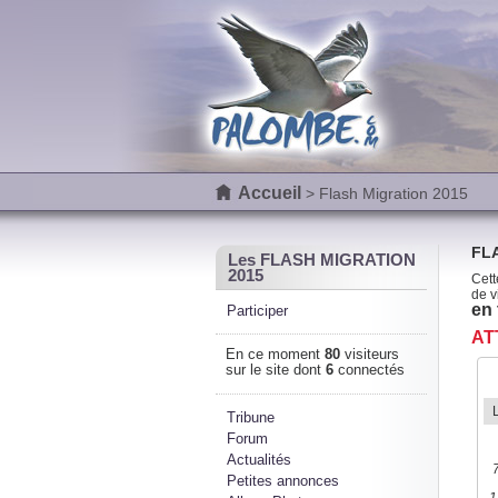
Accueil
> Flash Migration 2015
FLA
Les FLASH MIGRATION
2015
Cett
de v
en 
Participer
ATT
En ce moment
80
visiteurs
sur le site dont
6
connectés
Tribune
Forum
Actualités
Petites annonces