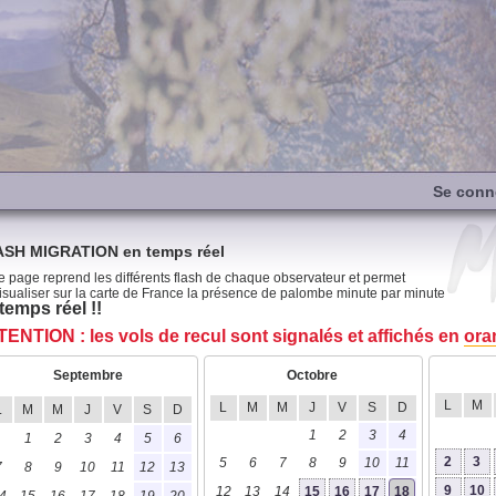
Se conn
SH MIGRATION en temps réel
e page reprend les différents flash de chaque observateur et permet
isualiser sur la carte de France la présence de palombe minute par minute
temps réel !!
ENTION : les vols de recul sont signalés et affichés en
ora
Septembre
Octobre
L
M
L
M
M
J
V
S
D
L
M
M
J
V
S
D
1
2
3
4
1
2
3
4
5
6
2
3
5
6
7
8
9
10
11
7
8
9
10
11
12
13
9
10
12
13
14
15
16
17
18