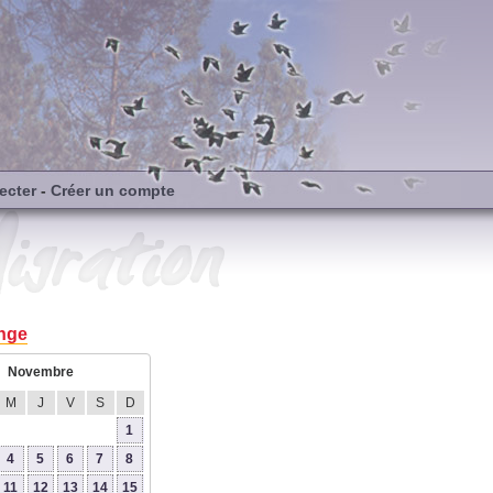
ecter
-
Créer un compte
nge
Novembre
M
J
V
S
D
1
4
5
6
7
8
11
12
13
14
15